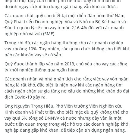
tiếp từ một quỹ của chính phủ để thúc đẩy tinh thần kinh
doanh ngay cả khi tín dụng ngân hàng vẫn khó có được.
Các quan chức quỹ cho biết tại một diễn đàn hôm thứ Năm,
Quỹ Phát triển Doanh nghiệp Vừa và Nhỏ do Bộ Kế hoạch và
Đầu tư quản lý sẽ cho vay ở mức 2,16-4% đối với các doanh
nghiệp nhỏ và vừa (SME).
Trong khi đó, các ngân hàng thường cho các doanh nghiệp
vay khoảng 10%. Tuy nhiên, các quan chức không cho biết khi
nào các khoản vay sẽ có sẵn.
Quỹ được thành lập vào năm 2013, chủ yếu cho vay các công
ty khởi nghiệp thông qua ngân hàng.
Các doanh nhân và nhà phân tích cho rằng việc vay vốn ngân
hàng là rất khó, đặc biệt là hiện nay khi các ngân hàng tìm
cách ngăn chặn sự gia tăng nợ xấu do những khó khăn do đại
dịch Covid-19 gây ra.
Ông Nguyễn Trọng Hiếu, Phó Viện trưởng Viện Nghiên cứu
Kinh doanh và Phát triển, cho biết mặc dù quỹ không thể cho
vay quá 5% tổng số DNNVV cả nước nhưng đây vẫn là một
bước tiến quan trọng trong việc hỗ trợ các doanh nghiệp khởi
nghiệp đang gặp khó khăn. để tiếp cận tín dụng ngân hàng.