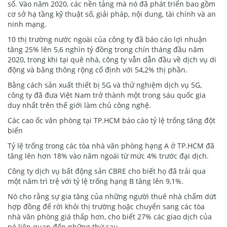
số. Vào năm 2020, các nền tảng mà nó đã phát triển bao gồm
cơ sở hạ tầng kỹ thuật số, giải pháp, nội dung, tài chính và an
ninh mạng.
10 thị trường nước ngoài của công ty đã báo cáo lợi nhuận
tăng 25% lên 5,6 nghìn tỷ đồng trong chín tháng đầu năm
2020, trong khi tại quê nhà, công ty vẫn dẫn đầu về dịch vụ di
động và băng thông rộng cố định với 54,2% thị phần.
Bằng cách sản xuất thiết bị 5G và thử nghiệm dịch vụ 5G,
công ty đã đưa Việt Nam trở thành một trong sáu quốc gia
duy nhất trên thế giới làm chủ công nghệ.
Các cao ốc văn phòng tại TP.HCM báo cáo tỷ lệ trống tăng đột
biến
Tỷ lệ trống trong các tòa nhà văn phòng hạng A ở TP.HCM đã
tăng lên hơn 18% vào năm ngoái từ mức 4% trước đại dịch.
Công ty dịch vụ bất động sản CBRE cho biết họ đã trải qua
một năm trì trệ với tỷ lệ trống hạng B tăng lên 9,1%.
Nó cho rằng sự gia tăng của những người thuê nhà chấm dứt
hợp đồng để rời khỏi thị trường hoặc chuyển sang các tòa
nhà văn phòng giá thấp hơn, cho biết 27% các giao dịch của
nó liên quan đến những thứ sau.