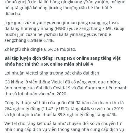
xǔduō guójiā de dà liú háng qíngkuàng yīrán yánjùn, měiguó
hé qítā guójiā kěnéng jìnxíng fǎnqīngxiāo hé fǎn bǔtiē
diàochá.
Jǐ gè guójì zǔzhī yùcè yuènán jīnnián jiāng qiángjìng fùsū,
dàifāng huìfēng yínháng (HSBC) yùcè zēngzhǎng 7.6%. Guójì
huòbì jījīn zǔzhī hé yàzhōu kāifā yínháng yùcè, fēnbié
zēngzhǎng 6.5%Hé 6.1%.
Zhèngfǔ shè dìngle 6.5%De mùbiāo.
Bài tập luyện dịch tiếng Trung HSK online sang tiếng Việt
Khóa học thi thử HSK online miễn phí Bài 4
Lợi nhuận Viettel tăng trưởng bất chấp đại dịch
Gã khổng lồ viễn thông Viettel đã cố gắng vượt qua những
ảnh hưởng của đại dịch Covid-19 và đạt được mục tiêu doanh
thu và lợi nhuận vào năm 2020.
Công ty thuộc sở hữu của quân đội đã báo cáo doanh thu là
264 nghìn tỷ đồng (11,47 tỷ USD), tăng 4,4% so với năm 2019
và lợi nhuận trước thuế là 39,8 nghìn tỷ đồng, tăng 4,1%.
Viettel cho rằng kết quả là nhờ chuyển đổi số và chuyển từ
nhà cung cấp dịch vụ viễn thông sang nhà cung cấp dịch vụ