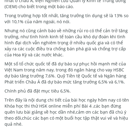
nhất ở châu Á, Viện Nghiên cứu Quản lý Kinh tế Trung ương
(CIEM) cho biết trong một báo cáo.
Trong trường hợp tốt nhất, tăng trưởng tín dụng sẽ là 13% so
với 10,1% của năm ngoái, nó nói.
Nhưng nó cũng cảnh báo về những rủi ro có thể cản trở tăng
trưởng, như tình hình kinh tế toàn cầu khó dự đoán khi tình
hình đại dịch vẫn nghiêm trọng ở nhiều quốc gia và có thể
xảy ra các cuộc điều tra chống bán phá giá và chống trợ cấp
của Hoa Kỳ và các nước khác.
Một số tổ chức quốc tế đã dự báo sự phục hồi mạnh mẽ của
Việt Nam trong năm nay, trong đó ngân hàng cho vay HSBC
dự báo tăng trưởng 7,6%. Quỹ Tiền tệ Quốc tế và Ngân hàng
Phát triển Châu Á đã dự báo mức tăng trưởng 6,5% và 6,1%.
Chính phủ đã đặt mục tiêu 6,5%.
Trên đây là nội dung chi tiết của bài học ngày hôm nay có tên
Khóa học thi thử HSK online miễn phí Bài 4 ,các bạn đừng
quên lưu bài giảng về học dần nhé,cảm ơn các bạn đã chú ý
theo dõi,chúc các bạn có một buổi học tập thật vui vẻ và hiệu
quả nhé.