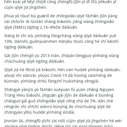
hěn kuài yě kěyǐ zhíjiē cóng zhèngfǔ jījīn yǐ dī lìlǜ jièkuǎn yǐ
cùjìn qǐyè jiā jīngshén.
Jìhuà yǔ tóuzī bù guǎnlǐ de zhōngxiǎo qǐyè fāzhǎn jījīn jiàng
zài zhōu’èr dì lùntán shàng biǎoshì, jiāng xiàng zhōngxiǎo
qǐyè (SMEs) tígōng 2.16–4%De dàikuǎn.
Xiāng bǐ zhī xià, yínháng tōngcháng xiàng qǐyè dàikuǎn yuē
10%. Dànshì, guānyuánmen méiyǒu tòulù cóng hé shí kāishǐ
tígōng dàikuǎn.
Gāi jījīn chénglì yú 2013 nián, zhǔyào tōngguò yínháng xiàng
chūchuàng qǐyè tígōng dàikuǎn.
Qǐyè jiā hé fēnxī jiā biǎoshì, hěn nán huòdé yínháng dàikuǎn,
yóuqí shì xiànzài, yóuyú Covid-19 dà liúxíng zàochéng de
kùnnán, yínháng shìtú fángzhǐ huàizhàng zēngjiā.
Shāngyè yánjiū yǔ fāzhǎn xuéyuàn fù yuàn zhǎng Nguyen
Trong Hieu biǎoshì, jǐnguǎn gāi jījīn de dàikuǎn é bùnéng
chāoguò gāi guó zhōngxiǎo qǐyè zǒng shǔ de 5%, dàn zhè
réngrán shì zhīchí xiànrù kùnjìng de chūchuàng qǐyè de
zhòngyào yībù huòdé yínháng xìndài.
Jìnnián lái, zhèngfǔ yīzhí zài nǔlì cùjìn qǐyè jiā jīngshén hé wèi
xīnxīng qǐyè tígōng zhīchí, tèbié shì zài xìnxī tōngxìn jìshù