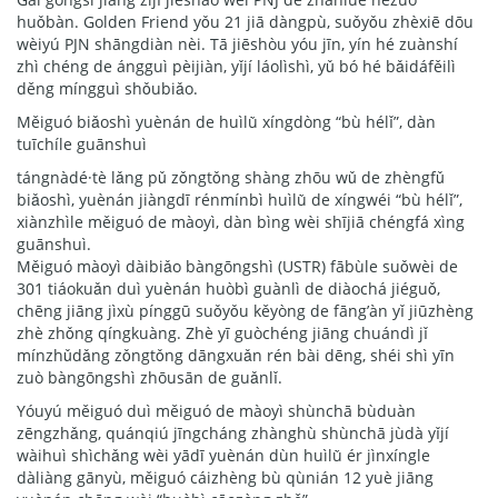
huǒbàn. Golden Friend yǒu 21 jiā dàngpù, suǒyǒu zhèxiē dōu
wèiyú PJN shāngdiàn nèi. Tā jiēshòu yóu jīn, yín hé zuànshí
zhì chéng de ángguì pèijiàn, yǐjí láolìshì, yǔ bó hé bǎidáfěilì
děng míngguì shǒubiǎo.
Měiguó biǎoshì yuènán de huìlǜ xíngdòng “bù hélǐ”, dàn
tuīchíle guānshuì
tángnàdé·tè lǎng pǔ zǒngtǒng shàng zhōu wǔ de zhèngfǔ
biǎoshì, yuènán jiàngdī rénmínbì huìlǜ de xíngwéi “bù hélǐ”,
xiànzhìle měiguó de màoyì, dàn bìng wèi shījiā chéngfá xìng
guānshuì.
Měiguó màoyì dàibiǎo bàngōngshì (USTR) fābùle suǒwèi de
301 tiáokuǎn duì yuènán huòbì guànlì de diàochá jiéguǒ,
chēng jiāng jìxù pínggū suǒyǒu kěyòng de fāng’àn yǐ jiūzhèng
zhè zhǒng qíngkuàng. Zhè yī guòchéng jiāng chuándì jǐ
mínzhǔdǎng zǒngtǒng dāngxuǎn rén bài dēng, shéi shì yīn
zuò bàngōngshì zhōusān de guǎnlǐ.
Yóuyú měiguó duì měiguó de màoyì shùnchā bùduàn
zēngzhǎng, quánqiú jīngcháng zhànghù shùnchā jùdà yǐjí
wàihuì shìchǎng wèi yādī yuènán dùn huìlǜ ér jìnxíngle
dàliàng gānyù, měiguó cáizhèng bù qùnián 12 yuè jiāng