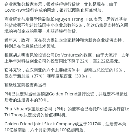
企业家和分析家表示，很难获得银行贷款，尤其是现在，由于
Covid-19大流行造成的困难，银行试图防止坏账增加。
商业研究与发展学院副院长Nguyen Trong Hieu表示，尽管该基金
的贷款额不能超过该国中小企业总数的5％，但这仍然是支持陷入困
境的初创企业的重要一步获得银行信贷。
近年来，政府一直在努力促进企业家精神和为新兴企业提供支持，
特别是在信息通信技术领域。
根据胡志明市风险投资公司Do Ventures的数据，由于大流行，去年
上半年对科技创业公司的投资同比下降了22％，至2.22亿美元。
它补充说，在东南亚的六个主要经济体中，越南占总投资的16％，
仅次于新加坡（37％）和印度尼西亚（30％）。
顶级珠宝商投资典当行
PNJ已决定对当铺连锁店Golden Friend进行投资，并规定不得超过
后者的注册资本的30％。
Phu Nhuan珠宝股份公司（PNJ）的董事会已委托PNJ首席执行官Le
Tri Thong决定投资的价值和时机。
Golden Friend Joint Stock Company成立于2017年，注册资本为
10亿越南盾，六个月后筹集到100亿越南盾。