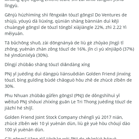
lǐngyù.
Gēnjù húzhìmíng shì fēngxiǎn tóuzī gōngsī Do Ventures de
shùjù, yóuyú dà liúxíng, qùnián shàng bànnián duì kējì
chuàngyè gōngsī de tóuzī tóngbǐ xiàjiàngle 22%, zhì 2.22 Yì
měiyuán.
Tā bǔchōng shuō, zài dōngnányà de liù gè zhǔyào jīngjì tǐ
zhōng, yuènán zhàn zǒng tóuzī de 16%, jǐn cì yú xīnjiāpō (37%)
hé yìndùníxīyà (30%).
Dǐngjí zhūbǎo shāng tóuzī diǎndàng xíng
PNJ yǐ juédìng duì dàngpù liánsuǒdiàn Golden Friend jìnxíng
tóuzī, bìng guīdìng bùdé chāoguò hòu zhě de zhùcè zīběn de
30%.
Phu Nhuan zhūbǎo gǔfèn gōngsī (PNJ) de dǒngshìhuì yǐ
wěituō PNJ shǒuxí zhíxíng guān Le Tri Thong juédìng tóuzī de
jiàzhí hé shíjī.
Golden Friend Joint Stock Company chénglì yú 2017 nián,
zhùcè zīběn wèi 10 yì yuènán dùn, liù gè yuè hòu chóují dào
100 yì yuènán dùn.
Gāi gōngsī jiāng zìjǐ jièshào wèi PNJ de zhànlüè hézuò