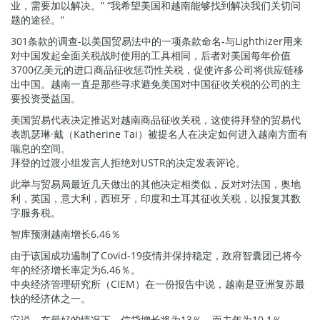
业，需要加以解决。” “我希望美国和越南能够找到解决我们关切问
题的途径。”
301条款的调查-以美国贸易法中的一项条款命名-与Lighthizer用来
对中国发起全面关税战时使用的工具相同，后者对美国每年价值
3700亿美元的进口商品征收惩罚性关税，促使许多公司将供应链移
出中国。越南一直是那些寻求避免美国对中国征收关税的公司的主
要投资受益国。
美国贸易代表决定推迟对越南商品征收关税，这使得拜登的贸易代
表凯瑟琳·戴（Katherine Tai）被提名人在决定如何进入越南方面有
喘息的空间。
拜登的过渡小组发言人拒绝对USTR的决定发表评论。
此举与贸易局最近几天做出的其他决定相类似，反对对法国，奥地
利，英国，意大利，西班牙，印度和土耳其征收关税，以报复其数
字服务税。
智库预测越南增长6.46％
由于该国成功遏制了Covid-19疫情并保持稳定，政府智囊团已将今
年的经济增长率定为6.46％。
中央经济管理研究所（CIEM）在一份报告中说，越南是亚洲复苏最
快的经济体之一。
它说，在最好的情况下，信贷增长将为13％，而去年为10.1％。