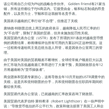
该公司将自己介绍为PNJ的战略合作伙伴。 Golden Friend有21家当
铺，所有这些都位于PJN商店内。它接受由金，银和钻石制成的昂贵
配件，以及劳力士，宇舶和百达翡丽等名贵手表。
美国表示越南的汇率行动“不合理”，但推迟了关税
唐纳德·特朗普总统上周五的政府表示，越南降低人民币汇率的行
为“不合理”，限制了美国的贸易，但并未施加惩罚性关税。
美国贸易代表办公室（USTR）发布了所谓的301条款对越南货币惯
例的调查结果，称将继续评估所有可用的方案以纠正这种情况。这
一过程将传递给民主党总统当选人拜登，谁是因坐办公室周三的管
理。
由于美国对美国的贸易顺差不断增长，全球经常账户顺差巨大以及
外汇市场为压低越南盾汇率而进行了大量干预，美国财政部去年12
月将越南称为“货币操纵者”。
商业团体和贸易专家担心，这将导致去年10月开始的USTR调查中的
关税，这是共和党特朗普的分手，共和党特朗普在任职四年期间积
极征收关税。
美国贸易代表办公室说，已就越南的汇率政策咨询了财政部。
美国贸易代表罗伯特·莱特希泽（Robert Lighthizer）在一份声明中
说：“导致货币低估的不公平行为，政策和做法损害了美国工人和企