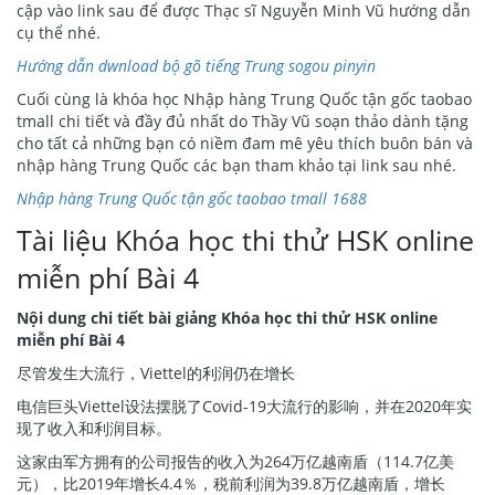
cập vào link sau để được Thạc sĩ Nguyễn Minh Vũ hướng dẫn
cụ thể nhé.
Hướng dẫn dwnload bộ gõ tiếng Trung sogou pinyin
Cuối cùng là khóa học Nhập hàng Trung Quốc tận gốc taobao
tmall chi tiết và đầy đủ nhất do Thầy Vũ soạn thảo dành tặng
cho tất cả những bạn có niềm đam mê yêu thích buôn bán và
nhập hàng Trung Quốc các bạn tham khảo tại link sau nhé.
Nhập hàng Trung Quốc tận gốc taobao tmall 1688
Tài liệu Khóa học thi thử HSK online
miễn phí Bài 4
Nội dung chi tiết bài giảng Khóa học thi thử HSK online
miễn phí Bài 4
尽管发生大流行，Viettel的利润仍在增长
电信巨头Viettel设法摆脱了Covid-19大流行的影响，并在2020年实
现了收入和利润目标。
这家由军方拥有的公司报告的收入为264万亿越南盾（114.7亿美
元），比2019年增长4.4％，税前利润为39.8万亿越南盾，增长