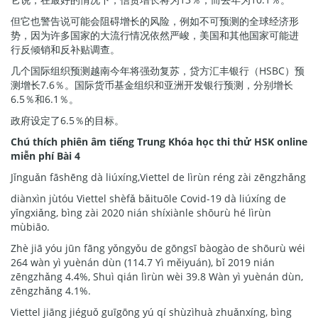
但它也警告说可能会阻碍增长的风险，例如不可预测的全球经济形
势，因为许多国家的大流行情况依然严峻，美国和其他国家可能进
行反倾销和反补贴调查。
几个国际组织预测越南今年将强劲复苏，贷方汇丰银行（HSBC）预
测增长7.6％。国际货币基金组织和亚洲开发银行预测，分别增长
6.5％和6.1％。
政府设定了6.5％的目标。
Chú thích phiên âm tiếng Trung Khóa học thi thử HSK online
miễn phí Bài 4
Jǐnguǎn fāshēng dà liúxíng,Viettel de lìrùn réng zài zēngzhǎng
diànxìn jùtóu Viettel shèfǎ bǎituōle Covid-19 dà liúxíng de
yǐngxiǎng, bìng zài 2020 nián shíxiànle shōurù hé lìrùn
mùbiāo.
Zhè jiā yóu jūn fāng yǒngyǒu de gōngsī bàogào de shōurù wéi
264 wàn yì yuènán dùn (114.7 Yì měiyuán), bǐ 2019 nián
zēngzhǎng 4.4%, Shuì qián lìrùn wèi 39.8 Wàn yì yuènán dùn,
zēngzhǎng 4.1%.
Viettel jiāng jiéguǒ guīgōng yú qí shùzìhuà zhuǎnxíng, bìng