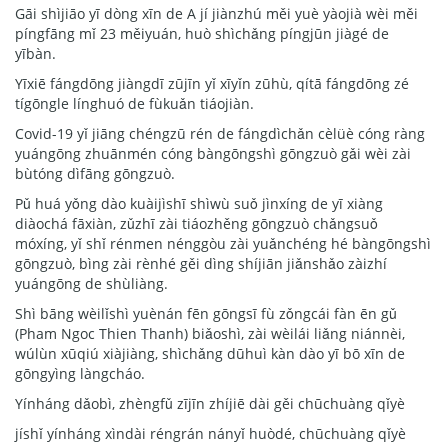
Gāi shìjiāo yī dòng xīn de A jí jiànzhú měi yuè yàojià wèi měi
píngfāng mǐ 23 měiyuán, huò shìchǎng píngjūn jiàgé de
yībàn.
Yīxiē fángdōng jiàngdī zūjīn yǐ xīyǐn zūhù, qítā fángdōng zé
tígōngle línghuó de fùkuǎn tiáojiàn.
Covid-19 yǐ jiāng chéngzū rén de fángdìchǎn cèlüè cóng ràng
yuángōng zhuānmén cóng bàngōngshì gōngzuò gǎi wèi zài
bùtóng dìfāng gōngzuò.
Pǔ huá yǒng dào kuàijìshī shìwù suǒ jìnxíng de yī xiàng
diàochá fāxiàn, zǔzhī zài tiáozhěng gōngzuò chǎngsuǒ
móxíng, yǐ shǐ rénmen nénggòu zài yuǎnchéng hé bàngōngshì
gōngzuò, bìng zài rènhé gěi dìng shíjiān jiǎnshǎo zàizhí
yuángōng de shùliàng.
Shì bāng wèilǐshì yuènán fēn gōngsī fù zǒngcái fàn ēn gǔ
(Pham Ngoc Thien Thanh) biǎoshì, zài wèilái liǎng niánnèi,
wúlùn xūqiú xiàjiàng, shìchǎng dūhuì kàn dào yī bō xīn de
gōngyìng làngcháo.
Yínháng dǎobì, zhèngfǔ zījīn zhíjiē dài gěi chūchuàng qǐyè
jíshǐ yínháng xìndài réngrán nányǐ huòdé, chūchuàng qǐyè