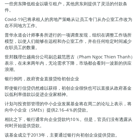
一些房东降低租金以吸引租户，其他房东则提供了灵活的付款条
件。
Covid-19已将承租人的房地产策略从让员工专门从办公室工作改为
在不同地方工作。
普华永道会计师事务所进行的一项调查发现，组织在调整工作场所
模型，以使人们能够在远程和办公室工作，并在任何给定时间减少
在职员工的数量。
世邦魏理仕越南分公司副总裁范恩古（Pham Ngoc Thien Thanh）
表示，在未来两年内，无论需求下降，市场都会看到一波新的供应
浪潮。
银行倒闭，政府资金直接贷给初创企业
即使银行信贷仍然难以获得，初创企业很快也可以直接从政府基金
以低利率借款以促进企业家精神。
计划与投资部管理的中小企业发展基金将在周二的论坛上表示，将
向中小企业（SMEs）提供2.16–4％的贷款。
相比之下，银行通常向企业贷款约10％。但是，官员们没有透露从
何时开始提供贷款。
该基金成立于2013年，主要通过银行向初创企业提供贷款。