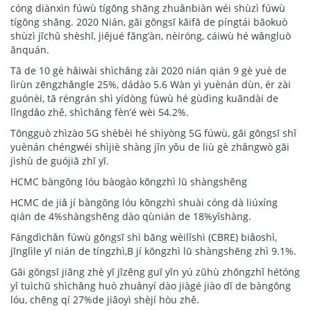
cóng diànxìn fúwù tígōng shāng zhuǎnbiàn wéi shùzì fúwù
tígōng shāng. 2020 Nián, gāi gōngsī kāifā de píngtái bāokuò
shùzì jīchǔ shèshī, jiějué fāng’àn, nèiróng, cáiwù hé wǎngluò
ānquán.
Tā de 10 gè hǎiwài shìchǎng zài 2020 nián qián 9 gè yuè de
lìrùn zēngzhǎngle 25%, dádào 5.6 Wàn yì yuènán dùn, ér zài
guónèi, tā réngrán shì yídòng fúwù hé gùdìng kuāndài de
lǐngdǎo zhě, shìchǎng fèn’é wèi 54.2%.
Tōngguò zhìzào 5G shèbèi hé shìyòng 5G fúwù, gāi gōngsī shǐ
yuènán chéngwéi shìjiè shàng jǐn yǒu de liù gè zhǎngwò gāi
jìshù de guójiā zhī yī.
HCMC bàngōng lóu bàogào kōngzhì lǜ shàngshēng
HCMC de jiǎ jí bàngōng lóu kōngzhì shuài cóng dà liúxíng
qián de 4%shàngshēng dào qùnián de 18%yǐshàng.
Fángdìchǎn fúwù gōngsī shì bāng wèilǐshì (CBRE) biǎoshì,
jīnglìle yī nián de tíngzhì,B jí kōngzhì lǜ shàngshēng zhì 9.1%.
Gāi gōngsī jiāng zhè yī jīzēng guī yīn yú zūhù zhōngzhǐ hétóng
yǐ tuìchū shìchǎng huò zhuǎnyí dào jiàgé jiào dī de bàngōng
lóu, chēng qí 27%de jiāoyì shèjí hòu zhě.