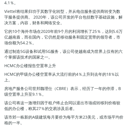
4.1％。
Viettel将结果归功于其数字化转型，并从电信服务提供商转变为数
字服务提供商。 2020年，该公司开发的平台包括数字基础设施，解
决方案，内容，财务和网络安全。
它的10个海外市场在2020年前9个月的利润增长了25％，达到5.6万
亿越南盾，而在国内，它仍然是移动服务和固定宽带的领导者，市
场份额为54.2％。
通过制造5G设备和试用5G服务，该公司使越南成为世界上仅有的六
个掌握该技术的国家之一。
HCMC办公楼报告空置率上升
HCMC的甲级办公楼空置率从大流行前的4％上升到去年的18％以
上。
房地产服务公司世邦魏理仕（CBRE）表示，经历了一年的停滞，B
级空置率上升至9.1％。
该公司将这一激增归因于租户终止合同以退出市场或转移到价格较
低的办公楼，称其27％的交易涉及后者。
该市郊一栋新的A级建筑每月要价为每平方米23美元，或市场平均价
格的一半。