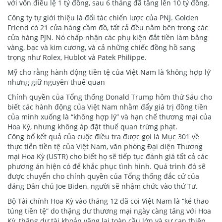
với vốn điều lệ 1 tỷ đồng, sau 6 tháng đã tăng lên 10 tỷ đồng.
Công ty tự giới thiệu là đối tác chiến lược của PNJ. Golden
Friend có 21 cửa hàng cầm đồ, tất cả đều nằm bên trong các
cửa hàng PJN. Nó chấp nhận các phụ kiện đắt tiền làm bằng
vàng, bạc và kim cương, và cả những chiếc đồng hồ sang
trọng như Rolex, Hublot và Patek Philippe.
Mỹ cho rằng hành động tiền tệ của Việt Nam là ‘không hợp lý’
nhưng giữ nguyên thuế quan
Chính quyền của Tổng thống Donald Trump hôm thứ Sáu cho
biết các hành động của Việt Nam nhằm đẩy giá trị đồng tiền
của mình xuống là “không hợp lý” và hạn chế thương mại của
Hoa Kỳ, nhưng không áp đặt thuế quan trừng phạt.
Công bố kết quả của cuộc điều tra được gọi là Mục 301 về
thực tiễn tiền tệ của Việt Nam, văn phòng Đại diện Thương
mại Hoa Kỳ (USTR) cho biết họ sẽ tiếp tục đánh giá tất cả các
phương án hiện có để khắc phục tình hình. Quá trình đó sẽ
được chuyển cho chính quyền của Tổng thống đắc cử của
đảng Dân chủ Joe Biden, người sẽ nhậm chức vào thứ Tư.
Bộ Tài chính Hoa Kỳ vào tháng 12 đã coi Việt Nam là “kẻ thao
túng tiền tệ” do thặng dư thương mại ngày càng tăng với Hoa
Kỳ, thặng dư tài khoản vãng lai toàn cầu lớn và sự can thiệp