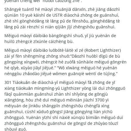
yuènán chēng wèi “huòbì cāozòng zhě”.
Shāngyè tuántǐ hé màoyì zhuānjiā dānxīn, zhè jiāng dǎozhì
qùnián 10 yuè kāishǐ de USTR diàochá zhōng de guānshuì,
zhè shì gònghédǎng tè lǎng pǔ de fēnshǒu, gònghédǎng tè
lǎng pǔ zài rènzhí sì nián qíjiān jījí zhēngshōu guānshuì.
Měiguó màoyì dàibiǎo bàngōngshì shuō, yǐ jiù yuènán de
huìlǜ zhèngcè zīxúnle cáizhèng bù.
Měiguó màoyì dàibiǎo luōbótè·láitè xī zé (Robert Lighthizer)
zài yī fèn shēngmíng zhōng shuō:“Dǎozhì huòbì dīgū de bù
gōngpíng xíngwéi, zhèngcè hé zuòfǎ sǔnhàile měiguó gōngrén
hé qǐyè, xūyào jiāyǐ jiějué.” “Wǒ xīwàng měiguó hé yuènán
nénggòu zhǎodào jiějué wǒmen guānqiè wèntí de tújìng.”
301 Tiáokuǎn de diàochá-yǐ měiguó màoyì fǎ zhōng de yī
xiàng tiáokuǎn mìngmíng-yǔ Lighthizer yòng lái duì zhōngguó
fāqǐ quánmiàn guānshuì zhàn shí shǐyòng de gōngjù
xiāngtóng, hòu zhě duì měiguó měinián jiàzhí 3700 yì
měiyuán de jìnkǒu shāngpǐn zhēngshōu chéngfá xìng
guānshuì, cùshǐ xǔduō gōngsī jiāng gōngyìng liàn yíchū
zhōngguó. Yuènán yīzhí shì nàxiē xúnqiú bìmiǎn měiguó duì
zhōngguó zhēngshōu guānshuì de gōngsī de zhǔyào tóuzī
shòuyì guó.