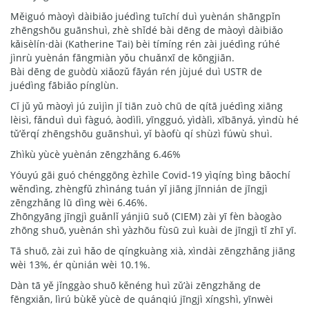
Měiguó màoyì dàibiǎo juédìng tuīchí duì yuènán shāngpǐn
zhēngshōu guānshuì, zhè shǐdé bài dēng de màoyì dàibiǎo
kǎisèlín·dài (Katherine Tai) bèi tímíng rén zài juédìng rúhé
jìnrù yuènán fāngmiàn yǒu chuǎnxī de kōngjiān.
Bài dēng de guòdù xiǎozǔ fāyán rén jùjué duì USTR de
juédìng fābiǎo pínglùn.
Cǐ jǔ yǔ màoyì jú zuìjìn jǐ tiān zuò chū de qítā juédìng xiāng
lèisì, fǎnduì duì fàguó, àodìlì, yīngguó, yìdàlì, xībānyá, yìndù hé
tǔ’ěrqí zhēngshōu guānshuì, yǐ bàofù qí shùzì fúwù shuì.
Zhìkù yùcè yuènán zēngzhǎng 6.46%
Yóuyú gāi guó chénggōng èzhìle Covid-19 yìqíng bìng bǎochí
wěndìng, zhèngfǔ zhìnáng tuán yǐ jiāng jīnnián de jīngjì
zēngzhǎng lǜ dìng wèi 6.46%.
Zhōngyāng jīngjì guǎnlǐ yánjiū suǒ (CIEM) zài yī fèn bàogào
zhōng shuō, yuènán shì yàzhōu fùsū zuì kuài de jīngjì tǐ zhī yī.
Tā shuō, zài zuì hǎo de qíngkuàng xià, xìndài zēngzhǎng jiāng
wèi 13%, ér qùnián wèi 10.1%.
Dàn tā yě jǐnggào shuō kěnéng huì zǔ’ài zēngzhǎng de
fēngxiǎn, lìrú bùkě yùcè de quánqiú jīngjì xíngshì, yīnwèi