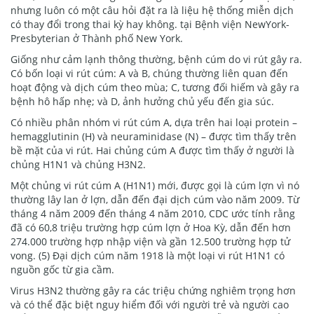
nhưng luôn có một câu hỏi đặt ra là liệu hệ thống miễn dịch
có thay đổi trong thai kỳ hay không. tại Bệnh viện NewYork-
Presbyterian ở Thành phố New York.
Giống như cảm lạnh thông thường, bệnh cúm do vi rút gây ra.
Có bốn loại vi rút cúm: A và B, chúng thường liên quan đến
hoạt động và dịch cúm theo mùa; C, tương đối hiếm và gây ra
bệnh hô hấp nhẹ; và D, ảnh hưởng chủ yếu đến gia súc.
Có nhiều phân nhóm vi rút cúm A, dựa trên hai loại protein –
hemagglutinin (H) và neuraminidase (N) – được tìm thấy trên
bề mặt của vi rút. Hai chủng cúm A được tìm thấy ở người là
chủng H1N1 và chủng H3N2.
Một chủng vi rút cúm A (H1N1) mới, được gọi là cúm lợn vì nó
thường lây lan ở lợn, dẫn đến đại dịch cúm vào năm 2009. Từ
tháng 4 năm 2009 đến tháng 4 năm 2010, CDC ước tính rằng
đã có 60,8 triệu trường hợp cúm lợn ở Hoa Kỳ, dẫn đến hơn
274.000 trường hợp nhập viện và gần 12.500 trường hợp tử
vong. (5) Đại dịch cúm năm 1918 là một loại vi rút H1N1 có
nguồn gốc từ gia cầm.
Virus H3N2 thường gây ra các triệu chứng nghiêm trọng hơn
và có thể đặc biệt nguy hiểm đối với người trẻ và người cao