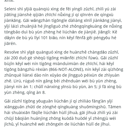
xìnxī.
Seleni shì yījiā quánqiú xìng de fēi yínglì zǔzhī, zhìlì yú zài
jiātíng jiànshè qíjiān zhīchí nǚxìng jí qí qīnrén de qíngxù
jiànkāng. Gāi wǎngzhàn tígōngle dàliàng xīnlǐ jiànkāng jiànyì,
yǐjí láizì zhuānjiā hé jīnglìguò zhè zhǒngqíngkuàng de nǚxìng
tóngbāo duì bù yùn zhèng hé liúchǎn de jiànjiě. Jiǎnglì: Kě
dǎyìn de bù yù lǐyí 101 biǎo, nín kěyǐ fēnfā gěi péngyǒu hé
jiārén.
Resolve shì yīgè quánguó xìng de huànzhě chàngdǎo zǔzhī,
zài 200 duō gè shèqū tígōng miǎnfèi zhīchí fúwù. Gāi zǔzhī
bùjǐn kěyǐ wéi nín tígōng miànduìmiàn de zhīchí, hái kěyǐ
tígōng bāngzhù rèxiàn (866-NOT-ALONE), nín kěyǐ zài qízhōng
zhǔnquè liánxì dào nín xūyào de jīngguò péixùn de zhìyuàn
zhě. Lìrú, rúguǒ nín gāng bèi zhěnduàn wéi bù yùn zhèng,
jiànyì nín àn 1; chǔlǐ nánxìng yīnsù bù yùn, àn 5; jì fā xìng bù
yùn zhèng, qǐng àn 8.
Gāi zǔzhī tígōng yǒuguān liúchǎn jí qí zhìliáo fāng’àn yǐjí
xiāngguān zhǔtí de zònghé qíngkuàng shuōmíngshū. Tāmen
hái shuàixiān fāqǐle liúchǎn hùlǐ jìhuà, gāi jìhuà zhìlì yú zài
chūjí bǎojiàn huánjìng zhōng kuòdà huòdé yǐ zhèngjù wéi
jīchǔ, yǐ huànzhě wéi zhōngxīn de liúchǎn hùlǐ de jīhuì.