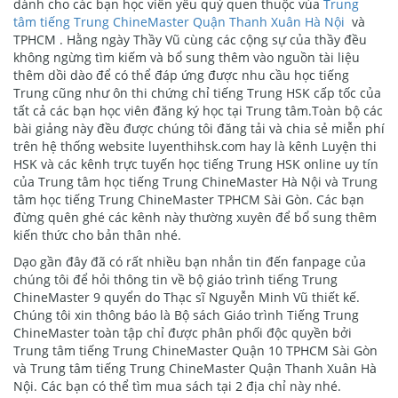
dành cho các bạn học viên yêu quý quen thuộc vủa
Trung
tâm tiếng Trung ChineMaster Quận Thanh Xuân Hà Nội
và
TPHCM . Hằng ngày Thầy Vũ cùng các cộng sự của thầy đều
không ngừng tìm kiếm và bổ sung thêm vào nguồn tài liệu
thêm dồi dào để có thể đáp ứng được nhu cầu học tiếng
Trung cũng như ôn thi chứng chỉ tiếng Trung HSK cấp tốc của
tất cả các bạn học viên đăng ký học tại Trung tâm.Toàn bộ các
bài giảng này đều được chúng tôi đăng tải và chia sẻ miễn phí
trên hệ thống website luyenthihsk.com hay là kênh Luyện thi
HSK và các kênh trực tuyến học tiếng Trung HSK online uy tín
của Trung tâm học tiếng Trung ChineMaster Hà Nội và Trung
tâm học tiếng Trung ChineMaster TPHCM Sài Gòn. Các bạn
đừng quên ghé các kênh này thường xuyên để bổ sung thêm
kiến thức cho bản thân nhé.
Dạo gần đây đã có rất nhiều bạn nhắn tin đến fanpage của
chúng tôi để hỏi thông tin về bộ giáo trình tiếng Trung
ChineMaster 9 quyển do Thạc sĩ Nguyễn Minh Vũ thiết kế.
Chúng tôi xin thông báo là Bộ sách Giáo trình Tiếng Trung
ChineMaster toàn tập chỉ được phân phối độc quyền bởi
Trung tâm tiếng Trung ChineMaster Quận 10 TPHCM Sài Gòn
và Trung tâm tiếng Trung ChineMaster Quận Thanh Xuân Hà
Nội. Các bạn có thể tìm mua sách tại 2 địa chỉ này nhé.