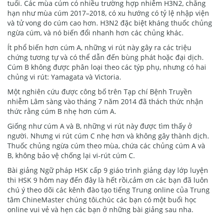
tuổi. Các mùa cúm có nhiều trường hợp nhiễm H3N2, chẳng
hạn như mùa cúm 2017–2018, có xu hướng có tỷ lệ nhập viện
và tử vong do cúm cao hơn. H3N2 đặc biệt kháng thuốc chủng
ngừa cúm, và nó biến đổi nhanh hơn các chủng khác.
Ít phổ biến hơn cúm A, những vi rút này gây ra các triệu
chứng tương tự và có thể dẫn đến bùng phát hoặc đại dịch.
Cúm B không được phân loại theo các týp phụ, nhưng có hai
chủng vi rút: Yamagata và Victoria.
Một nghiên cứu được công bố trên Tạp chí Bệnh Truyền
nhiễm Lâm sàng vào tháng 7 năm 2014 đã thách thức nhận
thức rằng cúm B nhẹ hơn cúm A.
Giống như cúm A và B, những vi rút này được tìm thấy ở
người. Nhưng vi rút cúm C nhẹ hơn và không gây thành dịch.
Thuốc chủng ngừa cúm theo mùa, chứa các chủng cúm A và
B, không bảo vệ chống lại vi-rút cúm C.
Bài giảng Ngữ pháp HSK cấp 9 giáo trình giảng dạy lớp luyện
thi HSK 9 hôm nay đến đây là hết rồi,cảm ơn các bạn đã luôn
chú ý theo dõi các kênh đào tạo tiếng Trung online của Trung
tâm ChineMaster chúng tôi,chúc các bạn có một buổi học
online vui vẻ và hẹn các bạn ở những bài giảng sau nha.