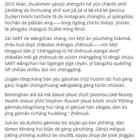
2015 Nián, zhuānmén yánjiū shēngzhí hé yùn chǎnfù xīnlǐ
jiànkāng de línchuáng xīnlǐ xué jiā jié xī kǎ·zhā kè (Jessica
Zucker) bóshì tuīchūle tā de Instagram zhànghù, yǐ qiángdiào
liúchǎn de pǔbiàn xìng——bìng tígōng zhīchí shèqū. Jīntiān,
tā yǒngyǒu chāoguò 35,000 míng fěnsī.
Zài SART de wǎngzhàn shàng, nín kěyǐ àn yóuzhèng biānmǎ,
zhōu huò dìqū zhǎodào shēngyù zhěnsuǒ——nín kěyǐ
tōngguò dān jī “chénggōng lǜ hé zhěnsuǒ xiángxì xìnxī”
zhǎodào měi gè zhěnsuǒ de zuìxīn chénggōng lǜ tǒngjì shùjù.
SART wǎngzhàn hái tígōngle yīgè cèyàn, yǐ bāngzhù quèdìng
IVF zhìliáo shìfǒu duì nín chénggōng.
Liúgǎn tōngcháng bàn yǒu gāoshāo (102 huáshì dù huò gèng
gāo), liúgǎn zhèngzhuàng wǎngwǎng gèng túrán chūxiàn.
Bómínghàn ālā bā mǎ dàxué yīxué zhùlǐ jiàoshòu,UAB Moody
Health shǒuxí yīshī Stephen Russell yīxué bóshì shuō:“Pǔtōng
gǎnmào tōngcháng huì ràng nǐ gǎnjué hěn zāogāo, dàn bù
yìng gānrǎo rìcháng huódòng.” Zhěnsuǒ.
Suīrán dà duōshù gǎnmào bù xūyào qù kàn yīshēng, dàn
tāmen kěnéng huì biàn dé gèng yánzhòng. Gēnjù měiguó
jiātíng yīshēng xuéhuì de shuōfǎ, xūyào zhùyì de yīxiē jǐnggào