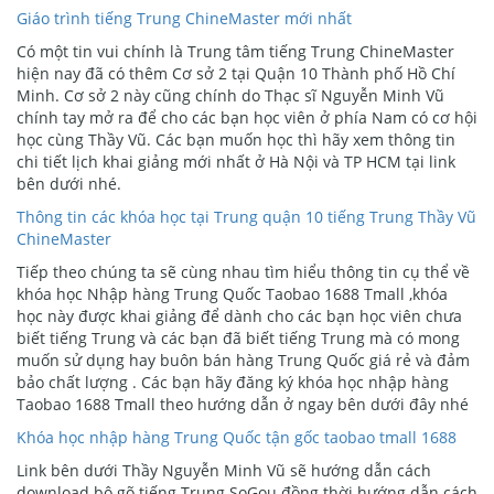
Giáo trình tiếng Trung ChineMaster mới nhất
Có một tin vui chính là Trung tâm tiếng Trung ChineMaster
hiện nay đã có thêm Cơ sở 2 tại Quận 10 Thành phố Hồ Chí
Minh. Cơ sở 2 này cũng chính do Thạc sĩ Nguyễn Minh Vũ
chính tay mở ra để cho các bạn học viên ở phía Nam có cơ hội
học cùng Thầy Vũ. Các bạn muốn học thì hãy xem thông tin
chi tiết lịch khai giảng mới nhất ở Hà Nội và TP HCM tại link
bên dưới nhé.
Thông tin các khóa học tại Trung quận 10 tiếng Trung Thầy Vũ
ChineMaster
Tiếp theo chúng ta sẽ cùng nhau tìm hiểu thông tin cụ thể về
khóa học Nhập hàng Trung Quốc Taobao 1688 Tmall ,khóa
học này được khai giảng để dành cho các bạn học viên chưa
biết tiếng Trung và các bạn đã biết tiếng Trung mà có mong
muốn sử dụng hay buôn bán hàng Trung Quốc giá rẻ và đảm
bảo chất lượng . Các bạn hãy đăng ký khóa học nhập hàng
Taobao 1688 Tmall theo hướng dẫn ở ngay bên dưới đây nhé
Khóa học nhập hàng Trung Quốc tận gốc taobao tmall 1688
Link bên dưới Thầy Nguyễn Minh Vũ sẽ hướng dẫn cách
download bộ gõ tiếng Trung SoGou đồng thời hướng dẫn cách