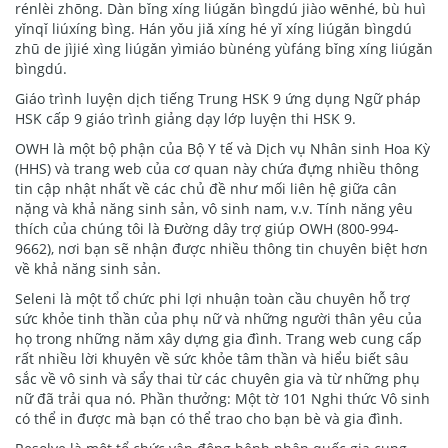
rénlèi zhōng. Dàn bǐng xíng liúgǎn bìngdú jiào wēnhé, bù huì
yǐnqǐ liúxíng bìng. Hán yǒu jiǎ xíng hé yǐ xíng liúgǎn bìngdú
zhū de jìjié xìng liúgǎn yìmiáo bùnéng yùfáng bǐng xíng liúgǎn
bìngdú.
Giáo trình luyện dịch tiếng Trung HSK 9 ứng dụng Ngữ pháp
HSK cấp 9 giáo trình giảng dạy lớp luyện thi HSK 9.
OWH là một bộ phận của Bộ Y tế và Dịch vụ Nhân sinh Hoa Kỳ
(HHS) và trang web của cơ quan này chứa đựng nhiều thông
tin cập nhật nhất về các chủ đề như mối liên hệ giữa cân
nặng và khả năng sinh sản, vô sinh nam, v.v. Tính năng yêu
thích của chúng tôi là Đường dây trợ giúp OWH (800-994-
9662), nơi bạn sẽ nhận được nhiều thông tin chuyên biệt hơn
về khả năng sinh sản.
Seleni là một tổ chức phi lợi nhuận toàn cầu chuyên hỗ trợ
sức khỏe tinh thần của phụ nữ và những người thân yêu của
họ trong những năm xây dựng gia đình. Trang web cung cấp
rất nhiều lời khuyên về sức khỏe tâm thần và hiểu biết sâu
sắc về vô sinh và sẩy thai từ các chuyên gia và từ những phụ
nữ đã trải qua nó. Phần thưởng: Một tờ 101 Nghi thức Vô sinh
có thể in được mà bạn có thể trao cho bạn bè và gia đình.