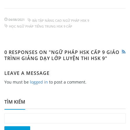
04/08/2021
BÀI TẬP NÂNG CAO NGỮ PHÁP HSK 9
HỌC NGỮ PHÁP TIẾNG TRUNG HSK 9 CẤP
0 RESPONSES ON "NGỮ PHÁP HSK CẤP 9 GIÁO
TRÌNH GIẢNG DẠY LỚP LUYỆN THI HSK 9"
LEAVE A MESSAGE
You must be
logged in
to post a comment.
TÌM KIẾM