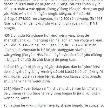
dǎozhìle 2009 nián de liúgǎn dà liúxíng. Zài 2009 nián 4 yuè
zhì 2010 nián 4 yuè qíjiān, jíbìng yùfáng kòngzhì zhōngxīn gūjì
yǒu 6080 wàn lì zhū liúgǎn bìnglì. Měiguó, zhè dǎozhì
chāoguò 274,000 rén zhùyuàn, jìn 12,500 rén sǐwáng. (5) 1918
Nián de liúgǎn dà liúxíng shì yī zhǒng qín yuán xìng H1N1
bìngdú.
H3N2 bìngdú tōngcháng huì yǐnqǐ gēng yánzhòng de
zhèngzhuàng, duì niánqīng rén hé lǎonián rén yóuqí wéixiǎn.
Yǒu xǔduō H3N2 bìnglì de liúgǎn jìjié, lìrú 2017-2018 nián
liúgǎn jìjié, zhùyuàn lǜ hé liúgǎn xiāngguān sǐwáng lǜ
wǎngwǎng jiào gāo. H3N2 duì liúgǎn yìmiáo tèbié yǒu dǐkàng
lì, bìngqiě bǐ qítā dú zhū biànyì dé gèng kuài.
Zhèxiē bìngdú bǐ jiǎ xíng liúgǎn shǎojiàn, dàn huì yǐnqǐ lèisì
de zhèngzhuàng, bìng kěnéng dǎozhì bàofā huò dà liúxíng. Yǐ
xíng liúgǎn bù àn yà xíng fēnlèi, dàn yǒu liǎng zhǒng bìngdú
zhū: Shānxíng hé wéiduōlìyǎ.
2014 Nián 7 yuè fābiǎo zài “línchuáng chuánrǎn bìng” shàng
de yī xiàng yánjiū tiǎozhànle yǐ xíng liúgǎn bǐ jiǎ xíng liúgǎn
wēnhé de kànfǎ.
Yǔ jiǎ xíng hé yǐ xíng liúgǎn yīyàng, zhèxiē bìngdú yě cúnzài yú