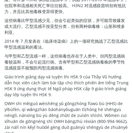
住院率和流感相关死亡率往往较高。 H3N2 对流感疫苗特别有抵抗
力，并且比其他毒株变异得更快。
这些病毒比甲型流感少见，但会引起类似的症状，并可能导致爆发
或大流行。乙型流感不按亚型分类，但有两种病毒株：山形和维多
利亚。
2014 年 7 月发表在《临床传染病》上的一项研究挑战了乙型流感比
甲型流感温和的看法。
与甲型和乙型流感一样，这些病毒也存在于人类中。但丙型流感病
毒较温和，不会引起流行病。含有甲型和乙型流感病毒株的季节性
流感疫苗不能预防丙型流感病毒。
Giáo trình giảng dạy và luyện thi HSK 9 của Thầy Vũ hướng
dẫn học viên cách làm bài tập chú thích phiên âm tiếng Trung
HSK 9 ứng dụng thực tế Ngữ pháp HSK cấp 9 giáo trình giảng
dạy lớp luyện thi HSK 9.
OWH shì měiguó wèishēng yǔ gōngzhòng fúwù bù (HHS) de
yībùfèn, qí wǎngzhàn bāohányǒuguān tǐzhòng hé shēngyù
nénglì, nánxìng bù yù děng zhǔtí de zuìxīn shìshí. Wǒmen zuì
xǐhuān de gōngnéng shì OWH bāngzhù rèxiàn (800-994-9662),
zài nàlǐ nín kěyǐ huòdé gèng duō guānyú shēngyù de zhuānyè