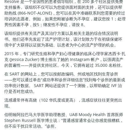
Resolve 是一个全国性的患者倡导组织，在 200 多个社区提供免费
支持服务。该组织不仅可以为您提供面对面的支持，还可以提供帮
助热线 (866-NOT-ALONE)，您可以在其中准确联系到您需要的经过
培训的志愿者。例如，如果您刚被诊断为不孕症，建议您按 1；处理
男性因素不孕，按5；继发性不孕症，请按 8。
该组织提供有关流产及其治疗方案以及相关主题的综合情况说明
书。他们还率先发起了流产护理计划，该计划致力于在初级保健环
境中扩大获得以证据为基础、以患者为中心的流产护理的机会。
2015 年，专门研究生殖和孕产妇心理健康的临床心理学家杰西卡·扎
克 (Jessica Zucker) 博士推出了她的 Instagram 帐户，以强调流产
的普遍性——并提供支持社区。今天，它拥有超过 35,000 名粉丝。
在 SART 的网站上，您可以按邮政编码、州或地区找到生育诊所
——您可以通过单击“成功率和诊所详细信息”找到每个诊所的最新成
功率统计数据。 SART 网站还提供了一个测验，以帮助确定 IVF 治
疗是否对您成功。
流感通常伴有高烧（102 华氏度或更高），流感症状往往更突然出
现。
伯明翰阿拉巴马大学医学助理教授、UAB Moody Health 首席医师
Stephen Russell 医学博士说：“普通感冒通常会让你感觉很糟糕，
但不应干扰日常活动。”诊所。