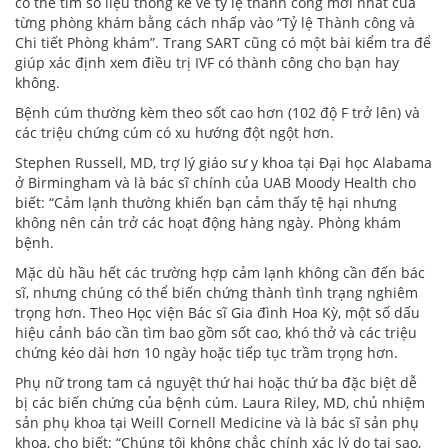
có thể tìm số liệu thống kê về tỷ lệ thành công mới nhất của
từng phòng khám bằng cách nhấp vào “Tỷ lệ Thành công và
Chi tiết Phòng khám”. Trang SART cũng có một bài kiểm tra để
giúp xác định xem điều trị IVF có thành công cho bạn hay
không.
Bệnh cúm thường kèm theo sốt cao hơn (102 độ F trở lên) và
các triệu chứng cúm có xu hướng đột ngột hơn.
Stephen Russell, MD, trợ lý giáo sư y khoa tại Đại học Alabama
ở Birmingham và là bác sĩ chính của UAB Moody Health cho
biết: “Cảm lạnh thường khiến bạn cảm thấy tệ hại nhưng
không nên cản trở các hoạt động hàng ngày. Phòng khám
bệnh.
Mặc dù hầu hết các trường hợp cảm lạnh không cần đến bác
sĩ, nhưng chúng có thể biến chứng thành tình trạng nghiêm
trọng hơn. Theo Học viện Bác sĩ Gia đình Hoa Kỳ, một số dấu
hiệu cảnh báo cần tìm bao gồm sốt cao, khó thở và các triệu
chứng kéo dài hơn 10 ngày hoặc tiếp tục trầm trọng hơn.
Phụ nữ trong tam cá nguyệt thứ hai hoặc thứ ba đặc biệt dễ
bị các biến chứng của bệnh cúm. Laura Riley, MD, chủ nhiệm
sản phụ khoa tại Weill Cornell Medicine và là bác sĩ sản phụ
khoa, cho biết: “Chúng tôi không chắc chính xác lý do tại sao,