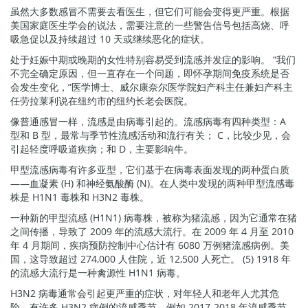
虽然大多数感冒不需要去看医生，但它们可能会变得更严重。根据
美国家庭医生学会的说法，需要注意的一些警告信号包括高烧、呼
吸急促以及持续超过 10 天或继续恶化的症状。
处于妊娠中期或晚期的女性特别容易受到流感并发症的影响。 “我们
不完全确定原因，但一直存在一个问题，即怀孕期间免疫系统是否
会发生变化，”医学博士、威尔康奈尔医学院妇产科主任兼妇产科主
任劳拉莱利说在纽约市的纽约长老会医院。
像普通感冒一样，流感是由病毒引起的。流感病毒有四种类型：A
型和 B 型，最常与季节性流感活动和流行有关； C，比较少见，会
引起轻度呼吸道疾病；和 D，主要影响牛。
甲型流感病毒有许多亚型，它们基于在病毒表面发现的两种蛋白质
——血凝素 (H) 和神经氨酸酶 (N)。在人类中发现的两种甲型流感毒
株是 H1N1 毒株和 H3N2 毒株。
一种新的甲型流感 (H1N1) 病毒株，被称为猪流感，因为它通常在猪
之间传播，导致了 2009 年的流感大流行。在 2009 年 4 月至 2010
年 4 月期间，疾病预防控制中心估计有 6080 万例猪流感病例。美
国，这导致超过 274,000 人住院，近 12,500 人死亡。 (5) 1918 年
的流感大流行是一种禽源性 H1N1 病毒。
H3N2 病毒通常会引起更严重的症状，对年轻人和老年人尤其危
险。有许多 H3N2 病例的流感季节，例如 2017-2018 年流感季节，