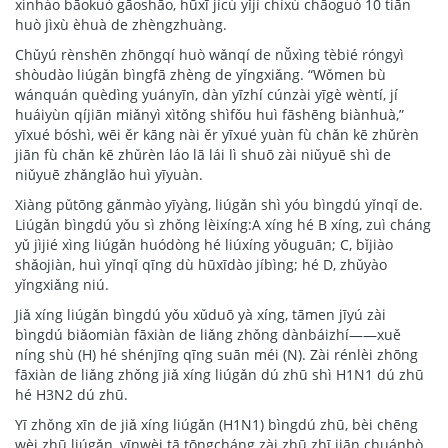
xìnhào bāokuò gāoshāo, hūxī jícù yǐjí chíxù chāoguò 10 tiān
huò jìxù èhuà de zhèngzhuàng.
Chǔyú rènshēn zhōngqí huò wǎnqí de nǚxìng tèbié róngyì
shòudào liúgǎn bìngfā zhèng de yǐngxiǎng. “Wǒmen bù
wánquán quèdìng yuányīn, dàn yīzhí cúnzài yīgè wèntí, jí
huáiyùn qíjiān miǎnyì xìtǒng shìfǒu huì fāshēng biànhuà,”
yīxué bóshì, wēi ěr kāng nài ěr yīxué yuàn fù chǎn kē zhǔrèn
jiān fù chǎn kē zhǔrèn láo lā lái lì shuō zài niǔyuē shì de
niǔyuē zhǎnglǎo huì yīyuàn.
Xiàng pǔtōng gǎnmào yīyàng, liúgǎn shì yóu bìngdú yǐnqǐ de.
Liúgǎn bìngdú yǒu sì zhǒng lèixíng:A xíng hé B xíng, zuì cháng
yǔ jìjié xìng liúgǎn huódòng hé liúxíng yǒuguān; C, bǐjiào
shǎojiàn, huì yǐnqǐ qīng dù hūxīdào jíbìng; hé D, zhǔyào
yǐngxiǎng niú.
Jiǎ xíng liúgǎn bìngdú yǒu xǔduō yà xíng, tāmen jīyú zài
bìngdú biǎomiàn fāxiàn de liǎng zhǒng dànbáizhí——xuě
níng shù (H) hé shénjīng qīng suān méi (N). Zài rénlèi zhōng
fāxiàn de liǎng zhǒng jiǎ xíng liúgǎn dú zhū shì H1N1 dú zhū
hé H3N2 dú zhū.
Yī zhǒng xīn de jiǎ xíng liúgǎn (H1N1) bìngdú zhū, bèi chēng
wèi zhū liúgǎn, yīnwèi tā tōngcháng zài zhū zhī jiān chuánbò,