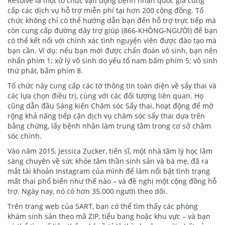
Resolve là một tổ chức vận động bệnh nhân quốc gia cung
cấp các dịch vụ hỗ trợ miễn phí tại hơn 200 cộng đồng. Tổ
chức không chỉ có thể hướng dẫn bạn đến hỗ trợ trực tiếp mà
còn cung cấp đường dây trợ giúp (866-KHÔNG-NGƯỜI) để bạn
có thể kết nối với chính xác tình nguyện viên được đào tạo mà
bạn cần. Ví dụ: nếu bạn mới được chẩn đoán vô sinh, bạn nên
nhấn phím 1; xử lý vô sinh do yếu tố nam bấm phím 5; vô sinh
thứ phát, bấm phím 8.
Tổ chức này cung cấp các tờ thông tin toàn diện về sẩy thai và
các lựa chọn điều trị, cùng với các đối tượng liên quan. Họ
cũng dẫn đầu Sáng kiến Chăm sóc Sẩy thai, hoạt động để mở
rộng khả năng tiếp cận dịch vụ chăm sóc sẩy thai dựa trên
bằng chứng, lấy bệnh nhân làm trung tâm trong cơ sở chăm
sóc chính.
Vào năm 2015, Jessica Zucker, tiến sĩ, một nhà tâm lý học lâm
sàng chuyên về sức khỏe tâm thần sinh sản và bà mẹ, đã ra
mắt tài khoản Instagram của mình để làm nổi bật tình trạng
mất thai phổ biến như thế nào – và đề nghị một cộng đồng hỗ
trợ. Ngày nay, nó có hơn 35.000 người theo dõi.
Trên trang web của SART, bạn có thể tìm thấy các phòng
khám sinh sản theo mã ZIP, tiểu bang hoặc khu vực – và bạn