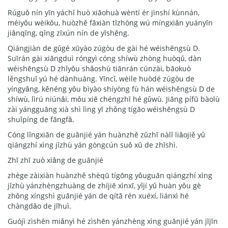
Rúguǒ nín yīn yáchǐ huò xiāohuà wèntí ér jìnshí kùnnán,
méiyǒu wèikǒu, huòzhě fāxiàn tǐzhòng wú míngxiǎn yuányīn
jiǎnqīng, qǐng zīxún nín de yīshēng.
Qiángjiàn de gǔgé xūyào zúgòu de gài hé wéishēngsù D.
Suīrán gài xiāngduì róngyì cóng shíwù zhòng huòqǔ, dàn
wéishēngsù D zhǐyǒu shǎoshù tiānrán cúnzài, bāokuò
lěngshuǐ yú hé dànhuáng. Yīncǐ, wèile huòdé zúgòu de
yíngyǎng, kěnéng yǒu bìyào shíyòng fù hán wéishēngsù D de
shíwù, lìrú niúnǎi, mǒu xiē chéngzhī hé gǔwù. Jiāng pífū bàolù
zài yángguāng xià shì lìng yī zhǒng tígāo wéishēngsù D
shuǐpíng de fāngfǎ.
Cóng lǐngxiān de guānjié yán huànzhě zǔzhī nàlǐ liǎojiě yǔ
qiángzhí xìng jǐzhù yán gòngcún suǒ xū de zhīshì.
Zhī zhī zuò xiǎng de guānjié
zhège zàixiàn huànzhě shèqū tígōng yǒuguān qiángzhí xìng
jǐzhù yánzhèngzhuàng de zhíjiē xìnxī, yǐjí yǔ huàn yǒu gè
zhǒng xíngshì guānjié yán de qítā rén xuéxí, liánxì hé
chàngdǎo de jīhuì.
Guójì zìshēn miǎnyì hé zìshēn yánzhèng xìng guānjié yán jījīn