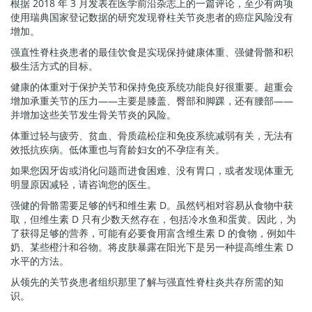
根据 2018 年 3 月发表在医学前沿杂志上的一篇评论，至少有两项
使用瑞典国家登记数据的研究发现脊柱关节炎患者的癌症风险没有
增加。
强直性脊柱炎患者的最佳饮食是实现保持健康体重、强健骨骼和积
极生活方式的目标。
健康的体重对于保护关节和保持免疫系统功能良好很重要。超重会
增加承重关节的压力——主要是膝盖、臀部和脚踝，还有腰部——
并增加这些关节发生骨关节炎的风险。
体重过轻与疲劳、贫血、骨质疏松症和免疫系统减弱有关，无法有
效抵抗疾病。低体重也与育龄妇女的不孕症有关。
如果您因牙齿或消化问题而进食困难、没有胃口，或者发现体重无
明显原因减轻，请咨询您的医生。
强健的骨骼需要足够的钙和维生素 D。虽然钙相对容易从食物中获
取，但维生素 D 只有少数天然存在，包括冷水鱼和蛋黄。因此，为
了获得足够的营养，可能有必要食用富含维生素 D 的食物，例如牛
奶、某些橙汁和谷物。将皮肤暴露在阳光下是另一种提高维生素 D
水平的方法。
从领先的关节炎患者组织那里了解与强直性脊柱炎共存所需的知
识。