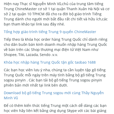
Hiện nay Thạc sĩ Nguyễn Minh Vũ,chủ của trung tâm tiếng
Trung ChineMaster cơ sở 1 tại quận Thanh Xuân Hà Nội và cơ
sở 2 tại quận 10 TPHCM đã cho ra đời bộ giáo trình Tiếng
Trung dành cho người mới bắt đầu rất chi tiết và hữu ích,các
bạn tham khảo tại link sau đây nhé.
Tổng hợp giáo trình tiếng Trung 9 quyển ChineMaster
Tiếp theo là khóa học order hàng Trung Quốc chỉ dành riêng
cho dân buôn bán kinh doanh muốn nhập hàng Trung Quốc
về bán trên các Shop thương mại điện tử Việt Nam như
Shopee, Tiki, Lazada, Sendo .v.v.
Khóa học nhập hàng Trung Quốc tận gốc taobao 1688
Các bạn học viên lưu ý nha, chúng ta cần luyện tập gõ tiếng
Trung Quốc mỗi ngày trên máy tính bằng bộ gõ tiếng Trung
sogou pinyin . Các bạn tải bộ gõ tiếng Trung sogou pinyin
phiên bản mới nhất tại link bên dưới.
Download bộ gõ tiếng Trung sogou mới cùng Thầy Nguyễn
Minh Vũ
Để có thêm kiến thức tiếng Trung một cách dễ dàng các bạn
học viên hãy liên kết bằng ứng dụng Skype với các bài giảng