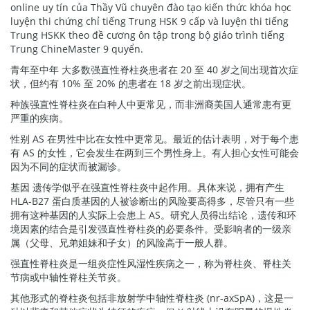
online uy tín của Thầy Vũ chuyên đào tạo kiến thức khóa học
luyện thi chứng chỉ tiếng Trung HSK 9 cấp và luyện thi tiếng
Trung HSKK theo đề cương ôn tập trong bộ giáo trình tiếng
Trung ChineMaster 9 quyển.
青年至中年 大多数强直性脊柱炎患者在 20 至 40 岁之间出现首次症
状，但约有 10% 至 20% 的患者在 18 岁之前出现症状。
种族强直性脊柱炎在白种人中更常见，而非洲裔美国人通常患有更
严重的疾病。
性别 AS 在男性中比在女性中更常见。最近的估计表明，对于每个患
有 AS 的女性，它会发生在两到三个男性身上。有人担心女性可能会
因为不同的症状而被漏诊。
基因 遗传学似乎在强直性脊柱炎中起作用。具体来说，拥有产生
HLA-B27 蛋白质基因的人被诊断出的风险要高得多，尽管只有一些
拥有这种基因的人实际上会患上 AS。研究人员得出结论，遗传和环
境因素的结合是引发强直性脊柱炎的必要条件。受影响者的一级亲
属（父母、兄弟姐妹和子女）的风险高于一般人群。
强直性脊柱炎是一组炎症性风湿性疾病之一，称为脊柱炎、脊柱关
节病或中轴性脊柱关节炎。
其他形式的脊柱炎包括非放射学中轴性脊柱炎 (nr-axSpA)，这是一