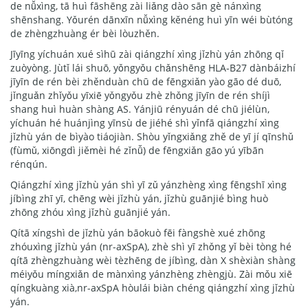
de nǚxìng, tā huì fāshēng zài liǎng dào sān gè nánxìng
shēnshang. Yǒurén dānxīn nǚxìng kěnéng huì yīn wéi bùtóng
de zhèngzhuàng ér bèi lòuzhěn.
Jīyīng yíchuán xué sìhū zài qiángzhí xìng jǐzhù yán zhōng qǐ
zuòyòng. Jùtǐ lái shuō, yǒngyǒu chǎnshēng HLA-B27 dànbáizhí
jīyīn de rén bèi zhěnduàn chū de fēngxiǎn yào gāo dé duō,
jǐnguǎn zhǐyǒu yīxiē yǒngyǒu zhè zhǒng jīyīn de rén shíjì
shang huì huàn shàng AS. Yánjiū rényuán dé chū jiélùn,
yíchuán hé huánjìng yīnsù de jiéhé shì yǐnfā qiángzhí xìng
jǐzhù yán de bìyào tiáojiàn. Shòu yǐngxiǎng zhě de yī jí qīnshǔ
(fùmǔ, xiōngdì jiěmèi hé zǐnǚ) de fēngxiǎn gāo yú yībān
rénqún.
Qiángzhí xìng jǐzhù yán shì yī zǔ yánzhèng xìng fēngshī xìng
jíbìng zhī yī, chēng wèi jǐzhù yán, jǐzhù guānjié bìng huò
zhōng zhóu xìng jǐzhù guānjié yán.
Qítā xíngshì de jǐzhù yán bāokuò fēi fàngshè xué zhōng
zhóuxìng jǐzhù yán (nr-axSpA), zhè shì yī zhǒng yǐ bèi tòng hé
qítā zhèngzhuàng wèi tèzhēng de jíbìng, dàn X shèxiàn shàng
méiyǒu míngxiǎn de mànxìng yánzhèng zhèngjù. Zài mǒu xiē
qíngkuàng xià,nr-axSpA hòulái biàn chéng qiángzhí xìng jǐzhù
yán.