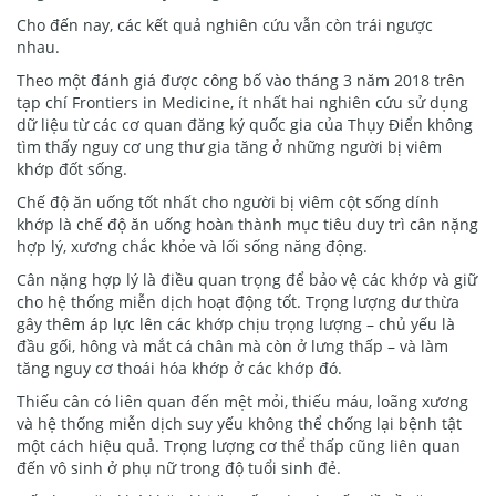
Cho đến nay, các kết quả nghiên cứu vẫn còn trái ngược
nhau.
Theo một đánh giá được công bố vào tháng 3 năm 2018 trên
tạp chí Frontiers in Medicine, ít nhất hai nghiên cứu sử dụng
dữ liệu từ các cơ quan đăng ký quốc gia của Thụy Điển không
tìm thấy nguy cơ ung thư gia tăng ở những người bị viêm
khớp đốt sống.
Chế độ ăn uống tốt nhất cho người bị viêm cột sống dính
khớp là chế độ ăn uống hoàn thành mục tiêu duy trì cân nặng
hợp lý, xương chắc khỏe và lối sống năng động.
Cân nặng hợp lý là điều quan trọng để bảo vệ các khớp và giữ
cho hệ thống miễn dịch hoạt động tốt. Trọng lượng dư thừa
gây thêm áp lực lên các khớp chịu trọng lượng – chủ yếu là
đầu gối, hông và mắt cá chân mà còn ở lưng thấp – và làm
tăng nguy cơ thoái hóa khớp ở các khớp đó.
Thiếu cân có liên quan đến mệt mỏi, thiếu máu, loãng xương
và hệ thống miễn dịch suy yếu không thể chống lại bệnh tật
một cách hiệu quả. Trọng lượng cơ thể thấp cũng liên quan
đến vô sinh ở phụ nữ trong độ tuổi sinh đẻ.