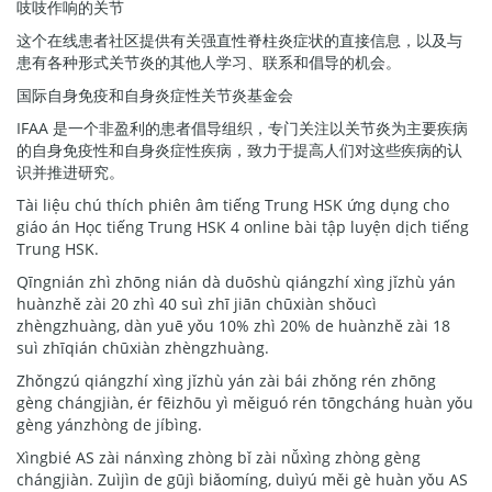
吱吱作响的关节
这个在线患者社区提供有关强直性脊柱炎症状的直接信息，以及与
患有各种形式关节炎的其他人学习、联系和倡导的机会。
国际自身免疫和自身炎症性关节炎基金会
IFAA 是一个非盈利的患者倡导组织，专门关注以关节炎为主要疾病
的自身免疫性和自身炎症性疾病，致力于提高人们对这些疾病的认
识并推进研究。
Tài liệu chú thích phiên âm tiếng Trung HSK ứng dụng cho
giáo án Học tiếng Trung HSK 4 online bài tập luyện dịch tiếng
Trung HSK.
Qīngnián zhì zhōng nián dà duōshù qiángzhí xìng jǐzhù yán
huànzhě zài 20 zhì 40 suì zhī jiān chūxiàn shǒucì
zhèngzhuàng, dàn yuē yǒu 10% zhì 20% de huànzhě zài 18
suì zhīqián chūxiàn zhèngzhuàng.
Zhǒngzú qiángzhí xìng jǐzhù yán zài bái zhǒng rén zhōng
gèng chángjiàn, ér fēizhōu yì měiguó rén tōngcháng huàn yǒu
gèng yánzhòng de jíbìng.
Xìngbié AS zài nánxìng zhòng bǐ zài nǚxìng zhòng gèng
chángjiàn. Zuìjìn de gūjì biǎomíng, duìyú měi gè huàn yǒu AS