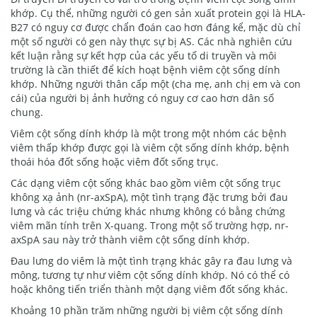
khớp. Cụ thể, những người có gen sản xuất protein gọi là HLA-
B27 có nguy cơ được chẩn đoán cao hơn đáng kể, mặc dù chỉ
một số người có gen này thực sự bị AS. Các nhà nghiên cứu
kết luận rằng sự kết hợp của các yếu tố di truyền và môi
trường là cần thiết để kích hoạt bệnh viêm cột sống dính
khớp. Những người thân cấp một (cha mẹ, anh chị em và con
cái) của người bị ảnh hưởng có nguy cơ cao hơn dân số
chung.
Viêm cột sống dính khớp là một trong một nhóm các bệnh
viêm thấp khớp được gọi là viêm cột sống dính khớp, bệnh
thoái hóa đốt sống hoặc viêm đốt sống trục.
Các dạng viêm cột sống khác bao gồm viêm cột sống trục
không xạ ảnh (nr-axSpA), một tình trạng đặc trưng bởi đau
lưng và các triệu chứng khác nhưng không có bằng chứng
viêm mãn tính trên X-quang. Trong một số trường hợp, nr-
axSpA sau này trở thành viêm cột sống dính khớp.
Đau lưng do viêm là một tình trạng khác gây ra đau lưng và
mông, tương tự như viêm cột sống dính khớp. Nó có thể có
hoặc không tiến triển thành một dạng viêm đốt sống khác.
Khoảng 10 phần trăm những người bị viêm cột sống dính