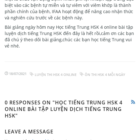
biệt vào các bệnh tự miễn và tự viêm với viêm khớp là thành
phần chính của bệnh, IFAA hoạt động để nâng cao nhận thức
và nghiên cứu trước về các bệnh này.
Bài giảng ngày hôm nay Học tiếng Trung HSK 4 online bài tập
luyện dịch tiếng Trung HSK đến đây là hết rồi,cảm ơn các bạn
đã chú ý theo dõi bài giảng,chúc các bạn học tiếng Trung vui
vẻ nhé.
18/07/2021
LUYỆN THI HSK 4 ONLINE
ÔN THI HSK 4 MỖI NGÀY
0 RESPONSES ON "HỌC TIẾNG TRUNG HSK 4
ONLINE BÀI TẬP LUYỆN DỊCH TIẾNG TRUNG
HSK"
LEAVE A MESSAGE