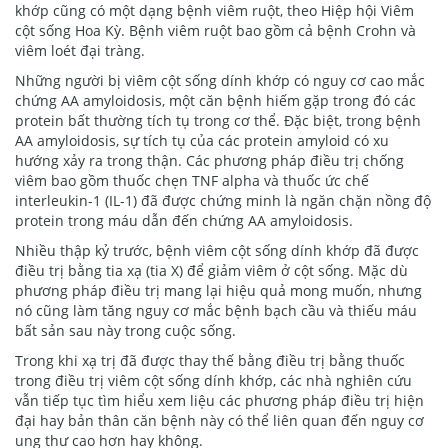
khớp cũng có một dạng bệnh viêm ruột, theo Hiệp hội Viêm
cột sống Hoa Kỳ. Bệnh viêm ruột bao gồm cả bệnh Crohn và
viêm loét đại tràng.
Những người bị viêm cột sống dính khớp có nguy cơ cao mắc
chứng AA amyloidosis, một căn bệnh hiếm gặp trong đó các
protein bất thường tích tụ trong cơ thể. Đặc biệt, trong bệnh
AA amyloidosis, sự tích tụ của các protein amyloid có xu
hướng xảy ra trong thận. Các phương pháp điều trị chống
viêm bao gồm thuốc chẹn TNF alpha và thuốc ức chế
interleukin-1 (IL-1) đã được chứng minh là ngăn chặn nồng độ
protein trong máu dẫn đến chứng AA amyloidosis.
Nhiều thập kỷ trước, bệnh viêm cột sống dính khớp đã được
điều trị bằng tia xạ (tia X) để giảm viêm ở cột sống. Mặc dù
phương pháp điều trị mang lại hiệu quả mong muốn, nhưng
nó cũng làm tăng nguy cơ mắc bệnh bạch cầu và thiếu máu
bất sản sau này trong cuộc sống.
Trong khi xạ trị đã được thay thế bằng điều trị bằng thuốc
trong điều trị viêm cột sống dính khớp, các nhà nghiên cứu
vẫn tiếp tục tìm hiểu xem liệu các phương pháp điều trị hiện
đại hay bản thân căn bệnh này có thể liên quan đến nguy cơ
ung thư cao hơn hay không.