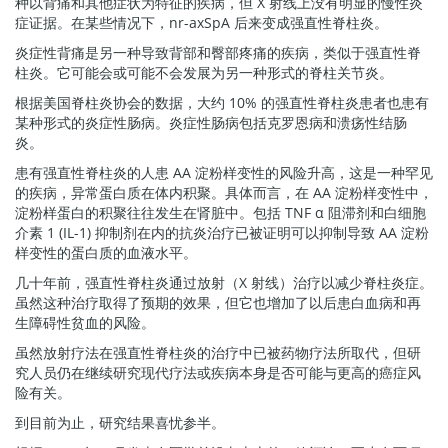
种以背痛和其他症状为特征的疾病，但 X 射线上没有明显的慢性炎
症证据。在某些情况下，nr-axSpA 后来变成强直性脊柱炎。
炎症性背痛是另一种导致背部和臀部疼痛的疾病，类似于强直性脊
柱炎。它可能会或可能不会发展为另一种形式的脊柱关节炎。
根据美国脊柱炎协会的数据，大约 10% 的强直性脊柱炎患者也患有
某种形式的炎症性肠病。炎症性肠病包括克罗恩病和溃疡性结肠
炎。
患有强直性脊柱炎的人患 AA 淀粉样变性的风险升高，这是一种罕见
的疾病，异常蛋白质在体内积聚。具体而言，在 AA 淀粉样变性中，
淀粉样蛋白的积聚往往发生在肾脏中。包括 TNF α 阻滞剂和白细胞
介素 1 (IL-1) 抑制剂在内的抗炎治疗已被证明可以抑制导致 AA 淀粉
样变性的蛋白质的血液水平。
几十年前，强直性脊柱炎通过放射（X 射线）治疗以减少脊柱炎症。
虽然这种治疗取得了预期的效果，但它也增加了以后患白血病和再
生障碍性贫血的风险。
虽然放射疗法在强直性脊柱炎的治疗中已被药物疗法所取代，但研
究人员仍在继续研究现代疗法或疾病本身是否可能与更高的癌症风
险有关。
到目前为止，研究结果喜忧参半。