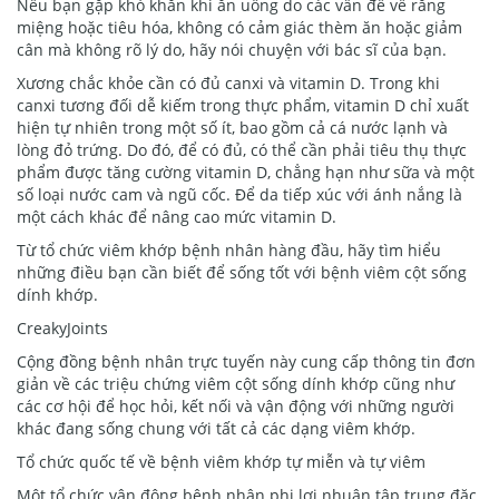
Nếu bạn gặp khó khăn khi ăn uống do các vấn đề về răng
miệng hoặc tiêu hóa, không có cảm giác thèm ăn hoặc giảm
cân mà không rõ lý do, hãy nói chuyện với bác sĩ của bạn.
Xương chắc khỏe cần có đủ canxi và vitamin D. Trong khi
canxi tương đối dễ kiếm trong thực phẩm, vitamin D chỉ xuất
hiện tự nhiên trong một số ít, bao gồm cả cá nước lạnh và
lòng đỏ trứng. Do đó, để có đủ, có thể cần phải tiêu thụ thực
phẩm được tăng cường vitamin D, chẳng hạn như sữa và một
số loại nước cam và ngũ cốc. Để da tiếp xúc với ánh nắng là
một cách khác để nâng cao mức vitamin D.
Từ tổ chức viêm khớp bệnh nhân hàng đầu, hãy tìm hiểu
những điều bạn cần biết để sống tốt với bệnh viêm cột sống
dính khớp.
CreakyJoints
Cộng đồng bệnh nhân trực tuyến này cung cấp thông tin đơn
giản về các triệu chứng viêm cột sống dính khớp cũng như
các cơ hội để học hỏi, kết nối và vận động với những người
khác đang sống chung với tất cả các dạng viêm khớp.
Tổ chức quốc tế về bệnh viêm khớp tự miễn và tự viêm
Một tổ chức vận động bệnh nhân phi lợi nhuận tập trung đặc