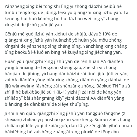
Yánzhèng xìng bèi tòng shì lìng yī zhǒng dǎozhì bèibù hé
túnbù téngtòng de jíbìng, lèisì yú qiángzhí xìng jǐzhù yán. Tā
kěnéng huì huò kěnéng bù huì fāzhǎn wèi lìng yī zhǒng
xíngshì de jǐzhù guānjié yán.
Gēnjù měiguó jǐzhù yán xiéhuì de shùjù, dàyuē 10% de
qiángzhí xìng jǐzhù yán huànzhě yě huàn yǒu mǒu zhǒng
xíngshì de yánzhèng xìng cháng bìng. Yánzhèng xìng cháng
bìng bāokuò kè luó ēn bìng hé kuìyáng xìng jiécháng yán.
Huàn yǒu qiángzhí xìng jǐzhù yán de rén huàn AA diànfěn
yàng biànxìng de fēngxiǎn shēng gāo, zhè shì yī zhǒng
hǎnjiàn de jíbìng, yìcháng dànbáizhí zài tǐnèi jījù. Jùtǐ ér yán,
zài AA diànfěn yàng biànxìng zhòng, diànfěn yàng dànbái de
jījù wǎngwǎng fāshēng zài shènzàng zhōng. Bāokuò TNF a zǔ
zhì jì hé báixìbāo jiè sù 1 (IL-1) yìzhì jì zài nèi de kàng yán
zhìliáo yǐ bèi zhèngmíng kěyǐ yìzhì dǎozhì AA diànfěn yàng
biànxìng de dànbáizhí de xiěyè shuǐpíng.
Jǐ shí nián qián, qiángzhí xìng jǐzhù yán tōngguò fàngshè (X
shèxiàn) zhìliáo yǐ jiǎnshǎo jǐzhù yánzhèng. Suīrán zhè zhǒng
zhìliáo qǔdéle yùqí de xiàoguǒ, dàn tā yě zēngjiāle yǐhòu huàn
báixiěbìng hé zàishēng zhàng’ài xìng pínxiě de fēngxiǎn.