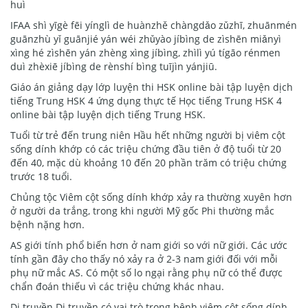
huì
IFAA shì yīgè fēi yínglì de huànzhě chàngdǎo zǔzhī, zhuānmén
guānzhù yǐ guānjié yán wéi zhǔyào jíbìng de zìshēn miǎnyì
xìng hé zìshēn yán zhèng xìng jíbìng, zhìlì yú tígāo rénmen
duì zhèxiē jíbìng de rènshí bìng tuījìn yánjiū.
Giáo án giảng dạy lớp luyện thi HSK online bài tập luyện dịch
tiếng Trung HSK 4 ứng dụng thực tế Học tiếng Trung HSK 4
online bài tập luyện dịch tiếng Trung HSK.
Tuổi từ trẻ đến trung niên Hầu hết những người bị viêm cột
sống dính khớp có các triệu chứng đầu tiên ở độ tuổi từ 20
đến 40, mặc dù khoảng 10 đến 20 phần trăm có triệu chứng
trước 18 tuổi.
Chủng tộc Viêm cột sống dính khớp xảy ra thường xuyên hơn
ở người da trắng, trong khi người Mỹ gốc Phi thường mắc
bệnh nặng hơn.
AS giới tính phổ biến hơn ở nam giới so với nữ giới. Các ước
tính gần đây cho thấy nó xảy ra ở 2-3 nam giới đối với mỗi
phụ nữ mắc AS. Có một số lo ngại rằng phụ nữ có thể được
chẩn đoán thiếu vì các triệu chứng khác nhau.
Di truyền Di truyền có vai trò trong bệnh viêm cột sống dính