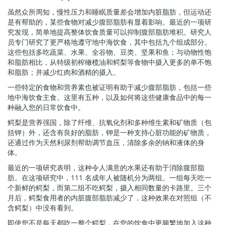
虽然众所周知，慢性压力和睡眠质量差会增加内脏脂肪，但运动还
是有帮助的，某些食物对减少腹部脂肪有显着影响。最近的一项研
究发现，简单地提高整体饮食质量可以抑制腹部脂肪堆积。研究人
员专门研究了更严格地遵守地中海饮食，其中包括九个组成部分。
这些包括多吃蔬菜、水果、全谷物、豆类、坚果和鱼；与动物性饱
和脂肪相比，从特级初榨橄榄油和鳄梨等食物中摄入更多的单不饱
和脂肪；并减少红肉和酒精的摄入。
一些特定的食物和营养素也被证明有助于减少腹部脂肪，包括一些
地中海饮食主食。这里有五种，以及如何将这些健康食品中的每一
种融入您的日常饮食中。
鳄梨是营养强国，除了纤维、抗氧化剂和多种维生素和矿物质（包
括钾）外，还含有良好的脂肪，钾是一种支持心脏功能的矿物质，
还通过作为天然利尿剂帮助调节血压，清除多余的钠和液体的身
体。
最近的一项研究表明，这种令人满意的水果还有助于消除腹部脂
肪。在这项研究中，111 名成年人被随机分为两组。一组每天吃一
个新鲜的鳄梨，而第二组不吃鳄梨，摄入相同数量的卡路里。三个
月后，鳄梨食用者的内脏腹部脂肪减少了，这种效果在对照组（不
含鳄梨）中没有看到。
即使您不是每天都吃一整个鳄梨，在您的饮食中更频繁地加入这种