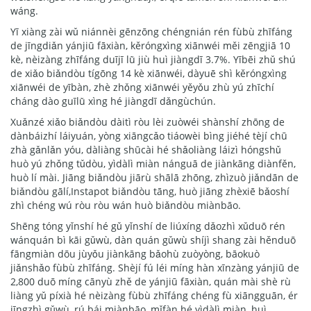
wáng.
Yī xiàng zài wǔ niánnèi gēnzōng chéngnián rén fùbù zhīfáng
de jīngdiǎn yánjiū fāxiàn, kěróngxìng xiānwéi měi zēngjiā 10
kè, nèizàng zhīfáng duījī lǜ jiù huì jiàngdī 3.7%. Yībēi zhǔ shú
de xiǎo biǎndòu tígōng 14 kè xiānwéi, dàyuē shì kěróngxìng
xiānwéi de yībàn, zhè zhǒng xiānwéi yěyǒu zhù yú zhīchí
cháng dào guīlǜ xìng hé jiàngdī dǎngùchún.
Xuǎnzé xiǎo biǎndòu dàitì ròu lèi zuòwéi shànshí zhōng de
dànbáizhí láiyuán, yòng xiāngcǎo tiáowèi bìng jiéhé tèjí chū
zhà gǎnlǎn yóu, dàliàng shūcài hé shǎoliàng láizì hóngshǔ
huò yú zhǒng tǔdòu, yìdàlì miàn nánguā de jiànkāng diànfěn,
huò lí mài. Jiāng biǎndòu jiārù shālā zhōng, zhìzuò jiǎndān de
biǎndòu gālí,Instapot biǎndòu tāng, huò jiāng zhèxiē bǎoshí
zhì chéng wú ròu ròu wán huò biǎndòu miànbāo.
Shēng tóng yǐnshí hé gǔ yǐnshí de liúxíng dǎozhì xǔduō rén
wánquán bì kāi gǔwù, dàn quán gǔwù shíjì shang zài hěnduō
fāngmiàn dōu jùyǒu jiànkāng bǎohù zuòyòng, bāokuò
jiǎnshǎo fùbù zhīfáng. Shèjí fú léi míng hàn xīnzàng yánjiū de
2,800 duō míng cānyù zhě de yánjiū fāxiàn, quán mài shè rù
liàng yǔ píxià hé nèizàng fùbù zhīfáng chéng fù xiāngguān, ér
jīngzhì gǔwù, rú bái miànbāo, mǐfàn hé yìdàlì miàn, huì