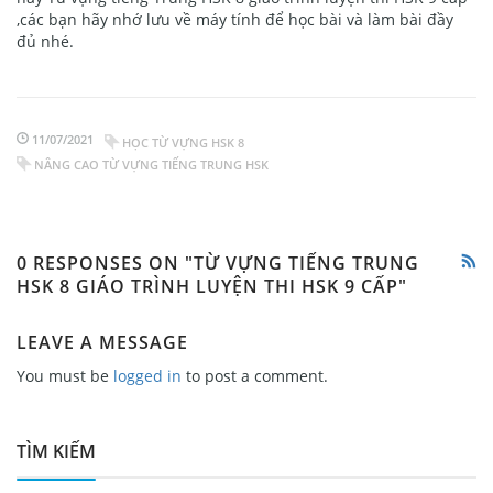
,các bạn hãy nhớ lưu về máy tính để học bài và làm bài đầy
đủ nhé.
11/07/2021
HỌC TỪ VỰNG HSK 8
NÂNG CAO TỪ VỰNG TIẾNG TRUNG HSK
0 RESPONSES ON "TỪ VỰNG TIẾNG TRUNG
HSK 8 GIÁO TRÌNH LUYỆN THI HSK 9 CẤP"
LEAVE A MESSAGE
You must be
logged in
to post a comment.
TÌM KIẾM