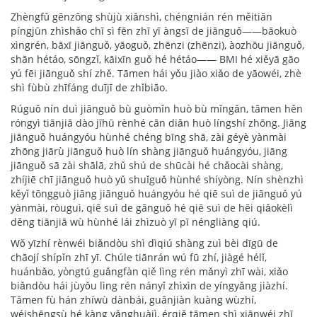
Zhèngfǔ gēnzōng shùjù xiǎnshì, chéngnián rén měitiān
píngjūn zhìshǎo chī sì fēn zhī yī àngsī de jiānguǒ——bāokuò
xìngrén, bāxī jiānguǒ, yāoguǒ, zhēnzi (zhēnzi), àozhōu jiānguǒ,
shān hétáo, sōngzǐ, kāixīn guǒ hé hétáo—— BMI hé xiěyā gāo
yú fēi jiānguǒ shí zhě. Tāmen hái yǒu jiào xiǎo de yāowéi, zhè
shì fùbù zhīfáng duījī de zhǐbiāo.
Rúguǒ nín duì jiānguǒ bù guòmǐn huò bù mǐngǎn, tāmen hěn
róngyì tiānjiā dào jīhū rènhé cān diǎn huò língshí zhōng. Jiāng
jiānguǒ huángyóu hùnhé chéng bīng shā, zài géyè yànmài
zhōng jiārù jiānguǒ huò lín shàng jiānguǒ huángyóu, jiāng
jiānguǒ sā zài shālā, zhǔ shú de shūcài hé chǎocài shàng,
zhíjiē chī jiānguǒ huò yǔ shuǐguǒ hùnhé shíyòng. Nín shènzhì
kěyǐ tōngguò jiāng jiānguǒ huángyóu hé qiē suì de jiānguǒ yú
yànmài, ròuguì, qiē suì de gānguǒ hé qiē suì de hēi qiǎokèlì
děng tiānjiā wù hùnhé lái zhìzuò yī pī néngliàng qiú.
Wǒ yīzhí rènwéi biǎndòu shì dìqiú shàng zuì bèi dīgū de
chāojí shípǐn zhī yī. Chúle tiānrán wú fū zhí, jiàgé hélǐ,
huánbǎo, yòngtú guǎngfàn qiě lìng rén mǎnyì zhī wài, xiǎo
biǎndòu hái jùyǒu lìng rén nányǐ zhìxìn de yíngyǎng jiàzhí.
Tāmen fù hán zhíwù dànbái, guānjiàn kuàng wùzhí,
wéishēngsù hé kàng yǎnghuàjì, érqiě tāmen shì xiānwéi zhī