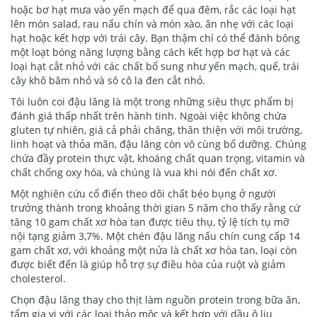
hoặc bơ hạt mưa vào yến mạch để qua đêm, rắc các loại hạt
lên món salad, rau nấu chín và món xào, ăn nhẹ với các loại
hạt hoặc kết hợp với trái cây. Bạn thậm chí có thể đánh bông
một loạt bóng năng lượng bằng cách kết hợp bơ hạt và các
loại hạt cắt nhỏ với các chất bổ sung như yến mạch, quế, trái
cây khô băm nhỏ và sô cô la đen cắt nhỏ.
Tôi luôn coi đậu lăng là một trong những siêu thực phẩm bị
đánh giá thấp nhất trên hành tinh. Ngoài việc không chứa
gluten tự nhiên, giá cả phải chăng, thân thiện với môi trường,
linh hoạt và thỏa mãn, đậu lăng còn vô cùng bổ dưỡng. Chúng
chứa đầy protein thực vật, khoáng chất quan trọng, vitamin và
chất chống oxy hóa, và chúng là vua khi nói đến chất xơ.
Một nghiên cứu cổ điển theo dõi chất béo bụng ở người
trưởng thành trong khoảng thời gian 5 năm cho thấy rằng cứ
tăng 10 gam chất xơ hòa tan được tiêu thụ, tỷ lệ tích tụ mỡ
nội tạng giảm 3,7%. Một chén đậu lăng nấu chín cung cấp 14
gam chất xơ, với khoảng một nửa là chất xơ hòa tan, loại còn
được biết đến là giúp hỗ trợ sự điều hòa của ruột và giảm
cholesterol.
Chọn đậu lăng thay cho thịt làm nguồn protein trong bữa ăn,
tẩm gia vị với các loại thảo mộc và kết hợp với dầu ô liu