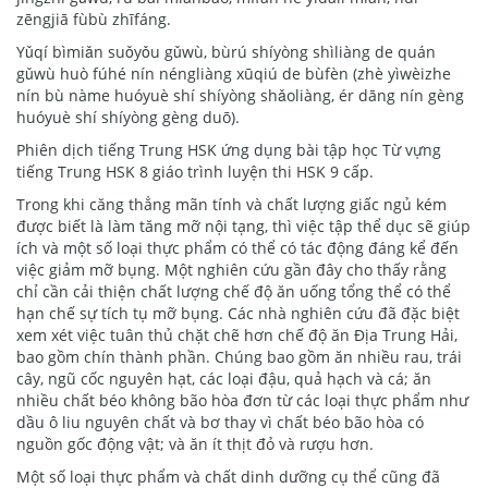
zēngjiā fùbù zhīfáng.
Yǔqí bìmiǎn suǒyǒu gǔwù, bùrú shíyòng shìliàng de quán
gǔwù huò fúhé nín néngliàng xūqiú de bùfèn (zhè yìwèizhe
nín bù nàme huóyuè shí shíyòng shǎoliàng, ér dāng nín gèng
huóyuè shí shíyòng gèng duō).
Phiên dịch tiếng Trung HSK ứng dụng bài tập học Từ vựng
tiếng Trung HSK 8 giáo trình luyện thi HSK 9 cấp.
Trong khi căng thẳng mãn tính và chất lượng giấc ngủ kém
được biết là làm tăng mỡ nội tạng, thì việc tập thể dục sẽ giúp
ích và một số loại thực phẩm có thể có tác động đáng kể đến
việc giảm mỡ bụng. Một nghiên cứu gần đây cho thấy rằng
chỉ cần cải thiện chất lượng chế độ ăn uống tổng thể có thể
hạn chế sự tích tụ mỡ bụng. Các nhà nghiên cứu đã đặc biệt
xem xét việc tuân thủ chặt chẽ hơn chế độ ăn Địa Trung Hải,
bao gồm chín thành phần. Chúng bao gồm ăn nhiều rau, trái
cây, ngũ cốc nguyên hạt, các loại đậu, quả hạch và cá; ăn
nhiều chất béo không bão hòa đơn từ các loại thực phẩm như
dầu ô liu nguyên chất và bơ thay vì chất béo bão hòa có
nguồn gốc động vật; và ăn ít thịt đỏ và rượu hơn.
Một số loại thực phẩm và chất dinh dưỡng cụ thể cũng đã