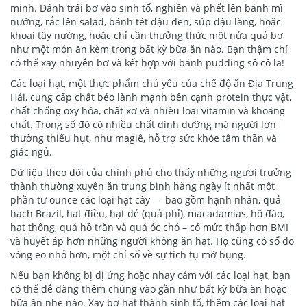
minh. Đánh trái bơ vào sinh tố, nghiền và phết lên bánh mì
nướng, rắc lên salad, bánh tét đậu đen, súp đậu lăng, hoặc
khoai tây nướng, hoặc chỉ cần thưởng thức một nửa quả bơ
như một món ăn kèm trong bất kỳ bữa ăn nào. Bạn thậm chí
có thể xay nhuyễn bơ và kết hợp với bánh pudding sô cô la!
Các loại hạt, một thực phẩm chủ yếu của chế độ ăn Địa Trung
Hải, cung cấp chất béo lành mạnh bên cạnh protein thực vật,
chất chống oxy hóa, chất xơ và nhiều loại vitamin và khoáng
chất. Trong số đó có nhiều chất dinh dưỡng mà người lớn
thường thiếu hụt, như magiê, hỗ trợ sức khỏe tâm thần và
giấc ngủ.
Dữ liệu theo dõi của chính phủ cho thấy những người trưởng
thành thường xuyên ăn trung bình hàng ngày ít nhất một
phần tư ounce các loại hạt cây — bao gồm hạnh nhân, quả
hạch Brazil, hạt điều, hạt dẻ (quả phỉ), macadamias, hồ đào,
hạt thông, quả hồ trăn và quả óc chó – có mức thấp hơn BMI
và huyết áp hơn những người không ăn hạt. Họ cũng có số đo
vòng eo nhỏ hơn, một chỉ số về sự tích tụ mỡ bụng.
Nếu bạn không bị dị ứng hoặc nhạy cảm với các loại hạt, bạn
có thể dễ dàng thêm chúng vào gần như bất kỳ bữa ăn hoặc
bữa ăn nhẹ nào. Xay bơ hạt thành sinh tố, thêm các loại hạt