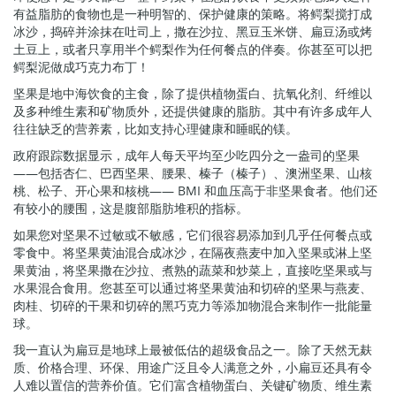
有益脂肪的食物也是一种明智的、保护健康的策略。将鳄梨搅打成
冰沙，捣碎并涂抹在吐司上，撒在沙拉、黑豆玉米饼、扁豆汤或烤
土豆上，或者只享用半个鳄梨作为任何餐点的伴奏。你甚至可以把
鳄梨泥做成巧克力布丁！
坚果是地中海饮食的主食，除了提供植物蛋白、抗氧化剂、纤维以
及多种维生素和矿物质外，还提供健康的脂肪。其中有许多成年人
往往缺乏的营养素，比如支持心理健康和睡眠的镁。
政府跟踪数据显示，成年人每天平均至少吃四分之一盎司的坚果
——包括杏仁、巴西坚果、腰果、榛子（榛子）、澳洲坚果、山核
桃、松子、开心果和核桃—— BMI 和血压高于非坚果食者。他们还
有较小的腰围，这是腹部脂肪堆积的指标。
如果您对坚果不过敏或不敏感，它们很容易添加到几乎任何餐点或
零食中。将坚果黄油混合成冰沙，在隔夜燕麦中加入坚果或淋上坚
果黄油，将坚果撒在沙拉、煮熟的蔬菜和炒菜上，直接吃坚果或与
水果混合食用。您甚至可以通过将坚果黄油和切碎的坚果与燕麦、
肉桂、切碎的干果和切碎的黑巧克力等添加物混合来制作一批能量
球。
我一直认为扁豆是地球上最被低估的超级食品之一。除了天然无麸
质、价格合理、环保、用途广泛且令人满意之外，小扁豆还具有令
人难以置信的营养价值。它们富含植物蛋白、关键矿物质、维生素