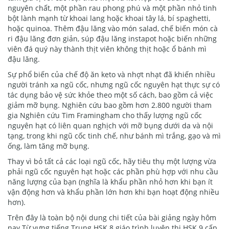
nguyên chất, một phần rau phong phú và một phần nhỏ tinh
bột lành mạnh từ khoai lang hoặc khoai tây lá, bí spaghetti,
hoặc quinoa. Thêm đậu lăng vào món salad, chế biến món cà
ri đậu lăng đơn giản, súp đậu lăng instapot hoặc biến những
viên đá quý này thành thịt viên không thịt hoặc ổ bánh mì
đậu lăng.
Sự phổ biến của chế độ ăn keto và nhợt nhạt đã khiến nhiều
người tránh xa ngũ cốc, nhưng ngũ cốc nguyên hạt thực sự có
tác dụng bảo vệ sức khỏe theo một số cách, bao gồm cả việc
giảm mỡ bụng. Nghiên cứu bao gồm hơn 2.800 người tham
gia Nghiên cứu Tim Framingham cho thấy lượng ngũ cốc
nguyên hạt có liên quan nghịch với mỡ bụng dưới da và nội
tạng, trong khi ngũ cốc tinh chế, như bánh mì trắng, gạo và mì
ống, làm tăng mỡ bụng.
Thay vì bỏ tất cả các loại ngũ cốc, hãy tiêu thụ một lượng vừa
phải ngũ cốc nguyên hạt hoặc các phần phù hợp với nhu cầu
năng lượng của bạn (nghĩa là khẩu phần nhỏ hơn khi bạn ít
vận động hơn và khẩu phần lớn hơn khi bạn hoạt động nhiều
hơn).
Trên đây là toàn bộ nội dung chi tiết của bài giảng ngày hôm
nay Từ vựng tiếng Trung HSK 8 giáo trình luyện thi HSK 9 cấp