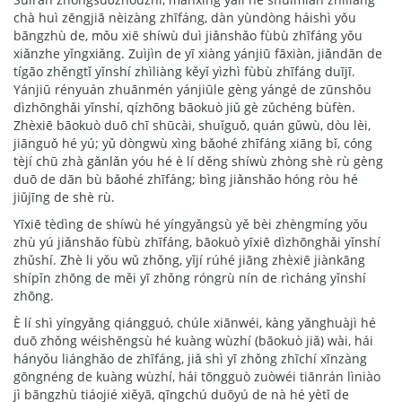
chà huì zēngjiā nèizàng zhīfáng, dàn yùndòng háishì yǒu
bāngzhù de, mǒu xiē shíwù duì jiǎnshǎo fùbù zhīfáng yǒu
xiǎnzhe yǐngxiǎng. Zuìjìn de yī xiàng yánjiū fāxiàn, jiǎndān de
tígāo zhěngtǐ yǐnshí zhìliàng kěyǐ yìzhì fùbù zhīfáng duījī.
Yánjiū rényuán zhuānmén yánjiūle gèng yángé de zūnshǒu
dìzhōnghǎi yǐnshí, qízhōng bāokuò jiǔ gè zǔchéng bùfèn.
Zhèxiē bāokuò duō chī shūcài, shuǐguǒ, quán gǔwù, dòu lèi,
jiānguǒ hé yú; yǔ dòngwù xìng bǎohé zhīfáng xiāng bǐ, cóng
tèjí chū zhà gǎnlǎn yóu hé è lí děng shíwù zhòng shè rù gèng
duō de dān bù bǎohé zhīfáng; bìng jiǎnshǎo hóng ròu hé
jiǔjīng de shè rù.
Yīxiē tèdìng de shíwù hé yíngyǎngsù yě bèi zhèngmíng yǒu
zhù yú jiǎnshǎo fùbù zhīfáng, bāokuò yīxiē dìzhōnghǎi yǐnshí
zhǔshí. Zhè li yǒu wǔ zhǒng, yǐjí rúhé jiāng zhèxiē jiànkāng
shípǐn zhōng de měi yī zhǒng róngrù nín de rìcháng yǐnshí
zhōng.
È lí shì yíngyǎng qiángguó, chúle xiānwéi, kàng yǎnghuàjì hé
duō zhǒng wéishēngsù hé kuàng wùzhí (bāokuò jiǎ) wài, hái
hányǒu liánghǎo de zhīfáng, jiǎ shì yī zhǒng zhīchí xīnzàng
gōngnéng de kuàng wùzhí, hái tōngguò zuòwéi tiānrán lìniào
jì bāngzhù tiáojié xiěyā, qīngchú duōyú de nà hé yètǐ de