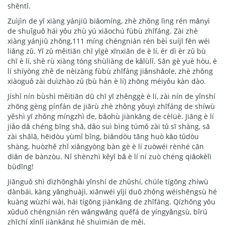
shēntǐ.
Zuìjìn de yī xiàng yánjiū biǎomíng, zhè zhǒng lìng rén mǎnyì
de shuǐguǒ hái yǒu zhù yú xiāochú fùbù zhīfáng. Zài zhè
xiàng yánjiū zhōng,111 míng chéngnián rén bèi suíjī fēn wéi
liǎng zǔ. Yī zǔ měitiān chī yīgè xīnxiān de è lí, ér dì èr zǔ bù
chī è lí, shè rù xiàng tóng shùliàng de kǎlùlǐ. Sān gè yuè hòu, è
lí shíyòng zhě de nèizàng fùbù zhīfáng jiǎnshǎole, zhè zhǒng
xiàoguǒ zài duìzhào zǔ (bù hán è lí) zhōng méiyǒu kàn dào.
Jíshǐ nín bùshì měitiān dū chī yī zhěnggè è lí, zài nín de yǐnshí
zhōng gèng pínfán de jiārù zhè zhǒng yǒuyì zhīfáng de shíwù
yěshì yī zhǒng míngzhì de, bǎohù jiànkāng de cèlüè. Jiāng è lí
jiǎo dǎ chéng bīng shā, dǎo suì bìng túmǒ zài tǔ sī shàng, sā
zài shālā, hēidòu yùmǐ bǐng, biǎndòu tāng huò kǎo tǔdòu
shàng, huòzhě zhǐ xiǎngyòng bàn gè è lí zuòwéi rènhé cān
diǎn de bànzòu. Nǐ shènzhì kěyǐ bǎ è lí ní zuò chéng qiǎokèlì
bùdīng!
Jiānguǒ shì dìzhōnghǎi yǐnshí de zhǔshí, chúle tígōng zhíwù
dànbái, kàng yǎnghuàjì, xiānwéi yǐjí duō zhǒng wéishēngsù hé
kuàng wùzhí wài, hái tígōng jiànkāng de zhīfáng. Qízhōng yǒu
xǔduō chéngnián rén wǎngwǎng quēfá de yíngyǎngsù, bǐrú
zhīchí xīnlǐ jiànkāng hé shuìmián de měi.