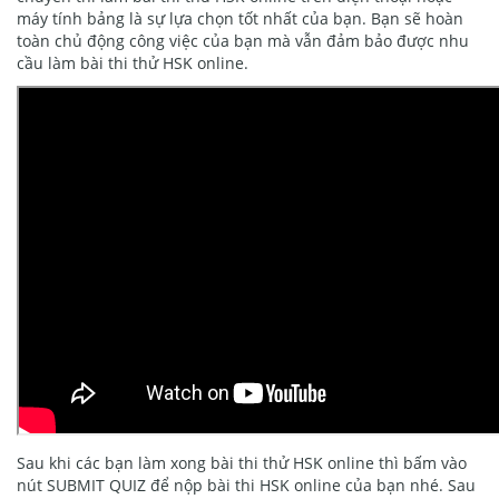
máy tính bảng là sự lựa chọn tốt nhất của bạn. Bạn sẽ hoàn
toàn chủ động công việc của bạn mà vẫn đảm bảo được nhu
cầu làm bài thi thử HSK online.
Sau khi các bạn làm xong bài thi thử HSK online thì bấm vào
nút SUBMIT QUIZ để nộp bài thi HSK online của bạn nhé. Sau