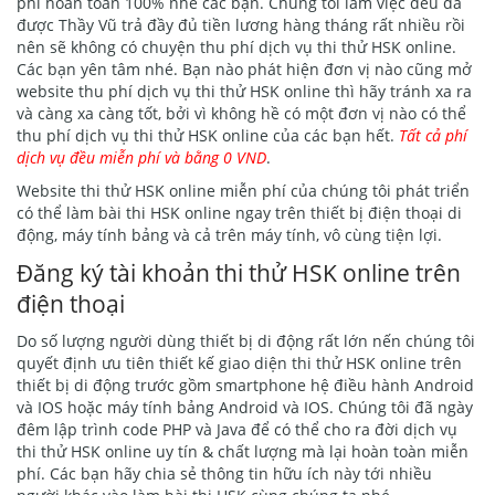
phí hoàn toàn 100% nhé các bạn. Chúng tôi làm việc đều đã
được Thầy Vũ trả đầy đủ tiền lương hàng tháng rất nhiều rồi
nên sẽ không có chuyện thu phí dịch vụ thi thử HSK online.
Các bạn yên tâm nhé. Bạn nào phát hiện đơn vị nào cũng mở
website thu phí dịch vụ thi thử HSK online thì hãy tránh xa ra
và càng xa càng tốt, bởi vì không hề có một đơn vị nào có thể
thu phí dịch vụ thi thử HSK online của các bạn hết.
Tất cả phí
dịch vụ đều miễn phí và bằng 0 VND
.
Website thi thử HSK online miễn phí của chúng tôi phát triển
có thể làm bài thi HSK online ngay trên thiết bị điện thoại di
động, máy tính bảng và cả trên máy tính, vô cùng tiện lợi.
Đăng ký tài khoản thi thử HSK online trên
điện thoại
Do số lượng người dùng thiết bị di động rất lớn nến chúng tôi
quyết định ưu tiên thiết kế giao diện thi thử HSK online trên
thiết bị di động trước gồm smartphone hệ điều hành Android
và IOS hoặc máy tính bảng Android và IOS. Chúng tôi đã ngày
đêm lập trình code PHP và Java để có thể cho ra đời dịch vụ
thi thử HSK online uy tín & chất lượng mà lại hoàn toàn miễn
phí. Các bạn hãy chia sẻ thông tin hữu ích này tới nhiều