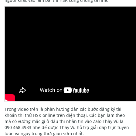
người khác vào làm bài thi HSK cùng chúng ta nhé.
Trong video trên là phần hướng dẫn các bước đăng ký tài
khoản thi thử HSK online trên điện thoại. Các bạn làm theo
mà có vướng mắc gì ở đâu thì nhắn tin vào Zalo Thầy Vũ là
090 468 4983 nhé để được Thầy Vũ hỗ trợ giải đáp trực tuyến
luôn và ngay trong thời gian sớm nhất.