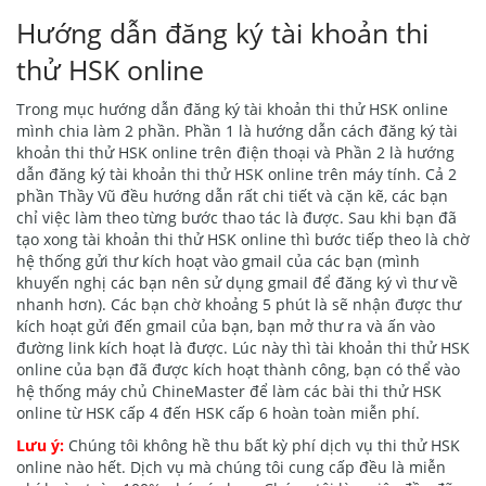
Hướng dẫn đăng ký tài khoản thi
thử HSK online
Trong mục hướng dẫn đăng ký tài khoản thi thử HSK online
mình chia làm 2 phần. Phần 1 là hướng dẫn cách đăng ký tài
khoản thi thử HSK online trên điện thoại và Phần 2 là hướng
dẫn đăng ký tài khoản thi thử HSK online trên máy tính. Cả 2
phần Thầy Vũ đều hướng dẫn rất chi tiết và cặn kẽ, các bạn
chỉ việc làm theo từng bước thao tác là được. Sau khi bạn đã
tạo xong tài khoản thi thử HSK online thì bước tiếp theo là chờ
hệ thống gửi thư kích hoạt vào gmail của các bạn (mình
khuyến nghị các bạn nên sử dụng gmail để đăng ký vì thư về
nhanh hơn). Các bạn chờ khoảng 5 phút là sẽ nhận được thư
kích hoạt gửi đến gmail của bạn, bạn mở thư ra và ấn vào
đường link kích hoạt là được. Lúc này thì tài khoản thi thử HSK
online của bạn đã được kích hoạt thành công, bạn có thể vào
hệ thống máy chủ ChineMaster để làm các bài thi thử HSK
online từ HSK cấp 4 đến HSK cấp 6 hoàn toàn miễn phí.
Lưu ý:
Chúng tôi không hề thu bất kỳ phí dịch vụ thi thử HSK
online nào hết. Dịch vụ mà chúng tôi cung cấp đều là miễn