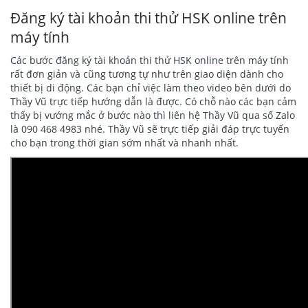
Đăng ký tài khoản thi thử HSK online trên
máy tính
Các bước đăng ký tài khoản thi thử HSK online trên máy tính
rất đơn giản và cũng tương tự như trên giao diện dành cho
thiết bị di động. Các bạn chỉ việc làm theo video bên dưới do
Thầy Vũ trực tiếp hướng dẫn là được. Có chỗ nào các bạn cảm
thấy bị vướng mắc ở bước nào thì liên hệ Thầy Vũ qua số Zalo
là 090 468 4983 nhé. Thầy Vũ sẽ trực tiếp giải đáp trực tuyến
cho bạn trong thời gian sớm nhất và nhanh nhất.