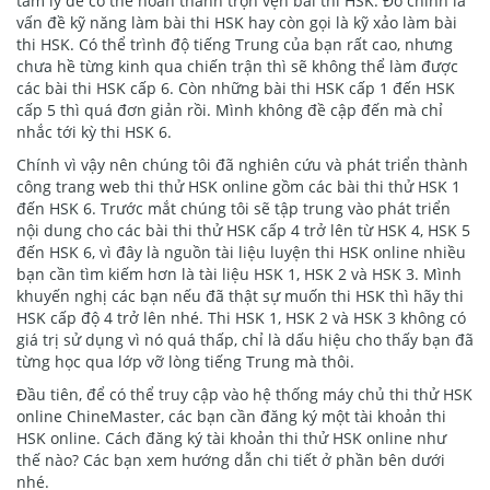
tâm lý để có thể hoàn thành trọn vẹn bài thi HSK. Đó chính là
vấn đề kỹ năng làm bài thi HSK hay còn gọi là kỹ xảo làm bài
thi HSK. Có thể trình độ tiếng Trung của bạn rất cao, nhưng
chưa hề từng kinh qua chiến trận thì sẽ không thể làm được
các bài thi HSK cấp 6. Còn những bài thi HSK cấp 1 đến HSK
cấp 5 thì quá đơn giản rồi. Mình không đề cập đến mà chỉ
nhắc tới kỳ thi HSK 6.
Chính vì vậy nên chúng tôi đã nghiên cứu và phát triển thành
công trang web thi thử HSK online gồm các bài thi thử HSK 1
đến HSK 6. Trước mắt chúng tôi sẽ tập trung vào phát triển
nội dung cho các bài thi thử HSK cấp 4 trở lên từ HSK 4, HSK 5
đến HSK 6, vì đây là nguồn tài liệu luyện thi HSK online nhiều
bạn cần tìm kiếm hơn là tài liệu HSK 1, HSK 2 và HSK 3. Mình
khuyến nghị các bạn nếu đã thật sự muốn thi HSK thì hãy thi
HSK cấp độ 4 trở lên nhé. Thi HSK 1, HSK 2 và HSK 3 không có
giá trị sử dụng vì nó quá thấp, chỉ là dấu hiệu cho thấy bạn đã
từng học qua lớp vỡ lòng tiếng Trung mà thôi.
Đầu tiên, để có thể truy cập vào hệ thống máy chủ thi thử HSK
online ChineMaster, các bạn cần đăng ký một tài khoản thi
HSK online. Cách đăng ký tài khoản thi thử HSK online như
thế nào? Các bạn xem hướng dẫn chi tiết ở phần bên dưới
nhé.