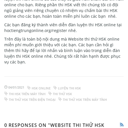
online cho bạn. Riêng phần thi HSK viết thì chúng tôi có đội
ngũ giảng viên riêng chuyên có nhiệm vụ chấm bài thi HSK
online cho các bạn, hoàn toàn miễn phí luôn các bạn nhé.
Các bạn đăng ký thành viên diễn đàn luyện thi HSK online tại
hoctiengtrungonline.org/register nhé.
Trên đây là toàn bộ nội dung mà Website thi thử HSK online
miễn phí muốn giới thiệu với các bạn. Các bạn cần hỏi gì
thêm thì hãy để lại lời nhắn và bình luận vào trong diễn đàn
luyện thi HSK online nhé. Chúng tôi rất hân hạnh được phục
vụ các bạn.
04/01/2021
HSK ONLINE
LUYỆN THI HSK
THI HSK TRÊN MÁY TÍNH
THI THỬ HSK
THI THỬ HSK TRÊN ĐIỆN THOẠI
THI THỬ HSK TRÊN MÁY TÍNH
0 RESPONSES ON "WEBSITE THI THỬ HSK