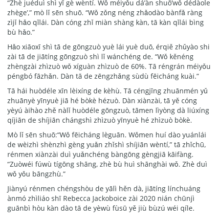
“Zhè juéduì shì yī gè wèntí. Wǒ méiyǒu dá’àn shuō’wǒ dédàole
zhège’,” mò lǐ sēn shuō. “Wǒ zǒng néng zhǎodào bànfǎ ràng
zìjǐ hǎo qǐlái. Dàn cóng zhǐ miàn shàng kàn, tā kàn qǐlái bìng
bù hǎo.”
Hǎo xiāoxī shì tā de gōngzuò yuè lái yuè duō, érqiě zhǔyào shi
zài tā de jiātíng gōngzuò shì lǐ wánchéng de. “Wǒ kěnéng
zhèngzài zhìzuò wǒ xíguàn zhìzuò de 60%. Tā réngrán méiyǒu
péngbó fāzhǎn. Dàn tā de zēngzhǎng sùdù fēicháng kuài.”
Tā hái huòdéle xīn lèixíng de kèhù. Tā céngjīng zhuānmén yǔ
zhuānyè yīnyuè jiā hé bòkè hézuò. Dàn xiànzài, tā yě cóng
yèyú àihào zhě nàlǐ huòdéle gōngzuò, tāmen lìyòng dà liúxíng
qíjiān de shíjiān chángshì zhìzuò yīnyuè hé zhìzuò bòkè.
Mò lǐ sēn shuō:“Wǒ fēicháng lèguān. Wǒmen huí dào yuánlái
de wèizhì shènzhì gèng yuǎn zhǐshì shíjiān wèntí,” tā zhǐchū,
rénmen xiànzài duì yuǎnchéng bàngōng gèngjiā kāifàng.
“Zuòwéi fúwù tígōng shāng, zhè bù huì shānghài wǒ. Zhè duì
wǒ yǒu bāngzhù.”
Jiànyú rénmen chéngshòu de yālì hěn dà, jiātíng línchuáng
ànmó zhìliáo shī Rebecca Jackoboice zài 2020 nián chūnjì
guānbì hòu kàn dào tā de yèwù fùsū yě jiù bùzú wéi qíle.