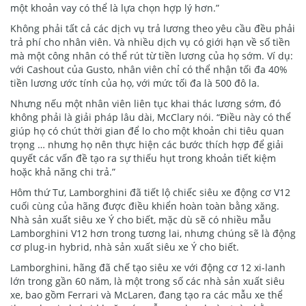
một khoản vay có thể là lựa chọn hợp lý hơn.”
Không phải tất cả các dịch vụ trả lương theo yêu cầu đều phải
trả phí cho nhân viên. Và nhiều dịch vụ có giới hạn về số tiền
mà một công nhân có thể rút từ tiền lương của họ sớm. Ví dụ:
với Cashout của Gusto, nhân viên chỉ có thể nhận tối đa 40%
tiền lương ước tính của họ, với mức tối đa là 500 đô la.
Nhưng nếu một nhân viên liên tục khai thác lương sớm, đó
không phải là giải pháp lâu dài, McClary nói. “Điều này có thể
giúp họ có chút thời gian để lo cho một khoản chi tiêu quan
trọng … nhưng họ nên thực hiện các bước thích hợp để giải
quyết các vấn đề tạo ra sự thiếu hụt trong khoản tiết kiệm
hoặc khả năng chi trả.”
Hôm thứ Tư, Lamborghini đã tiết lộ chiếc siêu xe động cơ V12
cuối cùng của hãng được điều khiển hoàn toàn bằng xăng.
Nhà sản xuất siêu xe Ý cho biết, mặc dù sẽ có nhiều mẫu
Lamborghini V12 hơn trong tương lai, nhưng chúng sẽ là động
cơ plug-in hybrid, nhà sản xuất siêu xe Ý cho biết.
Lamborghini, hãng đã chế tạo siêu xe với động cơ 12 xi-lanh
lớn trong gần 60 năm, là một trong số các nhà sản xuất siêu
xe, bao gồm Ferrari và McLaren, đang tạo ra các mẫu xe thể