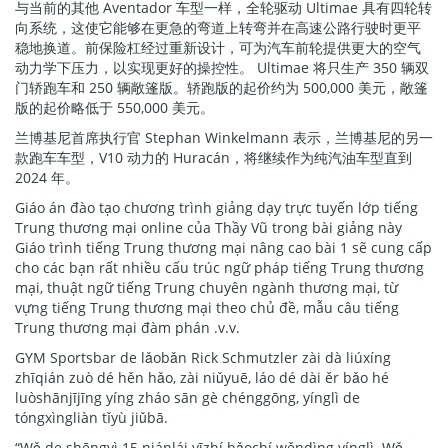
与当前的其他 Aventador 车型一样，全轮驱动 Ultimae 具有四轮转
向系统，这使它能够在更急的弯道上转弯并在高速公路行驶时更平
稳地换道。前保险杠经过重新设计，可为汽车前轮提供更大的空气
动力学下压力，以实现更好的操控性。 Ultimae 将只生产 350 辆双
门轿跑车和 250 辆敞篷版。轿跑版的起价约为 500,000 美元，敞篷
版的起价略低于 550,000 美元。
兰博基尼首席执行官 Stephan Winkelmann 表示，兰博基尼的另一
款跑车车型，V10 动力的 Huracán，将继续作为纯汽油车型直到
2024 年。
Giáo án đào tạo chương trình giảng dạy trực tuyến lớp tiếng
Trung thương mại online của Thầy Vũ trong bài giảng này
Giáo trình tiếng Trung thương mại nâng cao bài 1 sẽ cung cấp
cho các bạn rất nhiều cấu trúc ngữ pháp tiếng Trung thương
mại, thuật ngữ tiếng Trung chuyên ngành thương mại, từ
vựng tiếng Trung thương mại theo chủ đề, mẫu câu tiếng
Trung thương mại đàm phán .v.v.
GYM Sportsbar de lǎobǎn Rick Schmutzler zài dà liúxíng
zhīqián zuò dé hěn hǎo, zài niǔyuē, láo dé dài ěr bǎo hé
luòshānjījīng yíng zháo sān gè chénggōng, yínglì de
tóngxìngliàn tǐyù jiǔbā.
“Wǒ de shēngyì 15 niánlái yīzhí bǎochí wěndìng yínglì. Wǒ