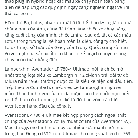
thao plug-in hybrid hoặc các mẫu xe chạy hoàn toàn bằng
điện để đáp ứng các quy định ngày càng nghiêm ngặt về khí
thải carbon. .
Hôm thứ Ba, Lotus, nhà sản xuất ô tô thể thao kỳ lạ giá cả phải
chăng hơn của Anh, cũng đã trình làng chiếc xe chạy bằng
xăng cuối cùng của mình, chiếc Emira. Sau đó, tất cả các mẫu
Lotus trong tương lai sẽ hoàn toàn là điện, công ty cho biết.
Lotus thuộc sở hữu của Geely của Trung Quốc, cũng sở hữu
Volvo, một nhà sản xuất ô tô khác có kế hoạch chuyển sang
chạy hoàn toàn bằng điện.
Lamborghini Aventador LP 780-4 Ultimae mới là chiếc mới
nhất trong loạt siêu xe Lamborghini 12 xi-lanh trải dài từ đời
Miura năm 1966, thường được coi là siêu xe hiện đại đầu tiên.
Tiếp theo là Countach, chiếc siêu xe Lamborghini nguyên
mẫu. Thân hình nêm của nó đã được sao chép bởi mọi chiếc
xe thể thao của Lamborghini kể từ đó, bao gồm cả chiếc
Aventador hàng đầu của công ty.
Aventador LP 780-4 Ultimae kết hợp phong cách ngoại thất
chung của Aventador S với kỹ thuật cơ khí của Aventador SVJ.
Mặc dù vậy, mô hình mới này có nhiều sức mạnh hơn một
trong hai. Động cơ V12 của Ultimae cho công suất lên tới 769