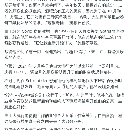
新开放期间，仅两个月就关闭了。去年秋天，根据该市的规定，点
酒的顾客也必须点菜。酒吧没有正式的厨房，因此为了在 10 月和
11 月营业，它开始提供三种菜单项目——热狗、大型棒球场椒盐卷
饼或融化奶酪的薯条。 “这很奇怪，”施穆茨勒说。
由于纽约 Covid 病例激增，他不得不在冬天再次关闭 Gotham 的位
置。就在他即将在今年春天重新开放时，他在该地点的第二笔 PPP
贷款获得通过。 “它让我重新开始呼吸，”施穆茨勒说。
尽管他经历了这一切，但他指出，“我们幸存了下来，并且持谨慎乐
观的态度。”
他预计 2021 年 6 月将是他自大流行之前以来的第一个盈利月份。
庆祝 LGBTQ+ 骄傲月的顾客帮助提升了他的财务状况和精神。
不过，现在 Schmutzler 想知道他的纽约酒吧作为下班后的欢乐时
光酒吧蓬勃发展，随着每周五天通勤的人减少，他的表现会如何。
“没有人确定中城会是什么样子，”他说。与此同时，他补充说，随着
业余体育联盟的重新启动和纽约人下班后渴望离开他们的公寓，生
意正在好转。
由于大流行迫使他工作的亚特兰大音乐工作室关闭，自由音频工程
师斯蒂芬莫里森一夜之间失去了大部分业务。
莫里森立即申请了他可以获得的任何形式的经济援助，最终从 SBA