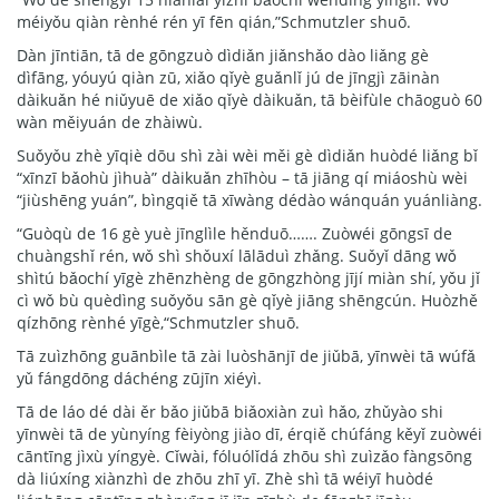
méiyǒu qiàn rènhé rén yī fēn qián,”Schmutzler shuō.
Dàn jīntiān, tā de gōngzuò dìdiǎn jiǎnshǎo dào liǎng gè
dìfāng, yóuyú qiàn zū, xiǎo qǐyè guǎnlǐ jú de jīngjì zāinàn
dàikuǎn hé niǔyuē de xiǎo qǐyè dàikuǎn, tā bèifùle chāoguò 60
wàn měiyuán de zhàiwù.
Suǒyǒu zhè yīqiè dōu shì zài wèi měi gè dìdiǎn huòdé liǎng bǐ
“xīnzī bǎohù jìhuà” dàikuǎn zhīhòu – tā jiāng qí miáoshù wèi
“jiùshēng yuán”, bìngqiě tā xīwàng dédào wánquán yuánliàng.
“Guòqù de 16 gè yuè jīnglìle hěnduō……. Zuòwéi gōngsī de
chuàngshǐ rén, wǒ shì shǒuxí lālāduì zhǎng. Suǒyǐ dāng wǒ
shìtú bǎochí yīgè zhēnzhèng de gōngzhòng jījí miàn shí, yǒu jǐ
cì wǒ bù quèdìng suǒyǒu sān gè qǐyè jiāng shēngcún. Huòzhě
qízhōng rènhé yīgè,“Schmutzler shuō.
Tā zuìzhōng guānbìle tā zài luòshānjī de jiǔbā, yīnwèi tā wúfǎ
yǔ fángdōng dáchéng zūjīn xiéyì.
Tā de láo dé dài ěr bǎo jiǔbā biǎoxiàn zuì hǎo, zhǔyào shi
yīnwèi tā de yùnyíng fèiyòng jiào dī, érqiě chúfáng kěyǐ zuòwéi
cāntīng jìxù yíngyè. Cǐwài, fóluólǐdá zhōu shì zuìzǎo fàngsōng
dà liúxíng xiànzhì de zhōu zhī yī. Zhè shì tā wéiyī huòdé