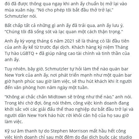
đó đã được thông qua ngay khi anh ấy chuẩn bị mở lại vào
mùa xuân này. “Nó cho phép tôi bắt đầu thở trở lại,”
Schmutzler nói.
Bất chấp tất cả những gì anh ấy đã trải qua, anh ấy lưu ý,
“Chúng tôi đã sống sót và lạc quan một cách thận trọng.”
Anh ấy kỳ vọng tháng 6 năm 2021 sẽ là tháng có lãi đầu tiên
của anh ấy kể từ trước đại dịch. Khách hàng kỷ niệm Tháng
Tự hào LGBTQ + đã giúp nâng cao tài chính và tinh thần của
anh ấy.
Tuy nhiên, bây giờ, Schmutzler tự hỏi làm thế nào quán bar
New York của anh ấy, nơi phát triển mạnh như một quán bar
giờ hạnh phúc sau giờ làm việc, sẽ thu hút khách khi ít người
đến văn phòng hơn năm ngày một tuần.
“Không ai chắc chắn Midtown sẽ trông như thế nào,” anh nói.
Trong khi chờ đợi, ông nói thêm, công việc kinh doanh đang
khởi sắc với các giải đấu thể thao nghiệp dư bắt đầu trở lại và
người dân New York háo hức rời khỏi căn hộ của họ sau giờ
làm việc.
Kỹ sư âm thanh tự do Stephen Morrison mất hầu hết công
việc kinh doanh chỉ sau một đêm do đại dịch buộc các studio