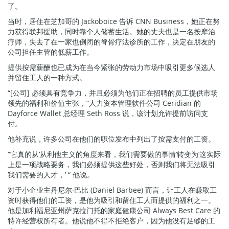
了。
当时，居住在芝加哥的 Jackoboice 告诉 CNN Business，她正在努
力获得联邦援助，同时靠个人储蓄生活。她的丈夫也是一名按摩治
疗师，失去了在一家也倒闭的脊骨疗法诊所的工作，决定在朋友的
公司担任主管的低薪工作。
提供按需薪酬也已成为在当今紧张的劳动力市场中吸引更多候选人
并留住工人的一种方式。
“[公司] 必须具有竞争力，并且必须为他们正在招聘的员工提供市场
领先的福利和价值主张，”人力资本管理软件公司 Ceridian 的
Dayforce Wallet 总经理 Seth Ross 说，该计划允许提前访问支
付。
他补充说，许多公司在他们的职位发布中列出了按需支付的工资。
“它真的从‘从利他主义的角度来看，我们需要做的事情’转变为‘这实际
上是一项战略要务，我们必须提供这些好处，否则我们将无法吸引
我们需要的人才，’ “ 他说。
对于小企业主丹尼尔·巴比 (Daniel Barbee) 而言，让工人在赚取工
资时获得他们的工资，是他为吸引和留住工人而提供的福利之一。
他是加利福尼亚州萨克拉门托的家庭健康公司 Always Best Care 的
特许经营权所有者。他说他不得不拒绝客户，因为他没有足够的工