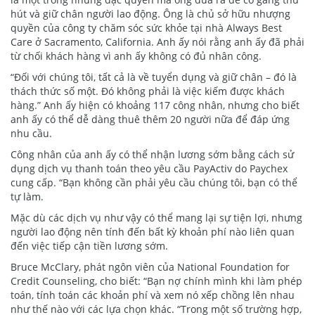
hút và giữ chân người lao động. Ông là chủ sở hữu nhượng
quyền của công ty chăm sóc sức khỏe tại nhà Always Best
Care ở Sacramento, California. Anh ấy nói rằng anh ấy đã phải
từ chối khách hàng vì anh ấy không có đủ nhân công.
“Đối với chúng tôi, tất cả là về tuyển dụng và giữ chân – đó là
thách thức số một. Đó không phải là việc kiếm được khách
hàng.” Anh ấy hiện có khoảng 117 công nhân, nhưng cho biết
anh ấy có thể dễ dàng thuê thêm 20 người nữa để đáp ứng
nhu cầu.
Công nhân của anh ấy có thể nhận lương sớm bằng cách sử
dụng dịch vụ thanh toán theo yêu cầu PayActiv do Paychex
cung cấp. “Bạn không cần phải yêu cầu chúng tôi, bạn có thể
tự làm.
Mặc dù các dịch vụ như vậy có thể mang lại sự tiện lợi, nhưng
người lao động nên tính đến bất kỳ khoản phí nào liên quan
đến việc tiếp cận tiền lương sớm.
Bruce McClary, phát ngôn viên của National Foundation for
Credit Counseling, cho biết: “Bạn nợ chính mình khi làm phép
toán, tính toán các khoản phí và xem nó xếp chồng lên nhau
như thế nào với các lựa chọn khác. “Trong một số trường hợp,