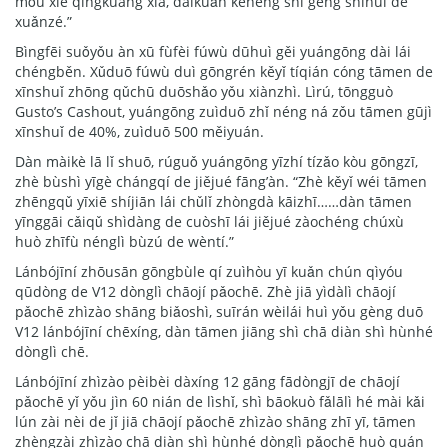
mǒu xiē qíngkuàng xià, dàikuǎn kěnéng shì gèng shíhuì de
xuǎnzé.”
Bìngfēi suǒyǒu àn xū fùfèi fúwù dūhuì gěi yuángōng dài lái
chéngběn. Xǔduō fúwù duì gōngrén kěyǐ tíqián cóng tāmen de
xīnshuǐ zhōng qǔchū duōshǎo yǒu xiànzhì. Lìrú, tōngguò
Gusto’s Cashout, yuángōng zuìduō zhǐ néng ná zǒu tāmen gūjì
xīnshuǐ de 40%, zuìduō 500 měiyuán.
Dàn màikè lā lǐ shuō, rúguǒ yuángōng yīzhí tízǎo kòu gōngzī,
zhè bùshì yīgè chángqí de jiějué fāng’àn. “Zhè kěyǐ wéi tāmen
zhēngqǔ yīxiē shíjiān lái chǔlǐ zhòngdà kāizhī……dàn tāmen
yīnggāi cǎiqǔ shìdàng de cuòshī lái jiějué zàochéng chúxù
huò zhīfù nénglì bùzú de wèntí.”
Lánbójīní zhōusān gōngbùle qí zuìhòu yī kuǎn chún qìyóu
qūdòng de V12 dònglì chāojí pǎochē. Zhè jiā yìdàlì chāojí
pǎochē zhìzào shāng biǎoshì, suīrán wèilái huì yǒu gèng duō
V12 lánbójīní chēxíng, dàn tāmen jiāng shì chā diàn shì hùnhé
dònglì chē.
Lánbójīní zhìzào pèibèi dàxíng 12 gāng fādòngjī de chāojí
pǎochē yǐ yǒu jìn 60 nián de lìshǐ, shì bāokuò fǎlālì hé mài kǎi
lún zài nèi de jǐ jiā chāojí pǎochē zhìzào shāng zhī yī, tāmen
zhèngzài zhìzào chā diàn shì hùnhé dònglì pǎochē huò quán