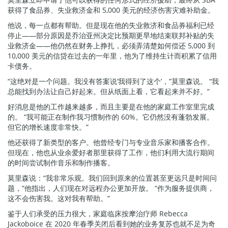
获得了食品券、失业救济金和 5,000 美元的经济伤害灾难补助金。
他说，每一点都有帮助。但是现在他的失业救济和食品券福利已经
停止——部分原因是乔治亚州决定比预期更早地结束联邦补贴的失
业救济金——他仍然在财务上挣扎，必须弄清楚如何偿还 5,000 到
10,000 美元的信贷在过去的一年里，他为了维持生计而积累了信用
卡债务。
“这绝对是一个问题。我没有答案说’我得到了这个’，”莫里森说。 “我
总能找到办法让自己好起来。但从纸面上看，它看起来并不好。”
好消息是他的工作越来越多，而且主要是在他的家庭工作室里完成
的。 “我可能正在制作我习惯制作的 60%。它仍然没有蓬勃发展。
但它的增长速度非常快。”
他还获得了新类型的客户。他曾经专门与专业音乐家和播客合作。
但现在，他也从业余爱好者那里获得了工作，他们利用大流行期间
的时间尝试制作音乐和制作播客。
莫里森说：“我非常乐观。我们回到原来的位置甚至更远只是时间问
题，”他指出，人们现在对远程办公更加开放。 “作为服务提供商，
这不会伤害我。这对我有帮助。”
鉴于人们承受的压力很大，家庭临床按摩治疗师 Rebecca
Jackoboice 在 2020 年春季关闭后看到她的业务复苏也就不足为奇