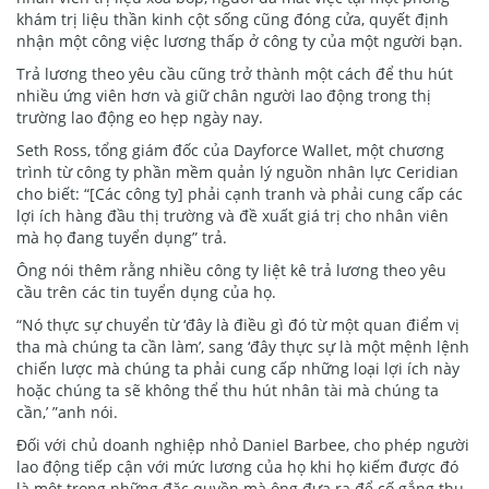
khám trị liệu thần kinh cột sống cũng đóng cửa, quyết định
nhận một công việc lương thấp ở công ty của một người bạn.
Trả lương theo yêu cầu cũng trở thành một cách để thu hút
nhiều ứng viên hơn và giữ chân người lao động trong thị
trường lao động eo hẹp ngày nay.
Seth Ross, tổng giám đốc của Dayforce Wallet, một chương
trình từ công ty phần mềm quản lý nguồn nhân lực Ceridian
cho biết: “[Các công ty] phải cạnh tranh và phải cung cấp các
lợi ích hàng đầu thị trường và đề xuất giá trị cho nhân viên
mà họ đang tuyển dụng” trả.
Ông nói thêm rằng nhiều công ty liệt kê trả lương theo yêu
cầu trên các tin tuyển dụng của họ.
“Nó thực sự chuyển từ ‘đây là điều gì đó từ một quan điểm vị
tha mà chúng ta cần làm’, sang ‘đây thực sự là một mệnh lệnh
chiến lược mà chúng ta phải cung cấp những loại lợi ích này
hoặc chúng ta sẽ không thể thu hút nhân tài mà chúng ta
cần,’ ”anh nói.
Đối với chủ doanh nghiệp nhỏ Daniel Barbee, cho phép người
lao động tiếp cận với mức lương của họ khi họ kiếm được đó
là một trong những đặc quyền mà ông đưa ra để cố gắng thu