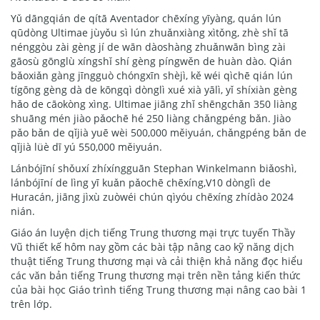
Yǔ dāngqián de qítā Aventador chēxíng yīyàng, quán lún
qūdòng Ultimae jùyǒu sì lún zhuǎnxiàng xìtǒng, zhè shǐ tā
nénggòu zài gèng jí de wān dàoshàng zhuǎnwān bìng zài
gāosù gōnglù xíngshǐ shí gèng píngwěn de huàn dào. Qián
bǎoxiǎn gàng jīngguò chóngxīn shèjì, kě wéi qìchē qián lún
tígōng gèng dà de kōngqì dònglì xué xià yālì, yǐ shíxiàn gèng
hǎo de cāokòng xìng. Ultimae jiāng zhǐ shēngchǎn 350 liàng
shuāng mén jiào pǎochē hé 250 liàng chǎngpéng bǎn. Jiào
pǎo bǎn de qǐjià yuē wèi 500,000 měiyuán, chǎngpéng bǎn de
qǐjià lüè dī yú 550,000 měiyuán.
Lánbójīní shǒuxí zhíxíngguān Stephan Winkelmann biǎoshì,
lánbójīní de lìng yī kuǎn pǎochē chēxíng,V10 dònglì de
Huracán, jiāng jìxù zuòwéi chún qìyóu chēxíng zhídào 2024
nián.
Giáo án luyện dịch tiếng Trung thương mại trực tuyến Thầy
Vũ thiết kế hôm nay gồm các bài tập nâng cao kỹ năng dịch
thuật tiếng Trung thương mại và cải thiện khả năng đọc hiểu
các văn bản tiếng Trung thương mại trên nền tảng kiến thức
của bài học Giáo trình tiếng Trung thương mại nâng cao bài 1
trên lớp.