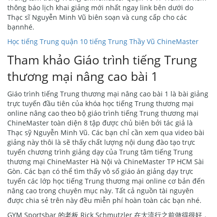
thông báo lịch khai giảng mới nhất ngay link bên dưới do
Thạc sĩ Nguyễn Minh Vũ biên soạn và cung cấp cho các
bạnnhé.
Học tiếng Trung quận 10 tiếng Trung Thầy Vũ ChineMaster
Tham khảo Giáo trình tiếng Trung
thương mại nâng cao bài 1
Giáo trình tiếng Trung thương mại nâng cao bài 1 là bài giảng
trực tuyến đầu tiên của khóa học tiếng Trung thương mại
online nâng cao theo bộ giáo trình tiếng Trung thương mại
ChineMaster toàn diện 8 tập được chủ biên bởi tác giả là
Thạc sỹ Nguyễn Minh Vũ. Các bạn chỉ cần xem qua video bài
giảng này thôi là sẽ thấy chất lượng nội dung đào tạo trực
tuyến chương trình giảng dạy của Trung tâm tiếng Trung
thương mại ChineMaster Hà Nội và ChineMaster TP HCM Sài
Gòn. Các bạn có thể tìm thấy vô số giáo án giảng dạy trực
tuyến các lớp học tiếng Trung thương mại online cơ bản đến
nâng cao trong chuyên mục này. Tất cả nguồn tài nguyên
được chia sẻ trên này đều miễn phí hoàn toàn các bạn nhé.
GYM Sportsbar 的老板 Rick Schmutzler 在大流行之前做得很好，