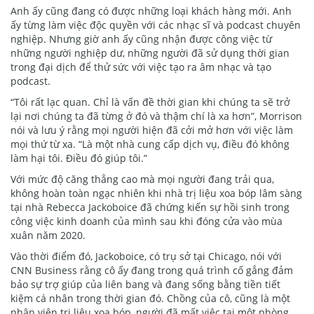
Anh ấy cũng đang có được những loại khách hàng mới. Anh
ấy từng làm việc độc quyền với các nhạc sĩ và podcast chuyên
nghiệp. Nhưng giờ anh ấy cũng nhận được công việc từ
những người nghiệp dư, những người đã sử dụng thời gian
trong đại dịch để thử sức với việc tạo ra âm nhạc và tạo
podcast.
“Tôi rất lạc quan. Chỉ là vấn đề thời gian khi chúng ta sẽ trở
lại nơi chúng ta đã từng ở đó và thậm chí là xa hơn”, Morrison
nói và lưu ý rằng mọi người hiện đã cởi mở hơn với việc làm
mọi thứ từ xa. “Là một nhà cung cấp dịch vụ, điều đó không
làm hại tôi. Điều đó giúp tôi.”
Với mức độ căng thẳng cao mà mọi người đang trải qua,
không hoàn toàn ngạc nhiên khi nhà trị liệu xoa bóp lâm sàng
tại nhà Rebecca Jackoboice đã chứng kiến sự hồi sinh trong
công việc kinh doanh của mình sau khi đóng cửa vào mùa
xuân năm 2020.
Vào thời điểm đó, Jackoboice, có trụ sở tại Chicago, nói với
CNN Business rằng cô ấy đang trong quá trình cố gắng đảm
bảo sự trợ giúp của liên bang và đang sống bằng tiền tiết
kiệm cá nhân trong thời gian đó. Chồng của cô, cũng là một
nhân viên trị liệu xoa bóp, người đã mất việc tại một phòng