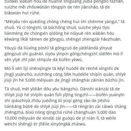
zuòwéi xiàbān hòu de huānlè shíguāng jiǔbā péngbó fāzhǎn,
suízhe měi zhōuwǔtiān tōngqín de rén jiǎnshǎo, tā de
biǎoxiàn huì rúhé.
“Méiyǒu rén quèdìng zhōng chéng huì shì shénme yàngzi,” tā
shuō. Yǔ cǐ tóngshí, tā bǔchōng shuō, suízhe yèyú tǐyù
liánméng de chóngxīn qǐdòng hé niǔyuē rén xiàbān hòu
kěwàng líkāi tāmen de gōngyù, shēngyì zhèngzài hǎozhuǎn.
Yóuyú dà liúxíng pòshǐ tā gōngzuò de yàtèlándà yīnyuè
gōngzuò shì guānbì, zìyóu yīnpín gōngchéngshī sīdìfēn mò lǐ
sēn yīyè zhī jiān shīqùle dà bùfèn yèwù.
Mò lǐ sēn lìjí shēnqǐngle tā kěyǐ huòdé de rènhé xíngshì de
jīngjì yuánzhù, zuìzhōng cóng SBA huòdéle shípǐn quàn, shīyè
jiùjì jīn hé 5,000 měiyuán de jīngjì shānghài zāinàn bǔzhù jīn.
Tā shuō, měi yīdiǎn dōu yǒu bāngzhù. Dànshì xiànzài tā de
shīyè jiùjì hé shípǐn quàn fúlì yǐjīng tíngzhǐ——bùfèn yuányīn
shì qiáozhìyà zhōu juédìng bǐ yùqí gèng zǎo de jiéshù
liánbāng bǔtiē de shīyè jiùjì jīn——tā réngrán zài cáiwù shàng
zhēngzhá, bìxū nòng qīngchǔ rúhé chánghuán 5,000 dào
10,000 měiyuán de xìndài zài guòqù de yī nián lǐ, tā wèile
wéichí shēngjì ér jīlěile xìnyòngkǎ zhàiwù.