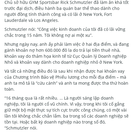
Chủ sở hữu GYM Sportsbar Rick Schmutzler đã làm ăn khá tốt
trước đại dịch, điều hành ba quán bar thể thao dành cho
người đồng tính thành công và có lãi ở New York, Fort
Lauderdale và Los Angeles.
Schmutzler nói: “Công việc kinh doanh của tôi đã có lãi vững
chắc trong 15 năm. Tôi không nợ ai một xu”.
Nhưng ngày nay, anh ấy phải làm việc ở hai địa điểm, và đang
gánh khoản nợ hơn 600.000 đô la do trả lại tiền thuê nhà,
khoản vay do thảm họa kinh tế từ Cục Quản lý Doanh nghiệp
Nhỏ và khoản vay dành cho doanh nghiệp nhỏ ở New York.
Và tất cả những điều đó là sau khi nhận được hai khoản vay
của Chương trình Bảo vệ Phiếu lương cho mỗi địa điểm – mà
anh ta mô tả là “cứu cánh” và anh ta mong được tha thứ hoàn
toàn.
“16 tháng qua là rất nhiều. … Là người sáng lập doanh
nghiệp, tôi là người cổ vũ chính. Vì vậy, trong khi tôi cố gắng
giữ một bộ mặt thực sự tích cực trước công chúng, có một vài
lần tôi không chắc chắn lắm. ba trong số các doanh nghiệp sẽ
tồn tại. Hoặc bất kỳ doanh nghiệp nào trong số đó,
“Schmutzler nói.