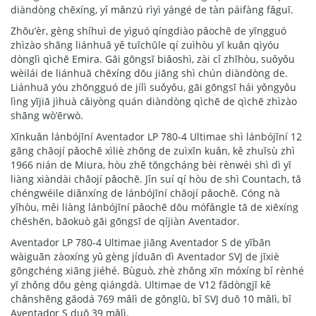
diàndòng chēxíng, yǐ mǎnzú rìyì yángé de tàn páifàng fǎguī.
Zhōu’èr, gèng shíhuì de yìguó qíngdiào pǎochē de yīngguó
zhìzào shāng liánhuā yě tuīchūle qí zuìhòu yī kuǎn qìyóu
dònglì qìchē Emira. Gāi gōngsī biǎoshì, zài cǐ zhīhòu, suǒyǒu
wèilái de liánhuā chēxíng dōu jiāng shì chún diàndòng de.
Liánhuā yóu zhōngguó de jílì suǒyǒu, gāi gōngsī hái yǒngyǒu
lìng yījiā jìhuà cǎiyòng quán diàndòng qìchē de qìchē zhìzào
shāng wò’ērwò.
Xīnkuǎn lánbójīní Aventador LP 780-4 Ultimae shì lánbójīní 12
gāng chāojí pǎochē xìliè zhōng de zuìxīn kuǎn, kě zhuīsù zhì
1966 nián de Miura, hòu zhě tōngcháng bèi rènwéi shì dì yī
liàng xiàndài chāojí pǎochē. Jǐn suí qí hòu de shì Countach, tā
chéngwéile diǎnxíng de lánbójīní chāojí pǎochē. Cóng nà
yǐhòu, měi liàng lánbójīní pǎochē dōu mófǎngle tā de xiēxíng
chēshēn, bāokuò gāi gōngsī de qíjiàn Aventador.
Aventador LP 780-4 Ultimae jiāng Aventador S de yībān
wàiguān zàoxíng yǔ gèng jíduān dì Aventador SVJ de jīxiè
gōngchéng xiāng jiéhé. Bùguò, zhè zhǒng xīn móxíng bǐ rènhé
yī zhǒng dōu gèng qiángdà. Ultimae de V12 fādòngjī kě
chǎnshēng gāodá 769 mǎlì de gōnglǜ, bǐ SVJ duō 10 mǎlì, bǐ
Aventador S duō 39 mǎlì.