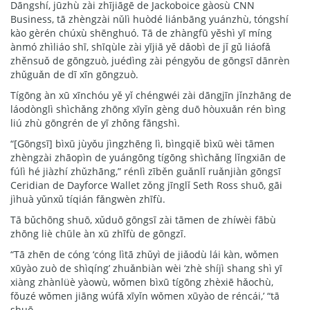
Dāngshí, jūzhù zài zhījiāgē de Jackoboice gàosù CNN
Business, tā zhèngzài nǔlì huòdé liánbāng yuánzhù, tóngshí
kào gèrén chúxù shēnghuó. Tā de zhàngfū yěshì yī míng
ànmó zhìliáo shī, shīqùle zài yījiā yě dǎobì de jǐ gǔ liáofǎ
zhěnsuǒ de gōngzuò, juédìng zài péngyǒu de gōngsī dānrèn
zhǔguǎn de dī xīn gōngzuò.
Tígōng àn xū xīnchóu yě yǐ chéngwéi zài dāngjīn jǐnzhāng de
láodònglì shìchǎng zhōng xīyǐn gèng duō hòuxuǎn rén bìng
liú zhù gōngrén de yī zhǒng fāngshì.
“[Gōngsī] bìxū jùyǒu jìngzhēng lì, bìngqiě bìxū wèi tāmen
zhèngzài zhāopìn de yuángōng tígōng shìchǎng lǐngxiān de
fúlì hé jiàzhí zhǔzhāng,” rénlì zīběn guǎnlǐ ruǎnjiàn gōngsī
Ceridian de Dayforce Wallet zǒng jīnglǐ Seth Ross shuō, gāi
jìhuà yǔnxǔ tíqián fǎngwèn zhīfù.
Tā bǔchōng shuō, xǔduō gōngsī zài tāmen de zhíwèi fābù
zhōng liè chūle àn xū zhīfù de gōngzī.
“Tā zhēn de cóng ‘cóng lìtā zhǔyì de jiǎodù lái kàn, wǒmen
xūyào zuò de shìqíng’ zhuǎnbiàn wèi ‘zhè shíjì shang shì yī
xiàng zhànlüè yàowù, wǒmen bìxū tígōng zhèxiē hǎochù,
fǒuzé wǒmen jiāng wúfǎ xīyǐn wǒmen xūyào de réncái,’ “tā
shuō.