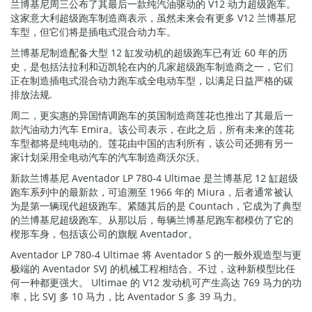
兰博基尼周三公布了其最后一款纯汽油驱动的 V12 动力超级跑车。
这家意大利超级跑车制造商表示，虽然未来会有更多 V12 兰博基尼
车型，但它们将是插电式混合动力车。
兰博基尼制造配备大型 12 缸发动机的超级跑车已有近 60 年的历
史，是包括法拉利和迈凯轮在内的几家超级跑车制造商之一，它们
正在制造插电式混合动力跑车或全电动车型，以满足日益严格的碳
排放法规.
周二，更实惠的异国情调跑车的英国制造商莲花也推出了其最后一
款汽油动力汽车 Emira。该公司表示，在此之后，所有未来的莲花
车型都将是纯电动的。莲花由中国的吉利所有，该公司还拥有另一
家计划采用全电动汽车的汽车制造商沃尔沃。
新款兰博基尼 Aventador LP 780-4 Ultimae 是兰博基尼 12 缸超级
跑车系列中的最新款，可追溯至 1966 年的 Miura，后者通常被认
为是第一辆现代超级跑车。紧随其后的是 Countach，它成为了典型
的兰博基尼超级跑车。从那以后，每辆兰博基尼跑车都模仿了它的
楔形车身，包括该公司的旗舰 Aventador。
Aventador LP 780-4 Ultimae 将 Aventador S 的一般外观造型与更
极端的 Aventador SVJ 的机械工程相结合。不过，这种新模型比任
何一种都更强大。 Ultimae 的 V12 发动机可产生高达 769 马力的功
率，比 SVJ 多 10 马力，比 Aventador S 多 39 马力。