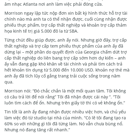
âm nhạc Atlanta nơi anh làm việc phải đóng cửa.
Morrison ngay lập tức nộp đơn xin bất kỳ hình thức hỗ trợ tài
chính nào mà anh ta có thể nhận được, cuối cùng nhận được
phiếu thực phẩm, trợ cấp thất nghiệp và khoản trợ cấp thảm
họa kinh tế trị giá 5.000 đô la từ SBA.
Từng chút đều giúp được, anh ấy nói. Nhưng giờ đây, trợ cấp
thất nghiệp và trợ cấp tem phiếu thực phẩm của anh ấy đã
dừng lại – một phần do quyết định của Georgia chấm dứt trợ
cấp thất nghiệp do liên bang trợ cấp sớm hơn dự kiến – anh
ấy vẫn đang gặp khó khăn về tài chính và phải tìm cách trả
hết khoản tín dụng từ 5.000 đến 10.000 USD. khoản nợ thẻ mà
anh ấy đã tích lũy cố gắng trang trải cuộc sống trong năm
qua.
Morrison nói: “Đó chắc chắn là một mối quan tâm. Tôi không
có câu trả lời để nói rằng” Tôi đã nhận được cái này “. “Tôi
luôn tìm cách để ổn. Nhưng trên giấy tờ thì có vẻ không ổn.”
Tin tốt là anh ấy đang nhận được nhiều việc hơn, và chủ yếu
làm việc đó từ studio tại nhà của mình. “Có lẽ tôi đang tạo ra
60% so với những gì tôi đã từng làm. Nó vẫn chưa bùng nổ.
Nhưng nó đang tăng rất nhanh.”