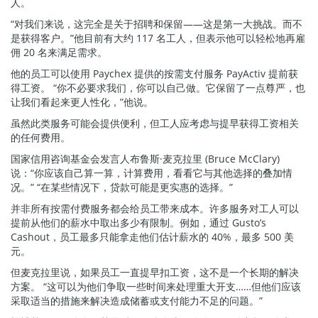
人。
“对我们来说，这完全是关于招聘和保留——这是第一大挑战。而不
是获得客户。”他目前有大约 117 名工人，但表示他可以轻松地再雇
佣 20 名来满足需求。
他的员工可以使用 Paychex 提供的按需支付服务 PayActiv 提前获
得工资。 “你不必要求我们，你可以自己做。它保留了一点尊严，也
让我们看起来更人性化，”他说。
虽然此类服务可能会提供便利，但工人应考虑与提早获得工资相关
的任何费用。
国家信用咨询基金会发言人布鲁斯·麦克拉里 (Bruce McClary)
说：“你应该自己算一算，计算费用，看看它与其他选择的叠加情
况。” “在某些情况下，贷款可能是更实惠的选择。”
并非所有按需付费服务都会给员工带来成本。许多服务对工人可以
提前从他们的薪水中取出多少有限制。例如，通过 Gusto’s
Cashout，员工最多只能拿走他们估计薪水的 40%，最多 500 美
元。
但麦克拉里说，如果员工一直提早扣工资，这不是一个长期的解决
方案。 “这可以为他们争取一些时间来处理重大开支……但他们应该
采取适当的措施来解决造成储蓄或支付能力不足的问题。”