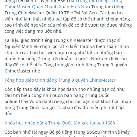
đăng trên kênh Luyện thi HSK của
Trung tâm tiếng Trung
ChineMaster Quận Thanh Xuân Hà Nội
và Trung tâm tiếng
Trung ChineMaster Quận 10 TP HCM Sài Gòn. Các bạn học
viên nhớ làm thật nhiều bài tập để có thể nhanh chóng nâng
cao trình độ học vấn của mình để có thể vươn tới được những
công việc đáng mơ ước nhé.
Tài liệu giáo trình tiếng Trung ChineMaster được Thạc sĩ
Nguyễn Minh Vũ chọn lọc rất kĩ kiến thức và biên soạn chỉnh
chu cho các bạn học viên học cũng như tất cả những bạn
muốn học tiếng Trung trên khắp cả nước. Nhớ xem link sau
đây để có thể hiểu Tổng hợp giáo trình tiếng Trung 9 quyển
ChineMaster nhé
Tổng hợp giáo trình tiếng Trung 9 quyển ChineMaster
Còn tiếp theo đây là khóa học dành cho những bạn có nhu
cầu tìm hiểu cũng như buôn bán hàng Trung Quốc
online,Thầy Vũ đã dành riêng cho các bạn một khóa học nhập
hàng Trung Quốc tận gốc Taobao đầy đủ miễn phí rất hấp
dẫn
Khóa học nhập hàng Trung Quốc tận gốc taobao 1688
Các bạn nhớ tải ngay Bộ gõ tiếng Trung SoGou PinYin về máy