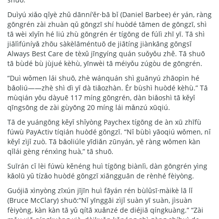
Duìyú xiǎo qǐyè zhǔ dānní’ěr·bā bǐ (Daniel Barbee) ér yán, ràng
gōngrén zài zhuàn qǔ gōngzī shí huòdé tāmen de gōngzī, shì
tā wèi xīyǐn hé liú zhù gōngrén ér tígōng de fúlì zhī yī. Tā shì
jiālìfúníyǎ zhōu sàkèlāméntuō de jiātíng jiànkāng gōngsī
Always Best Care de tèxǔ jīngyíng quán suǒyǒu zhě. Tā shuō
tā bùdé bù jùjué kèhù, yīnwèi tā méiyǒu zúgòu de gōngrén.
“Duì wǒmen lái shuō, zhè wánquán shì guānyú zhāopìn hé
bǎoliú——zhè shì dì yī dà tiǎozhàn. Ér bùshì huòdé kèhù.” Tā
mùqián yǒu dàyuē 117 míng gōngrén, dàn biǎoshì tā kěyǐ
qīngsōng de zài gùyōng 20 míng lái mǎnzú xūqiú.
Tā de yuángōng kěyǐ shǐyòng Paychex tígōng de àn xū zhīfù
fúwù PayActiv tíqián huòdé gōngzī. “Nǐ bùbì yāoqiú wǒmen, nǐ
kěyǐ zìjǐ zuò. Tā bǎoliúle yīdiǎn zūnyán, yě ràng wǒmen kàn
qǐlái gèng rénxìng huà,” tā shuō.
Suīrán cǐ lèi fúwù kěnéng huì tígōng biànlì, dàn gōngrén yìng
kǎolǜ yǔ tízǎo huòdé gōngzī xiāngguān de rènhé fèiyòng.
Guójiā xìnyòng zīxún jījīn huì fāyán rén bùlǔsī·màikè lā lǐ
(Bruce McClary) shuō:“Nǐ yīnggāi zìjǐ suàn yī suàn, jìsuàn
fèiyòng, kàn kàn tā yǔ qítā xuǎnzé de diéjiā qíngkuàng.” “Zài