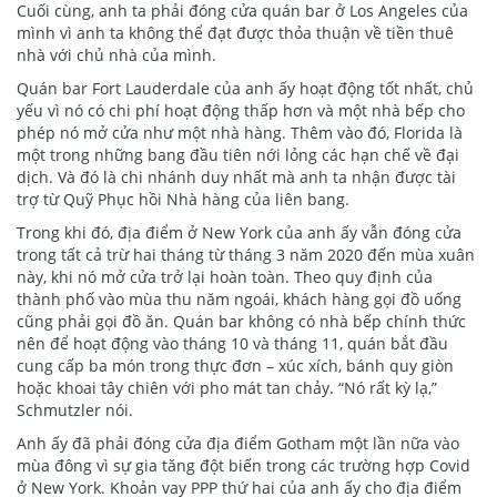
Cuối cùng, anh ta phải đóng cửa quán bar ở Los Angeles của
mình vì anh ta không thể đạt được thỏa thuận về tiền thuê
nhà với chủ nhà của mình.
Quán bar Fort Lauderdale của anh ấy hoạt động tốt nhất, chủ
yếu vì nó có chi phí hoạt động thấp hơn và một nhà bếp cho
phép nó mở cửa như một nhà hàng. Thêm vào đó, Florida là
một trong những bang đầu tiên nới lỏng các hạn chế về đại
dịch. Và đó là chi nhánh duy nhất mà anh ta nhận được tài
trợ từ Quỹ Phục hồi Nhà hàng của liên bang.
Trong khi đó, địa điểm ở New York của anh ấy vẫn đóng cửa
trong tất cả trừ hai tháng từ tháng 3 năm 2020 đến mùa xuân
này, khi nó mở cửa trở lại hoàn toàn. Theo quy định của
thành phố vào mùa thu năm ngoái, khách hàng gọi đồ uống
cũng phải gọi đồ ăn. Quán bar không có nhà bếp chính thức
nên để hoạt động vào tháng 10 và tháng 11, quán bắt đầu
cung cấp ba món trong thực đơn – xúc xích, bánh quy giòn
hoặc khoai tây chiên với pho mát tan chảy. “Nó rất kỳ lạ,”
Schmutzler nói.
Anh ấy đã phải đóng cửa địa điểm Gotham một lần nữa vào
mùa đông vì sự gia tăng đột biến trong các trường hợp Covid
ở New York. Khoản vay PPP thứ hai của anh ấy cho địa điểm