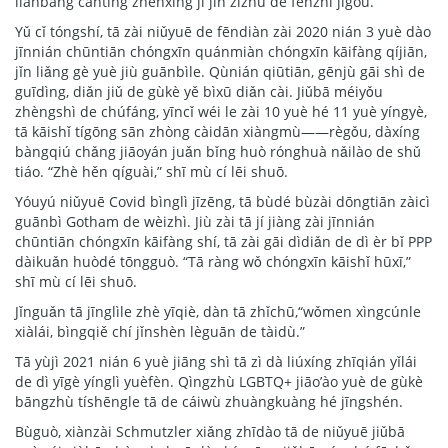
liánbāng cāntīng zhènxīng jī jīn zīzhù de fēnzhī jīgòu.
Yǔ cǐ tóngshí, tā zài niǔyuē de fēndiàn zài 2020 nián 3 yuè dào
jīnnián chūntiān chóngxīn quánmiàn chóngxīn kāifàng qíjiān,
jǐn liǎng gè yuè jiù guānbìle. Qùnián qiūtiān, gēnjù gāi shì de
guīdìng, diǎn jiǔ de gùkè yě bìxū diǎn cài. Jiǔbā méiyǒu
zhèngshì de chúfáng, yīncǐ wéi le zài 10 yuè hé 11 yuè yíngyè,
tā kāishǐ tígōng sān zhòng càidān xiàngmù——règǒu, dàxíng
bàngqiú chǎng jiāoyán juǎn bǐng huò rónghuà nǎilào de shǔ
tiáo. “Zhè hěn qíguài,” shī mù cí lēi shuō.
Yóuyú niǔyuē Covid bìnglì jīzēng, tā bùdé bùzài dōngtiān zàicì
guānbì Gotham de wèizhì. Jiù zài tā jí jiàng zài jīnnián
chūntiān chóngxīn kāifàng shí, tā zài gāi dìdiǎn de dì èr bǐ PPP
dàikuǎn huòdé tōngguò. “Tā ràng wǒ chóngxīn kāishǐ hūxī,”
shī mù cí lēi shuō.
Jǐnguǎn tā jīnglìle zhè yīqiè, dàn tā zhǐchū,“wǒmen xìngcúnle
xiàlái, bìngqiě chí jǐnshèn lèguān de tàidù.”
Tā yùjì 2021 nián 6 yuè jiāng shì tā zì dà liúxíng zhīqián yǐlái
de dì yīgè yínglì yuèfèn. Qìngzhù LGBTQ+ jiāo’ào yuè de gùkè
bāngzhù tíshēngle tā de cáiwù zhuàngkuàng hé jīngshén.
Bùguò, xiànzài Schmutzler xiǎng zhīdào tā de niǔyuē jiǔbā