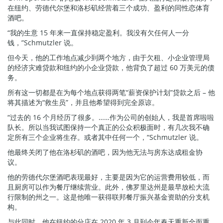
在纽约、劳德代尔堡和洛杉矶经营着三个成功、盈利的同性恋体育
酒吧。
“我的生意 15 年来一直保持稳定盈利。我没有欠任何人一分
钱，”Schmutzler 说。
但今天，他的工作地点减少到两个地方，由于欠租、小企业管理局
的经济灾难贷款和纽约的小企业贷款，他背负了超过 60 万美元的债
务。
所有这一切都是在为每个地点获得两笔“薪资保护计划”贷款之后 – 他
将其描述为“救生员”，并且他希望得到完全原谅。
“过去的 16 个月经历了很多。……作为公司的创始人，我是首席啦啦
队长。所以当我试图保持一个真正的公众积极面时，有几次我不确
定所有三个企业将生存。或者其中任何一个，“Schmutzler 说。
他最终关闭了他在洛杉矶的酒吧，因为他无法与房东达成租金协
议。
他的劳德代尔堡酒吧表现最好，主要是因为它的运营费用较低，而
且厨房可以作为餐厅继续营业。此外，佛罗里达州是最早放松大流
行限制的州之一。这是他唯一获得联邦餐厅振兴基金资助的分支机
构。
与此同时，他在纽约的分店在 2020 年 3 月到今年春天重新全面重