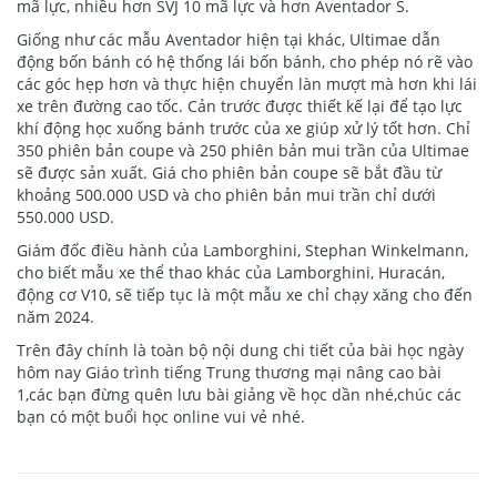
mã lực, nhiều hơn SVJ 10 mã lực và hơn Aventador S.
Giống như các mẫu Aventador hiện tại khác, Ultimae dẫn
động bốn bánh có hệ thống lái bốn bánh, cho phép nó rẽ vào
các góc hẹp hơn và thực hiện chuyển làn mượt mà hơn khi lái
xe trên đường cao tốc. Cản trước được thiết kế lại để tạo lực
khí động học xuống bánh trước của xe giúp xử lý tốt hơn. Chỉ
350 phiên bản coupe và 250 phiên bản mui trần của Ultimae
sẽ được sản xuất. Giá cho phiên bản coupe sẽ bắt đầu từ
khoảng 500.000 USD và cho phiên bản mui trần chỉ dưới
550.000 USD.
Giám đốc điều hành của Lamborghini, Stephan Winkelmann,
cho biết mẫu xe thể thao khác của Lamborghini, Huracán,
động cơ V10, sẽ tiếp tục là một mẫu xe chỉ chạy xăng cho đến
năm 2024.
Trên đây chính là toàn bộ nội dung chi tiết của bài học ngày
hôm nay Giáo trình tiếng Trung thương mại nâng cao bài
1,các bạn đừng quên lưu bài giảng về học dần nhé,chúc các
bạn có một buổi học online vui vẻ nhé.