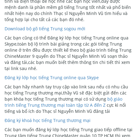
tính và điện thoại để học nhé các bạn học viên,đây được
mệnh danh là phần mềm gõ tiếng Trung tốt nhất và phổ biến
nhất hiện nay do chính Thạc sĩ Nguyễn Minh Vũ tìm hiểu và
tổng hợp lại cho tất cả các bạn đó nhé.
Download bộ gõ tiếng Trung sogou mới
Các bạn cũng có thể Đăng ký lớp học tiếng Trung online qua
Skype,toàn bộ lộ trình bài giảng trong các gói tiếng Trung
online ở trên đều được thiết kế theo bộ giáo trình tiếng Trung
ChineMaster 9 quyển do Thạc sĩ Nguyễn Minh Vũ soạn thảo
và đăng tải,các bạn muốn biết thêm thông tin chi tiết thì xem
tại link sau nhé.
Đăng ký lớp học tiếng Trung online qua Skype
Các bạn hãy nhanh tay truy cập vào link sau nếu có nhu cầu
học tiếng Trung thương mại,thầy Vũ sẽ đặc biệt gửi đến các
bạn khóa học tiếng Trung thương mại có sử dụng
bộ giáo
trình tiếng Trung thương mại toàn tập từ A đến Z
cực kì nổi
tiếng và bổ ích do Thạc sĩ Nguyễn Minh Vũ đăng tải
Đăng ký khoá học tiếng Trung thương mại
Các bạn muốn đăng ký lớp học tiếng Trung giao tiếp offline tại
Trung tâm tiếng Trung ChineMaster quận 10 TP HCM thì xem