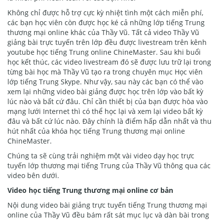
Không chỉ được hỗ trợ cực kỳ nhiệt tình một cách miễn phí,
các bạn học viên còn được học ké cả những lớp tiếng Trung
thương mại online khác của Thầy Vũ. Tất cả video Thầy Vũ
giảng bài trực tuyến trên lớp đều được livestream trên kênh
youtube học tiếng Trung online ChineMaster. Sau khi buổi
học kết thúc, các video livestream đó sẽ được lưu trữ lại trong
từng bài học mà Thầy Vũ tạo ra trong chuyên mục Học viên
lớp tiếng Trung Skype. Như vậy, sau này các bạn có thể vào
xem lại những video bài giảng được học trên lớp vào bất kỳ
lúc nào và bất cứ đâu. Chỉ cần thiết bị của bạn được hòa vào
mạng lưới Internet thì có thể học lại và xem lại video bất kỳ
đâu và bất cứ lúc nào. Đây chính là điểm hấp dẫn nhất và thu
hút nhất của khóa học tiếng Trung thương mại online
ChineMaster.
Chúng ta sẽ cùng trải nghiệm một vài video dạy học trực
tuyến lớp thương mại tiếng Trung của Thầy Vũ thông qua các
video bên dưới.
Video học tiếng Trung thương mại online cơ bản
Nội dung video bài giảng trực tuyến tiếng Trung thương mại
online của Thầy Vũ đều bám rất sát mục lục và dàn bài trong