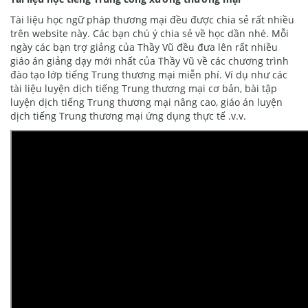
Tài liệu học ngữ pháp thương mại đều được chia sẻ rất nhiều
trên website này. Các bạn chú ý chia sẻ về học dần nhé. Mỗi
ngày các bạn trợ giảng của Thầy Vũ đều đưa lên rất nhiều
giáo án giảng dạy mới nhất của Thầy Vũ về các chương trình
đào tạo lớp tiếng Trung thương mại miễn phí. Ví dụ như các
tài liệu luyện dịch tiếng Trung thương mại cơ bản, bài tập
luyện dịch tiếng Trung thương mại nâng cao, giáo án luyện
dịch tiếng Trung thương mại ứng dụng thực tế .v.v.