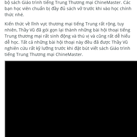
bộ sách Giáo trình tiếng Trung Thương mại ChineMaster. Các
bạn học viên chuẩn bị đầy đủ sách vở trước khi vào học chính
thức nhé.
Kiến thức về lĩnh vực thương mại tiếng Trung rất rộng, tuy
nhiên, Thầy Vũ đã gói gọn lại thành những bài hội thoại tiếng
Trung thương mại rất sinh động và thú vị và cũng rất dễ hiểu
dễ học. Tất cả những bài hội thoại này đều đã được Thầy Vũ
nghiên cứu rất kỹ lưỡng trước khi đặt bút viết sách Giáo trình
tiếng Trung Thương mại ChineMaster.