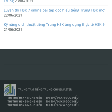
Trung
23/06/2021
Luyện thi HSK 7 online bài tập đọc hiểu tiếng Trung HSK mới
22/06/2021
Kỹ năng dịch thuật tiếng Trung HSK ứng dụng thực tế HSK 9
21/06/2021
TRUNG TÂM TIẾNG TRUNG CHINEMASTER
THI THỬ HSK 4 NGHE HIỂU
THI THỬ HSK 4 ĐỌC HIỂU
THI THỬ HSK 5 NGHE HIỂU
THI THỬ HSK 5 ĐỌC HIỂU
THI THỬ HSK 6 NGHE HIỂU
THI THỬ HSK 6 ĐỌC HIỂU