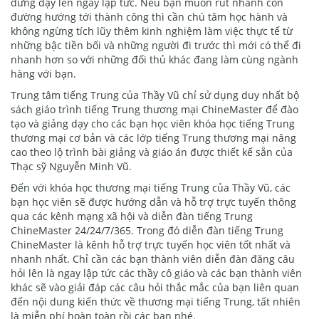
đứng dậy lên ngay lập tức. Nếu bạn muốn rút nhanh con
đường hướng tới thành công thì cần chú tâm học hành và
không ngừng tích lũy thêm kinh nghiệm làm việc thực tế từ
những bậc tiền bối và những người đi trước thì mới có thể đi
nhanh hơn so với những đối thủ khác đang làm cùng ngành
hàng với bạn.
Trung tâm tiếng Trung của Thầy Vũ chỉ sử dụng duy nhất bộ
sách giáo trình tiếng Trung thương mại ChineMaster để đào
tạo và giảng dạy cho các bạn học viên khóa học tiếng Trung
thương mại cơ bản và các lớp tiếng Trung thương mại nâng
cao theo lộ trình bài giảng và giáo án được thiết kế sẵn của
Thạc sỹ Nguyễn Minh Vũ.
Đến với khóa học thương mại tiếng Trung của Thầy Vũ, các
bạn học viên sẽ được hướng dẫn và hỗ trợ trực tuyến thông
qua các kênh mạng xã hội và diễn đàn tiếng Trung
ChineMaster 24/24/7/365. Trong đó diễn đàn tiếng Trung
ChineMaster là kênh hỗ trợ trực tuyến học viên tốt nhất và
nhanh nhất. Chỉ cần các bạn thành viên diễn đàn đăng câu
hỏi lên là ngay lập tức các thầy cô giáo và các bạn thành viên
khác sẽ vào giải đáp các câu hỏi thắc mắc của bạn liên quan
đến nội dung kiến thức về thương mại tiếng Trung, tất nhiên
là miễn phí hoàn toàn rồi các bạn nhé.