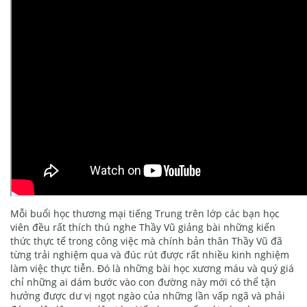
Mỗi buổi học thương mại tiếng Trung trên lớp các bạn học
viên đều rất thích thú nghe Thầy Vũ giảng bài những kiến
thức thực tế trong công việc mà chính bản thân Thầy Vũ đã
từng trải nghiệm qua và đúc rút được rất nhiều kinh nghiệm
làm việc thực tiễn. Đó là những bài học xương máu và quý giá
chỉ những ai dám bước vào con đường này mới có thể tận
hưởng được dư vị ngọt ngào của những lần vấp ngã và phải