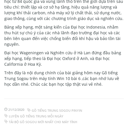
học từ 84 quốc gia và vùng lãnh thổ trên thế giới dựa trên sáu
tiêu chí: thiết lập và cơ sở hạ tầng, hiệu quả năng lượng và
lượng khí thải carbon, nhà máy xử lý chất thải, sử dụng nước,
giao thông, cùng với các chương trình giáo dục và nghiên cứu.
Bảng xếp hạng, một sáng kiến của Đại học Indonesia, nhằm
thu hút sự chú ý của các nhà lãnh đạo trường đại học và các
bên liên quan đến việc chống biến đổi khí hậu và bảo tồn tài
nguyên.
Đại học Wageningen và Nghiên cứu ở Hà Lan đứng đầu bảng
xếp hạng, tiếp theo là Đại học Oxford ở Anh, và Đại học
California ở Hoa Kỳ.
Trên đây là nội dung chính của bài giảng hôm nay Gõ tiếng
Trung Sogou trên máy tính Win 10 bài 6 ,các bạn nhớ lưu về
học dần nhé. Chúc các bạn học tập thật vui vẻ nhé.
21/12/2020
GÕ TIẾNG TRUNG SOGOU PINYIN
LUYỆN GÕ TIẾNG TRUNG MỖI NGÀY
TẢI BỘ GÕ SOGOU MỚI NHẤT CHO MÁY TÍNH