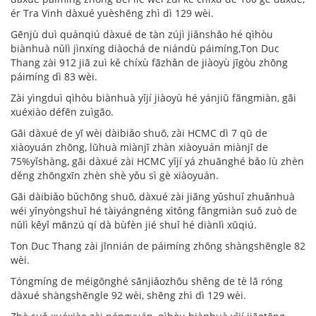
ér Tra Vinh dàxué yuèshēng zhì dì 129 wèi.
Gēnjù duì quánqiú dàxué de tàn zújì jiǎnshǎo hé qìhòu
biànhuà nǔlì jìnxíng diàochá de niándù páimíng,Ton Duc
Thang zài 912 jiā zuì kě chíxù fāzhǎn de jiàoyù jīgòu zhōng
páimíng dì 83 wèi.
Zài yìngduì qìhòu biànhuà yǐjí jiàoyù hé yánjiū fāngmiàn, gāi
xuéxiào défēn zuìgāo.
Gāi dàxué de yī wèi dàibiǎo shuō, zài HCMC dì 7 qū de
xiàoyuán zhōng, lǜhuà miànjī zhàn xiàoyuán miànjī de
75%yǐshàng, gāi dàxué zài HCMC yǐjí yá zhuānghé bǎo lù zhèn
děng zhōngxīn zhèn shè yǒu sì gè xiàoyuán.
Gāi dàibiǎo bǔchōng shuō, dàxué zài jiāng yǔshuǐ zhuǎnhuà
wéi yǐnyòngshuǐ hé tàiyángnéng xìtǒng fāngmiàn suǒ zuò de
nǔlì kěyǐ mǎnzú qí dà bùfèn jié shuǐ hé diànlì xūqiú.
Ton Duc Thang zài jīnnián de páimíng zhōng shàngshēngle 82
wèi.
Tóngmíng de méigōnghé sānjiǎozhōu shěng de tè lā róng
dàxué shàngshēngle 92 wèi, shēng zhì dì 129 wèi.