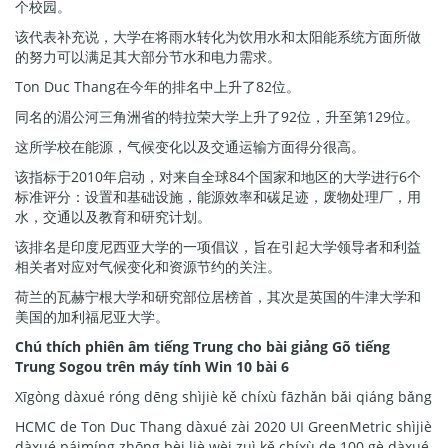
个校园。
该代表补充说，大学在将雨水转化为饮用水和太阳能系统方面所做
的努力可以满足其大部分节水和电力需求。
Ton Duc Thang在今年的排名中上升了82位。
同名的湄公河三角洲省的特拉荣大学上升了92位，升至第129位。
这所学校在能源，气候变化以及交通运输方面得分很高。
该指标于2010年启动，对来自全球84个国家和地区的大学进行6个
标准评分：设置和基础设施，能源效率和碳足迹，废物处理厂，用
水，交通以及教育和研究计划。
该排名是印度尼西亚大学的一项倡议，旨在引起大学领导者和利益
相关者对应对气候变化和资源节约的关注。
荷兰的瓦赫宁根大学和研究部位居榜首，其次是英国的牛津大学和
美国的加利福尼亚大学。
Chú thích phiên âm tiếng Trung cho bài giảng Gõ tiếng
Trung Sogou trên máy tính Win 10 bài 6
Xīgòng dàxué róng dēng shìjiè kě chíxù fāzhǎn bǎi qiáng bǎng
HCMC de Ton Duc Thang dàxué zài 2020 UI GreenMetric shìjiè
dàxué páimíng zhōng bèi liè wèi zuì kě chíxù de 100 gè dàxué,