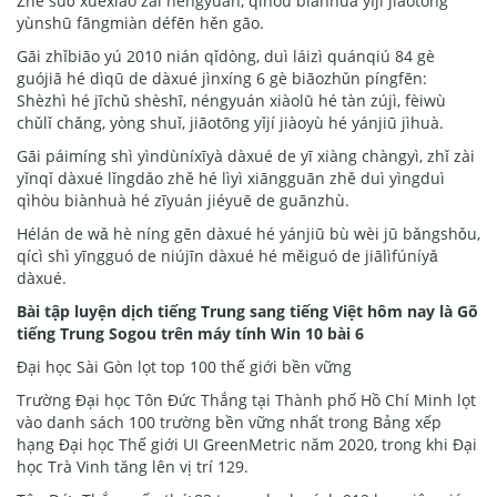
Zhè suǒ xuéxiào zài néngyuán, qìhòu biànhuà yǐjí jiāotōng
yùnshū fāngmiàn défēn hěn gāo.
Gāi zhǐbiāo yú 2010 nián qǐdòng, duì láizì quánqiú 84 gè
guójiā hé dìqū de dàxué jìnxíng 6 gè biāozhǔn píngfēn:
Shèzhì hé jīchǔ shèshī, néngyuán xiàolǜ hé tàn zújì, fèiwù
chǔlǐ chǎng, yòng shuǐ, jiāotōng yǐjí jiàoyù hé yánjiū jìhuà.
Gāi páimíng shì yìndùníxīyà dàxué de yī xiàng chàngyì, zhǐ zài
yǐnqǐ dàxué lǐngdǎo zhě hé lìyì xiāngguān zhě duì yìngduì
qìhòu biànhuà hé zīyuán jiéyuē de guānzhù.
Hélán de wǎ hè níng gēn dàxué hé yánjiū bù wèi jū bǎngshǒu,
qícì shì yīngguó de niújīn dàxué hé měiguó de jiālìfúníyǎ
dàxué.
Bài tập luyện dịch tiếng Trung sang tiếng Việt hôm nay là Gõ
tiếng Trung Sogou trên máy tính Win 10 bài 6
Đại học Sài Gòn lọt top 100 thế giới bền vững
Trường Đại học Tôn Đức Thắng tại Thành phố Hồ Chí Minh lọt
vào danh sách 100 trường bền vững nhất trong Bảng xếp
hạng Đại học Thế giới UI GreenMetric năm 2020, trong khi Đại
học Trà Vinh tăng lên vị trí 129.