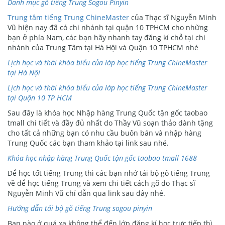
Danh mục gõ tiếng Trung Sogou Pinyin
Trung tâm tiếng Trung ChineMaster
của Thạc sĩ Nguyễn Minh
Vũ hiện nay đã có chi nhánh tại quận 10 TPHCM cho những
bạn ở phía Nam, các bạn hãy nhanh tay đăng kí chỗ tại chi
nhánh của Trung Tâm tại Hà Hội và Quận 10 TPHCM nhé
Lịch học và thời khóa biểu của lớp học tiếng Trung ChineMaster
tại Hà Nội
Lịch học và thời khóa biểu của lớp học tiếng Trung ChineMaster
tại Quận 10 TP HCM
Sau đây là khóa học Nhập hàng Trung Quốc tận gốc taobao
tmall chi tiết và đầy đủ nhất do Thầy Vũ soạn thảo dành tặng
cho tất cả những bạn có nhu cầu buôn bán và nhập hàng
Trung Quốc các bạn tham khảo tại link sau nhé.
Khóa học nhập hàng Trung Quốc tận gốc taobao tmall 1688
Để học tốt tiếng Trung thì các bạn nhớ tải bộ gõ tiếng Trung
về để học tiếng Trung và xem chi tiết cách gõ do Thạc sĩ
Nguyễn Minh Vũ chỉ dẫn qua link sau đây nhé.
Hướng dẫn tải bộ gõ tiếng Trung sogou pinyin
Bạn nào ở quá xa không thể đến lớp đăng kí học trực tiếp thì