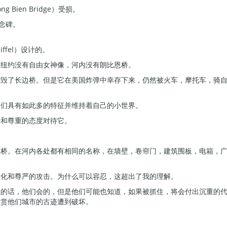
Bien Bridge）受损。
念碑。
ffel）设计的。
，纽约没有自由女神像，河内没有朗比恩桥。
炸毁了长边桥。但是它在美国炸弹中幸存下来，仍然被火车，摩托车，骑
它们具有如此多的特征并维持着自己的小世界。
善和尊重的态度对待它。
桥。在河内各处都有相同的名称，在墙壁，卷帘门，建筑围板，电箱，广
文化和尊严的攻击。为什么可以容忍，这超出了我的理解。
以的话，他们会的，但是他们可能也知道，如果被抓住，将会付出沉重的
欣赏他们城市的古迹遭到破坏。