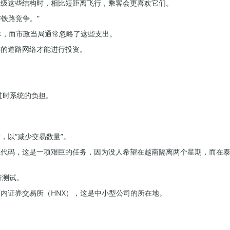
升级这些结构时，相比短距离飞行，乘客会更喜欢它们。
铁路竞争。”
营成本，而市政当局通常忽略了这些支出。
连的道路网络才能进行投资。
过时系统的负担。
，以“减少交易数量”。
源代码，这是一项艰巨的任务，因为没人希望在越南隔离两个星期，而在
行测试。
内证券交易所（HNX），这是中小型公司的所在地。