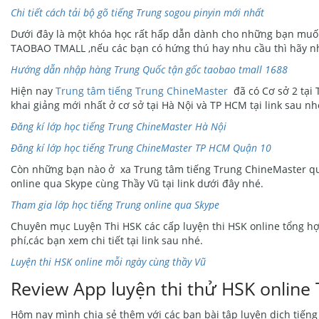
Chi tiết cách tải bộ gõ tiếng Trung sogou pinyin mới nhất
Dưới đây là một khóa học rất hấp dẫn dành cho những bạn muố
TAOBAO TMALL ,nếu các bạn có hứng thú hay nhu cầu thì hãy nha
Hướng dẫn nhập hàng Trung Quốc tận gốc taobao tmall 1688
Hiện nay
Trung tâm tiếng Trung ChineMaster
đã có Cơ sở 2 tại 
khai giảng mới nhất ở cơ sở tại Hà Nội và TP HCM tại link sau nh
Đăng kí lớp học tiếng Trung ChineMaster Hà Nội
Đăng kí lớp học tiếng Trung ChineMaster TP HCM Quận 10
Còn những bạn nào ở xa Trung tâm tiếng Trung ChineMaster quá k
online qua Skype cùng Thầy Vũ tại link dưới đây nhé.
Tham gia lớp học tiếng Trung online qua Skype
Chuyên mục Luyện Thi HSK các cấp luyện thi HSK online tổng hợ
phí,các bạn xem chi tiết tại link sau nhé.
Luyện thi HSK online mỗi ngày cùng thầy Vũ
Review App luyện thi thử HSK online
Hôm nay mình chia sẻ thêm với các bạn bài tập luyện dịch tiếng