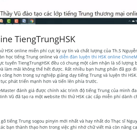
nline TiengTrungHSK
hử HSK online miễn phí cực kỳ uy tín và chất lượng của Th.S Nguy
àn học tiếng Trung online và
diễn đàn luyện thi HSK online Chine
trực tuyến TiengTrungHSK đều có chung một cảm nhận là số lượng b
 và làm mãi không thể hết được. Rất nhiều bạn hưng phấn đã gọi đ
công hơn trong sự nghiệp giảng dạy tiếng Trung và luyện thi HSK.
tục phát triển mạnh hơn và tiến lên phía trước.
neMaster đánh giá được chính xác trình độ tiếng Trung của mình đ
inh Vũ đã tạo ra một website thi thử HSK các cấp miễn phí dành c
ộ gõ tiếng Trung sogou pinyin mới nhất và hay nhất do Thạc sĩ Ng
 các bạn thành thạo hơn trong việc ghi nhớ chữ viết mà còn nâng c