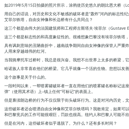
如2019年5月15日拍摄的照片所示，涂鸦使历史悠久的朗比恩大桥（Long 
用自己的话说，对历史和文化不敏感的破坏者是“轰炸”河内的标志性纪
艾菲尔铁塔，自由女神像和长边桥有什么共同点？
这三个都是由伟大的法国建筑师和工程师古斯塔夫·埃菲尔（Gustave Ei
这三个都是标志性的和高度象征性的。很难想象巴黎没有埃菲尔铁塔
具有讽刺意味的丑陋曲折中，越南战争期间自由女神像的保管人严重
人用来穿越雄伟的红河。
当我骑摩托车过桥时，我总是很兴奋。我想不出世界上太多的桥梁，
哈诺族人非常喜欢他们的桥梁。它几乎就像一个活的生物。您想以友
这个故事是关于什么的。
一段时间以来，一帮喷雾罐破坏者一直在用他们的喷雾罐名称标记这座
弹”（使用其术语）上–镇上任何“可标记”的表面上。
但是亵渎朗边桥的行为不仅仅限于街头破坏行为。这是对河内历史，
这些破坏者还会喷洒自由女神像和艾菲尔铁塔吗？我敢肯定，如果可
和巴黎宪兵的工作可能很艰巨，罚款也很高。纽约人和巴黎人可能不
但是在河内，这些破坏者似乎逃脱了。为什么？还有多长时间？