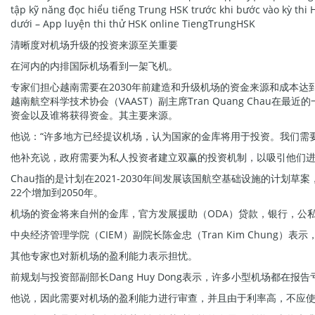
tập kỹ năng đọc hiểu tiếng Trung HSK trước khi bước vào kỳ thi 
dưới – App luyện thi thử HSK online TiengTrungHSK
清晰度对机场升级的投资来源至关重要
在河内的内排国际机场看到一架飞机。
专家们担心越南需要在2030年前建造和升级机场的资金来源和成本达到3
越南航空科学技术协会（VAAST）副主席Tran Quang Cha
资金以及谁将获得资金。其主要来源。
他说：“许多地方已经提议机场，认为国家的金库将用于投资。我们需
他补充说，政府需要为私人投资者建立双赢的投资机制，以吸引他们
Chau指的是计划在2021-2030年间发展该国航空基础设施的计划草
22个增加到2050年。
机场的资金将来自州的金库，官方发展援助（ODA）贷款，银行，公
中央经济管理学院（CIEM）副院长陈金忠（Tran Kim Chun
其他专家也对新机场的盈利能力表示担忧。
前规划与投资部副部长Dang Huy Dong表示，许多小型机场都
他说，因此需要对机场的盈利能力进行审查，并且由于利率高，不应