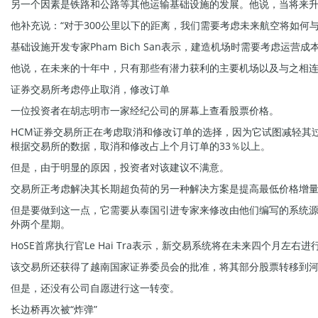
另一个因素是铁路和公路等其他运输基础设施的发展。他说，当将来
他补充说：“对于300公里以下的距离，我们需要考虑未来航空将如何与
基础设施开发专家Pham Bich San表示，建造机场时需要考虑运
他说，在未来的十年中，只有那些有潜力获利的主要机场以及与之相
证券交易所考虑停止取消，修改订单
一位投资者在胡志明市一家经纪公司的屏幕上查看股票价格。
HCM证券交易所正在考虑取消和修改订单的选择，因为它试图减轻其
根据交易所的数据，取消和修改占上个月订单的33％以上。
但是，由于明显的原因，投资者对该建议不满意。
交易所正考虑解决其长期超负荷的另一种解决方案是提高最低价格增量
但是要做到这一点，它需要从泰国引进专家来修改由他们编写的系统
外两个星期。
HoSE首席执行官Le Hai Tra表示，新交易系统将在未来四个月左右进
该交易所还获得了越南国家证券委员会的批准，将其部分股票转移到河
但是，还没有公司自愿进行这一转变。
长边桥再次被“炸弹”