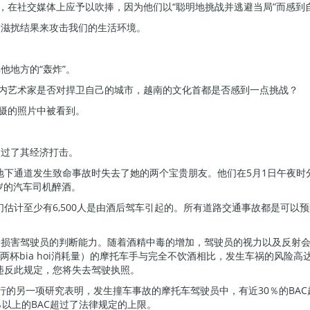
，在社交媒体上应予以吹捧，因为他们以“聪明地挑战并逃避当局”而感到
众滋扰结果来攻击我们的生活环境。
他地方的“轰炸”。
河内艺术家是否对捍卫自己的城市，越南的文化首都是否感到一点挑战？
拍摄的照片中被看到。
超过了其经济打击。
 Lien地下通道发生致命事故时失去了她的两个宝贵朋友。他们在5月1日午夜
岁的汽车司机醉酒。
我们估计至少有6,500人是由酒后驾车引起的。所有道路交通事故都是可以
会损害驾驶员的判断能力。随着酒精中毒的增加，驾驶员的视力以及反射
当于两杯bia hoi消耗量）的摩托车手与完全不饮酒相比，发生车祸的风险高
dL。违反此规定，您将失去驾驶执照。
进行的另一项研究表明，发生撞车事故的摩托车驾驶员中，有近30％的BA
以上的BAC超过了法律规定的上限。