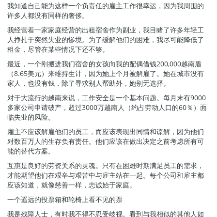
我知道自己能为这样一个负责任的雇主工作很幸运，因为我周围的
许多人都没有同样的奢侈。
我经营着一家家庭经营的出租宿舍作为副业，我目睹了许多年轻工
人挣扎于突然失业的惨境。为了缓解他们的困难，我尽可能降低了
租金，尽管在某些情况下还不够。
最近，一个刚搬进我们宿舍的女孩向我的配偶借钱200,000越南盾
（8.65美元）来维持生计，因为她上个月被解雇了。她在城市没有
家人，也没有钱，除了寻求别人帮助外，她别无选择。
对于大流行的越南来说，工作安全是一个基本问题。每月末有9000
多家公司申请破产，超过3000万越南人（约占劳动人口的60％）面
临失业的风险。
雇主不应该解雇他们的员工，而应该表现出同情和谅解，因为他们
对数百万人的生存负有责任。他们应该在做出决定之前考虑所有可
能的替代方案。
互惠是良好的劳资关系的灵魂。只有在困难时期满足员工的需求，
才能期望他们在艰辛与艰苦中与雇主站在一起。每个公司和雇主都
应该知道，就像慈善一样，忠诚始于家庭。
一个遥远的投票箱和轮椅上看不见的票
我是残障人士，有时我不得不忍受歧视。看到与我相似的其他人如