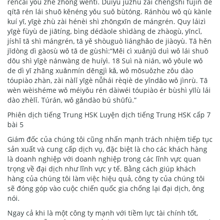
réncái yǒu zhè zhǒng wèntí. Duìyú jūzhù zài chéngshì fùjìn de
qítā rén lái shuō kěnéng yǒu suǒ bùtóng. Ránhòu wǒ qù kànle
kuí yī, yīgè zhù zài hénèi shì zhōngxīn de mángrén. Quy láizì
yīgè fùyù de jiātíng, bìng dédàole shìdàng de zhàogù, yīncǐ,
jíshǐ tā shì mángrén, tā yě shòuguò liánghǎo de jiàoyù. Tā hěn
jīdòng dì gàosù wǒ tā de gùshì:“Měi cì xuǎnjǔ duì wǒ lái shuō
dōu shì yīgè nánwàng de huíyì. 18 Suì nà nián, wǒ yǒule wǒ
de dì yī zhāng xuǎnmín dēngjì kǎ, wǒ mōsuǒzhe zǒu dào
tóupiào zhàn, zài nàlǐ yīgè nǚhái rèqiè de yǐndǎo wǒ jìnrù. Tā
wèn wèishéme wǒ méiyǒu rén dàiwéi tóupiào ér bùshì yīlù lái
dào zhèlǐ. Túrán, wǒ gǎndào bú shūfú.”
Phiên dịch tiếng Trung HSK Luyện dịch tiếng Trung HSK cấp 7
bài 5
Giám đốc của chúng tôi cũng nhấn mạnh trách nhiệm tiếp tục
sản xuất và cung cấp dịch vụ, đặc biệt là cho các khách hàng
là doanh nghiệp với doanh nghiệp trong các lĩnh vực quan
trọng về đại dịch như lĩnh vực y tế. Bằng cách giúp khách
hàng của chúng tôi làm việc hiệu quả, công ty của chúng tôi
sẽ đóng góp vào cuộc chiến quốc gia chống lại đại dịch, ông
nói.
Ngay cả khi là một công ty mạnh với tiềm lực tài chính tốt,