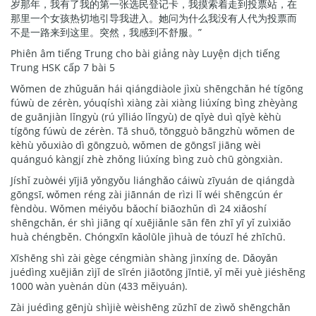
岁那年，我有了我的第一张选民登记卡，我摸索着走到投票站，在
那里一个女孩热切地引导我进入。她问为什么我没有人代为投票而
不是一路来到这里。突然，我感到不舒服。”
Phiên âm tiếng Trung cho bài giảng này Luyện dịch tiếng
Trung HSK cấp 7 bài 5
Wǒmen de zhǔguǎn hái qiángdiàole jìxù shēngchǎn hé tígōng
fúwù de zérèn, yóuqíshì xiàng zài xiàng liúxíng bìng zhèyàng
de guānjiàn lǐngyù (rú yīliáo lǐngyù) de qǐyè duì qǐyè kèhù
tígōng fúwù de zérèn. Tā shuō, tōngguò bāngzhù wǒmen de
kèhù yǒuxiào dì gōngzuò, wǒmen de gōngsī jiāng wèi
quánguó kàngjí zhè zhǒng liúxíng bìng zuò chū gòngxiàn.
Jíshǐ zuòwéi yījiā yǒngyǒu liánghǎo cáiwù zīyuán de qiángdà
gōngsī, wǒmen réng zài jiānnán de rìzi lǐ wéi shēngcún ér
fèndòu. Wǒmen méiyǒu bǎochí biāozhǔn dì 24 xiǎoshí
shēngchǎn, ér shì jiāng qí xuējiǎnle sān fēn zhī yī yǐ zuìxiǎo
huà chéngběn. Chóngxīn kǎolǜle jìhuà de tóuzī hé zhīchū.
Xīshēng shì zài gège céngmiàn shàng jìnxíng de. Dǎoyǎn
juédìng xuējiǎn zìjǐ de sīrén jiāotōng jīntiē, yǐ měi yuè jiéshěng
1000 wàn yuènán dùn (433 měiyuán).
Zài juédìng gēnjù shìjiè wèishēng zǔzhī de zìwǒ shēngchǎn