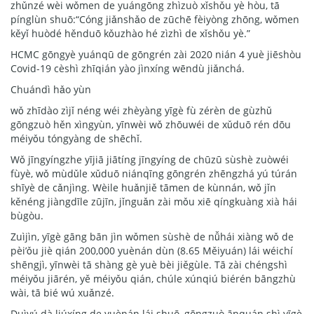
zhǔnzé wèi wǒmen de yuángōng zhìzuò xǐshǒu yè hòu, tā
pínglùn shuō:“Cóng jiǎnshǎo de zūchē fèiyòng zhōng, wǒmen
kěyǐ huòdé hěnduō kǒuzhào hé zìzhì de xǐshǒu yè.”
HCMC gōngyè yuánqū de gōngrén zài 2020 nián 4 yuè jiēshòu
Covid-19 cèshì zhīqián yào jìnxíng wēndù jiǎnchá.
Chuándì hǎo yùn
wǒ zhīdào zìjǐ néng wéi zhèyàng yīgè fù zérèn de gùzhǔ
gōngzuò hěn xìngyùn, yīnwèi wǒ zhōuwéi de xǔduō rén dōu
méiyǒu tóngyàng de shēchǐ.
Wǒ jīngyíngzhe yījiā jiātíng jīngyíng de chūzū sùshè zuòwéi
fùyè, wǒ mùdǔle xǔduō niánqīng gōngrén zhēngzhá yú túrán
shīyè de cǎnjìng. Wèile huǎnjiě tāmen de kùnnán, wǒ jǐn
kěnéng jiàngdīle zūjīn, jǐnguǎn zài mǒu xiē qíngkuàng xià hái
bùgòu.
Zuìjìn, yīgè gāng bān jìn wǒmen sùshè de nǚhái xiàng wǒ de
pèi’ǒu jiè qián 200,000 yuènán dùn (8.65 Měiyuán) lái wéichí
shēngjì, yīnwèi tā shàng gè yuè bèi jiěgùle. Tā zài chéngshì
méiyǒu jiārén, yě méiyǒu qián, chúle xúnqiú biérén bāngzhù
wài, tā bié wú xuǎnzé.
Duìyú dà liúxíng de yuènán lái shuō, gōngzuò ānquán shì yīgè