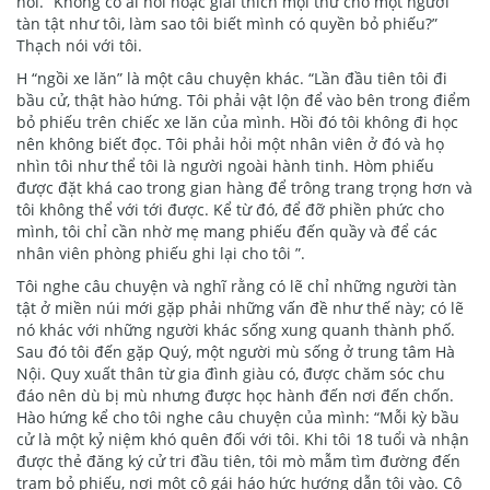
hỏi. “Không có ai nói hoặc giải thích mọi thứ cho một người
tàn tật như tôi, làm sao tôi biết mình có quyền bỏ phiếu?”
Thạch nói với tôi.
H “ngồi xe lăn” là một câu chuyện khác. “Lần đầu tiên tôi đi
bầu cử, thật hào hứng. Tôi phải vật lộn để vào bên trong điểm
bỏ phiếu trên chiếc xe lăn của mình. Hồi đó tôi không đi học
nên không biết đọc. Tôi phải hỏi một nhân viên ở đó và họ
nhìn tôi như thể tôi là người ngoài hành tinh. Hòm phiếu
được đặt khá cao trong gian hàng để trông trang trọng hơn và
tôi không thể với tới được. Kể từ đó, để đỡ phiền phức cho
mình, tôi chỉ cần nhờ mẹ mang phiếu đến quầy và để các
nhân viên phòng phiếu ghi lại cho tôi ”.
Tôi nghe câu chuyện và nghĩ rằng có lẽ chỉ những người tàn
tật ở miền núi mới gặp phải những vấn đề như thế này; có lẽ
nó khác với những người khác sống xung quanh thành phố.
Sau đó tôi đến gặp Quý, một người mù sống ở trung tâm Hà
Nội. Quy xuất thân từ gia đình giàu có, được chăm sóc chu
đáo nên dù bị mù nhưng được học hành đến nơi đến chốn.
Hào hứng kể cho tôi nghe câu chuyện của mình: “Mỗi kỳ bầu
cử là một kỷ niệm khó quên đối với tôi. Khi tôi 18 tuổi và nhận
được thẻ đăng ký cử tri đầu tiên, tôi mò mẫm tìm đường đến
trạm bỏ phiếu, nơi một cô gái háo hức hướng dẫn tôi vào. Cô