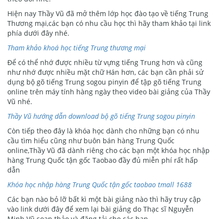
Hiện nay Thầy Vũ đã mở thêm lớp học đào tạo về tiếng Trung
Thương mại,các bạn có nhu cầu học thì hãy tham khảo tại link
phía dưới đây nhé.
Tham khảo khoá học tiếng Trung thương mại
Để có thể nhớ được nhiều từ vựng tiếng Trung hơn và cũng
như nhớ được nhiều mặt chữ Hán hơn, các bạn cần phải sử
dụng bộ gõ tiếng Trung sogou pinyin để tập gõ tiếng Trung
online trên máy tính hàng ngày theo video bài giảng của Thầy
Vũ nhé.
Thầy Vũ hướng dẫn download bộ gõ tiếng Trung sogou pinyin
Còn tiếp theo đây là khóa học dành cho những bạn có nhu
cầu tìm hiểu cũng như buôn bán hàng Trung Quốc
online,Thầy Vũ đã dành riêng cho các bạn một khóa học nhập
hàng Trung Quốc tận gốc Taobao đầy đủ miễn phí rất hấp
dẫn
Khóa học nhập hàng Trung Quốc tận gốc taobao tmall 1688
Các bạn nào bỏ lỡ bất kì một bài giảng nào thì hãy truy cập
vào link dưới đây để xem lại bài giảng do Thạc sĩ Nguyễn
Minh Vũ soạn thảo và đăng tải cho các bạn.