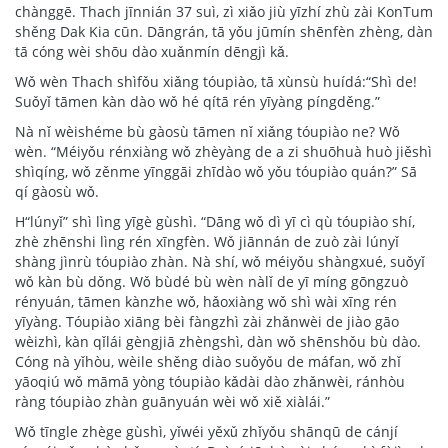
chànggē. Thach jīnnián 37 suì, zì xiǎo jiù yīzhí zhù zài KonTum
shěng Dak Kia cūn. Dāngrán, tā yǒu jūmín shēnfèn zhèng, dàn
tā cóng wèi shōu dào xuǎnmín dēngjì kǎ.
Wǒ wèn Thach shìfǒu xiǎng tóupiào, tā xùnsù huídá:“Shì de!
Suǒyǐ tāmen kàn dào wǒ hé qítā rén yīyàng píngděng.”
Nà nǐ wèishéme bù gàosù tāmen nǐ xiǎng tóupiào ne? Wǒ
wèn. “Méiyǒu rénxiàng wǒ zhèyàng de a zi shuōhuà huò jiěshì
shìqíng, wǒ zěnme yīnggāi zhīdào wǒ yǒu tóupiào quán?” Sā
qí gàosù wǒ.
H“lúnyǐ” shì lìng yīgè gùshì. “Dāng wǒ dì yī cì qù tóupiào shí,
zhè zhēnshi lìng rén xīngfèn. Wǒ jiānnán de zuò zài lúnyǐ
shàng jìnrù tóupiào zhàn. Nà shí, wǒ méiyǒu shàngxué, suǒyǐ
wǒ kàn bù dǒng. Wǒ bùdé bù wèn nàlǐ de yī míng gōngzuò
rényuán, tāmen kànzhe wǒ, hǎoxiàng wǒ shì wài xīng rén
yīyàng. Tóupiào xiāng bèi fàngzhì zài zhǎnwèi de jiào gāo
wèizhì, kàn qǐlái gèngjiā zhèngshì, dàn wǒ shēnshǒu bù dào.
Cóng nà yǐhòu, wèile shěng diào suǒyǒu de máfan, wǒ zhǐ
yāoqiú wǒ māmā yòng tóupiào kǎdài dào zhǎnwèi, ránhòu
ràng tóupiào zhàn guānyuán wèi wǒ xiě xiàlái.”
Wǒ tīngle zhège gùshì, yǐwéi yěxǔ zhǐyǒu shānqū de cánjí