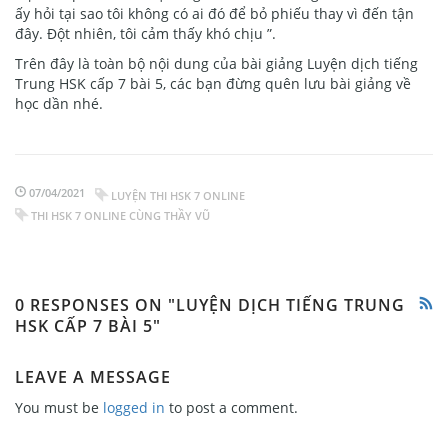
ấy hỏi tại sao tôi không có ai đó để bỏ phiếu thay vì đến tận
đây. Đột nhiên, tôi cảm thấy khó chịu ”.
Trên đây là toàn bộ nội dung của bài giảng Luyện dịch tiếng
Trung HSK cấp 7 bài 5, các bạn đừng quên lưu bài giảng về
học dần nhé.
07/04/2021
LUYỆN THI HSK 7 ONLINE
THI HSK 7 ONLINE CÙNG THẦY VŨ
0 RESPONSES ON "LUYỆN DỊCH TIẾNG TRUNG
HSK CẤP 7 BÀI 5"
LEAVE A MESSAGE
You must be
logged in
to post a comment.