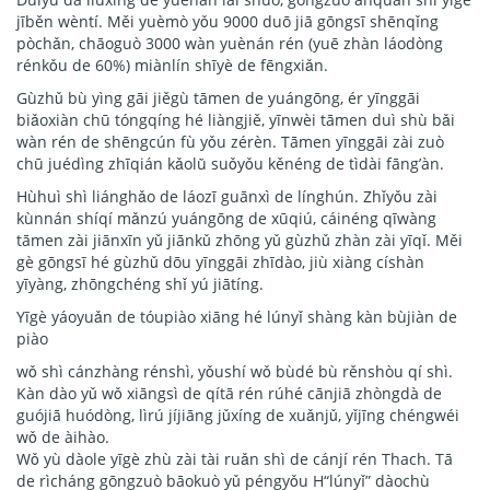
jīběn wèntí. Měi yuèmò yǒu 9000 duō jiā gōngsī shēnqǐng
pòchǎn, chāoguò 3000 wàn yuènán rén (yuē zhàn láodòng
rénkǒu de 60%) miànlín shīyè de fēngxiǎn.
Gùzhǔ bù yìng gāi jiěgù tāmen de yuángōng, ér yīnggāi
biǎoxiàn chū tóngqíng hé liàngjiě, yīnwèi tāmen duì shù bǎi
wàn rén de shēngcún fù yǒu zérèn. Tāmen yīnggāi zài zuò
chū juédìng zhīqián kǎolǜ suǒyǒu kěnéng de tìdài fāng’àn.
Hùhuì shì liánghǎo de láozī guānxì de línghún. Zhǐyǒu zài
kùnnán shíqí mǎnzú yuángōng de xūqiú, cáinéng qīwàng
tāmen zài jiānxīn yǔ jiānkǔ zhōng yǔ gùzhǔ zhàn zài yīqǐ. Měi
gè gōngsī hé gùzhǔ dōu yīnggāi zhīdào, jiù xiàng císhàn
yīyàng, zhōngchéng shǐ yú jiātíng.
Yīgè yáoyuǎn de tóupiào xiāng hé lúnyǐ shàng kàn bùjiàn de
piào
wǒ shì cánzhàng rénshì, yǒushí wǒ bùdé bù rěnshòu qí shì.
Kàn dào yǔ wǒ xiāngsì de qítā rén rúhé cānjiā zhòngdà de
guójiā huódòng, lìrú jíjiāng jǔxíng de xuǎnjǔ, yǐjīng chéngwéi
wǒ de àihào.
Wǒ yù dàole yīgè zhù zài tài ruǎn shì de cánjí rén Thach. Tā
de rìcháng gōngzuò bāokuò yǔ péngyǒu H“lúnyǐ” dàochù