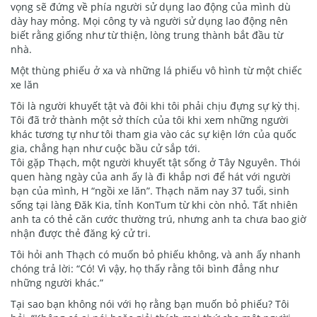
vọng sẽ đứng về phía người sử dụng lao động của mình dù
dày hay mỏng. Mọi công ty và người sử dụng lao động nên
biết rằng giống như từ thiện, lòng trung thành bắt đầu từ
nhà.
Một thùng phiếu ở xa và những lá phiếu vô hình từ một chiếc
xe lăn
Tôi là người khuyết tật và đôi khi tôi phải chịu đựng sự kỳ thị.
Tôi đã trở thành một sở thích của tôi khi xem những người
khác tương tự như tôi tham gia vào các sự kiện lớn của quốc
gia, chẳng hạn như cuộc bầu cử sắp tới.
Tôi gặp Thạch, một người khuyết tật sống ở Tây Nguyên. Thói
quen hàng ngày của anh ấy là đi khắp nơi để hát với người
bạn của mình, H “ngồi xe lăn”. Thạch năm nay 37 tuổi, sinh
sống tại làng Đăk Kia, tỉnh KonTum từ khi còn nhỏ. Tất nhiên
anh ta có thẻ căn cước thường trú, nhưng anh ta chưa bao giờ
nhận được thẻ đăng ký cử tri.
Tôi hỏi anh Thạch có muốn bỏ phiếu không, và anh ấy nhanh
chóng trả lời: “Có! Vì vậy, họ thấy rằng tôi bình đẳng như
những người khác.”
Tại sao bạn không nói với họ rằng bạn muốn bỏ phiếu? Tôi