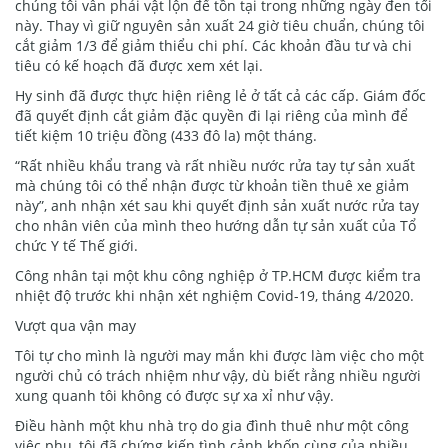
chúng tôi vẫn phải vật lộn để tồn tại trong những ngày đen tối
này. Thay vì giữ nguyên sản xuất 24 giờ tiêu chuẩn, chúng tôi
cắt giảm 1/3 để giảm thiểu chi phí. Các khoản đầu tư và chi
tiêu có kế hoạch đã được xem xét lại.
Hy sinh đã được thực hiện riêng lẻ ở tất cả các cấp. Giám đốc
đã quyết định cắt giảm đặc quyền đi lại riêng của mình để
tiết kiệm 10 triệu đồng (433 đô la) một tháng.
“Rất nhiều khẩu trang và rất nhiều nước rửa tay tự sản xuất
mà chúng tôi có thể nhận được từ khoản tiền thuê xe giảm
này”, anh nhận xét sau khi quyết định sản xuất nước rửa tay
cho nhân viên của mình theo hướng dẫn tự sản xuất của Tổ
chức Y tế Thế giới.
Công nhân tại một khu công nghiệp ở TP.HCM được kiểm tra
nhiệt độ trước khi nhận xét nghiệm Covid-19, tháng 4/2020.
Vượt qua vận may
Tôi tự cho mình là người may mắn khi được làm việc cho một
người chủ có trách nhiệm như vậy, dù biết rằng nhiều người
xung quanh tôi không có được sự xa xỉ như vậy.
Điều hành một khu nhà trọ do gia đình thuê như một công
việc phụ, tôi đã chứng kiến tình cảnh khốn cùng của nhiều