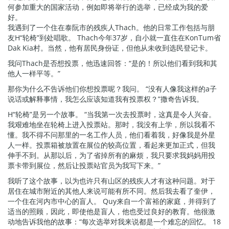
何参加重大的国家活动，例如即将举行的选举，已经成为我的爱
好。
我遇到了一个住在泰阮市的残疾人Thach。他的日常工作包括与朋
友H“轮椅”到处唱歌。 Thach今年37岁，自小就一直住在KonTum省
Dak Kia村。当然，他有居民身份证，但他从未收到选民登记卡。
我问Thach是否想投票，他迅速回答：“是的！所以他们看到我和其
他人一样平等。”
那你为什么不告诉他们你想投票呢？我问。 “没有人像我这样的a子
说话或解释事情，我怎么应该知道我有投票权？”撒奇告诉我。
H“轮椅”是另一个故事。 “当我第一次去投票时，这真是令人兴奋。
我艰难地坐在轮椅上进入投票站。那时，我没有上学，所以我看不
懂。我不得不问那里的一名工作人员，他们看着我，好像我是外星
人一样。投票箱被放置在展位的较高位置，看起来更加正式，但我
伸手不到。从那以后，为了省掉所有的麻烦，我只要求我妈妈用投
票卡带到展位，然后让投票站官员为我写下来。”
我听了这个故事，以为也许只有山区的残疾人才有这种问题。对于
居住在城市附近的其他人来说可能有所不同。然后我去看了奎伊，
一个住在河内市中心的盲人。 Quy来自一个富裕的家庭，并得到了
适当的照顾，因此，即使他是盲人，他也受过良好的教育。他很激
动地告诉我他的故事：“每次选举对我来说都是一个难忘的回忆。 18