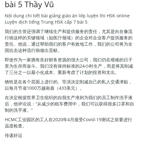
bài 5 Thầy Vũ
Nội dung chi tiết bài giảng giáo án lớp luyện thi HSK online
Luyện dịch tiếng Trung HSK cấp 7 bài 5
我们的主管还强调了继续生产和提供服务的责任，尤其是向在像流
行病这样的关键领域（如医疗领域）的企业对企业客户提供服务的
责任。他说，通过帮助我们的客户有效地工作，我们的公司将为全
国抗击这种流行病做出贡献。
即使作为一家拥有良好财务资源的强大公司，我们仍在艰难的日子
里为生存而奋斗。我们没有保持标准的24小时生产，而是将其削减
了三分之一以最小化成本。重新考虑了计划的投资和支出。
牺牲是在各个层面上进行的。导演决定削减自己的私人交通津贴，
以每月节省1000万越南盾（433美元）。
在决定根据世界卫生组织的自我生产准则为我们的员工制作洗手液
后，他评论说：“从减少的租车费用中，我们可以获得很多口罩和自
制的洗手液。”
HCMC工业园区的工人在2020年4月接受Covid-19测试之前要进行
温度检查。
传递好运