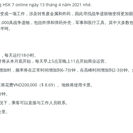
ng HSK 7 online ngày 13 tháng 4 năm 2021 nhé.
并将其变成一项工作，涉及转售废金属和炸药，因此寻找战争遗留物变得更加
1,000具战争遗物，包括炸弹和弹药外壳，军事和医疗工具。其中大多数
达半吨。
起，每天运行18小时。
段，预计将从本月底开始，每天早上5点至晚上11点开始商业运营。
增加时，频率将在正常时间增加到6-7分钟，在高峰时间增加到2-3分钟
将花费VND200,000（$ 8.69）。地铁将使用卡票。
分钟。
情况下，乘客可以直接与工作人员联系。
公里。