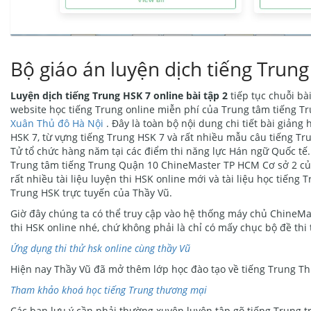
Bộ giáo án luyện dịch tiếng Trung
Luyện dịch tiếng Trung HSK 7 online bài tập 2
tiếp tục chuỗi bà
website học tiếng Trung online miễn phí của Trung tâm tiếng 
Xuân Thủ đô Hà Nội
. Đây là toàn bộ nội dung chi tiết bài giảng
HSK 7, từ vựng tiếng Trung HSK 7 và rất nhiều mẫu câu tiếng Tr
Tử tổ chức hàng năm tại các điểm thi năng lực Hán ngữ Quốc tế. 
Trung tâm tiếng Trung Quận 10 ChineMaster TP HCM Cơ sở 2 của
rất nhiều tài liệu luyện thi HSK online mới và tài liệu học tiến
Trung HSK trực tuyến của Thầy Vũ.
Giờ đây chúng ta có thể truy cập vào hệ thống máy chủ ChineMa
thi HSK online nhé, chứ không phải là chỉ có mấy chục bộ đề thi
Ứng dụng thi thử hsk online cùng thầy Vũ
Hiện nay Thầy Vũ đã mở thêm lớp học đào tạo về tiếng Trung Thư
Tham khảo khoá học tiếng Trung thương mại
Các bạn lưu ý cần phải thường xuyên luyện tập gõ tiếng Trung t