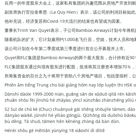
在周一的年度股东大会上，这家私有集团的兴趣范围从房地产开发到航空
副首席执行官拉奎希恩（La Quy Hien）表示，该公司的利润目
他补充说，经济复苏和Covid-19大流行的结束也有望成为因素。
董事长Trinh Van Quyet表示，子公司Bamboo Airways计
随着机队的扩大，它计划雇用约1,000名飞行员，空姐，技术人员和地
该公司计划在今年第二季度或第三季度进行首次公开募股并上市。
Quyet和FLC集团是Bamboo Airways的两个最大股东，合计持有近
FLC集团股东通过向现有股东进行配股，批准将其注册资本增加70％，
所筹集资金的百分之九十将用于资助八个房地产项目，包括度假村，
Phiên âm tiếng Trung cho bài giảng hôm nay lớp luyện thi HSK o
Dànshì dàole 1999-2000 nián, guǎng sān de xǔduō qítā rén kāishǐ
zhuǎn shòu fèi jīnshǔ hé zhàyào, yīncǐ xúnzhǎo zhànzhēng yíliú
52 Suì de chǔ kè (Chuc) chuānyuè gāi shěng shōujíle tāmen, dào
dànyào wàiké, jūnshì hé yīliáo gōngjù. Qízhōng dà duōshù bāoku
bù děng. Tā shuō, tāmen hěn kěnéng zhòng dá bàn dūn.
Hénèi shǒu gè měitiān yùnyíng 18 xiǎoshí dì dìtiě