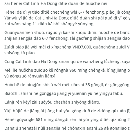
zài hénèi Cat Linh-Ha Dong dìtiě duàn de huǒchē nèi.
Hénèi de dì yī tiáo dìtiě chēchéng wèi 6-7 fēnzhōng, piào jià có
Yánwù yǐ jiǔ de Cat Linh-Ha Dong dìtiě duàn shì gāi guó dì yī gè 
zhì wǎnshàng 11 diǎn kāishǐ shāngyè yùnyíng.
Guānyuánmen shuō, rúguǒ yī kāishǐ xūqiú dīmí, huǒchē de bāncì 
shíjiān zēngjiā dào 6-7 fēnzhōng, zài gāofēng shíjiān zēngjiā d
Zuìdī piào jià wèi měi cì xíngchéng VND7,000, quánchéng zuìdī V
shǐyòng kǎ piào.
Cóng Cat Linh dào Ha Dong xīnán qū de wánzhěng lǚchéng, xūyà
Měi liè huǒchē zuìduō kě róngnà 960 míng chéngkè, bìng jiāng pè
yǔ gōngzuò rényuán liánxì.
Huǒchē de píngjūn shísù wèi měi xiǎoshí 35 gōnglǐ, ér gōnggòng 
Biāozhì, zhǐshì hé gōnggào jiāng yǐ yuènán yǔ hé yīngyǔ fābù.
Cánjí rén kěyǐ zài suǒyǒu chēzhàn shǐyòng diàntī.
Yùjì bùjiǔ de jiānglái jiāng huì yǒu gèng duō de zìdòng qǔkuǎn jī
Hénèi gùyòngle 681 míng dāngdì rén lái yùnyíng dìtiě, qízhōng 2
Dāngjú zhèngzài nǔlì zēngjiā hé chóngxīn ānzhì 26 gè gōngjiāo zhà