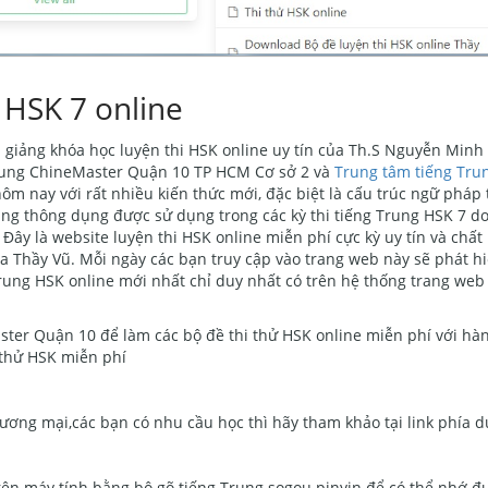
 HSK 7 online
i giảng khóa học luyện thi HSK online uy tín của Th.S Nguyễn Minh
Trung ChineMaster Quận 10 TP HCM Cơ sở 2 và
Trung tâm tiếng Tr
 hôm nay với rất nhiều kiến thức mới, đặc biệt là cấu trúc ngữ pháp
ung thông dụng được sử dụng trong các kỳ thi tiếng Trung HSK 7 d
Đây là website luyện thi HSK online miễn phí cực kỳ uy tín và chất
 Thầy Vũ. Mỗi ngày các bạn truy cập vào trang web này sẽ phát h
g Trung HSK online mới nhất chỉ duy nhất có trên hệ thống trang web
ster Quận 10 để làm các bộ đề thi thử HSK online miễn phí với hà
 thử HSK miễn phí
ơng mại,các bạn có nhu cầu học thì hãy tham khảo tại link phía d
rên máy tính bằng bộ gõ tiếng Trung sogou pinyin để có thể nhớ đ