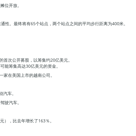
品摊位开放。
通性。最终将有65个站点，两个站点之间的平均步行距离为400米。
st的首次公开募股，以筹集约20亿美元。
可能筹集高达30亿美元的资金。
第一家在美国上市的越南公司。
电动汽车。
动驾驶汽车。
万美元），比去年增长了163％。