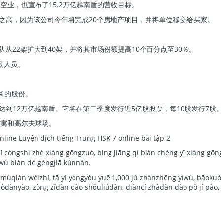
业，也宣布了15.2万亿越南盾的营收目标。
标如此之高，因为该公司今年将完成20个房地产项目，并将单位移交给买家。
划今年将机队从22架扩大到40架，并将其市场份额提高10个百分点至30％。
勤人员。
90％的股份。
达到12万亿越南盾。它将在第二季度发行近5亿股股票，每10股发行7股
公寓和高尔夫球场。
nline Luyện dịch tiếng Trung HSK 7 online bài tập 2
 cóngshì zhè xiàng gōngzuò, bìng jiāng qí biàn chéng yī xiàng gōng
 wù biàn dé gèngjiā kùnnán.
 mùqián wéizhǐ, tā yǐ yǒngyǒu yuē 1,000 jù zhànzhēng yíwù, bāoku
òdànyào, zòng zǐdàn dào shǒuliúdàn, diàncí zhàdàn dào pò jí pào,