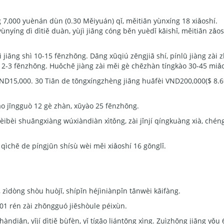
ng 7,000 yuènán dùn (0.30 Měiyuán) qǐ, měitiān yùnxíng 18 xiǎoshí.
yùnyíng dì dìtiě duàn, yùjì jiāng cóng běn yuèdǐ kāishǐ, měitiān zǎ
jiāng shì 10-15 fēnzhōng. Dāng xūqiú zēngjiā shí, pínlǜ jiàng zài
ào 2-3 fēnzhōng. Huǒchē jiàng zài měi gè chēzhàn tíngkào 30-45 miǎ
ND15,000. 30 Tiān de tōngxíngzhèng jiāng huāfèi VND200,000($ 8.69)
o jīngguò 12 gè zhàn, xūyào 25 fēnzhōng.
ibèi shuāngxiàng wúxiàndiàn xìtǒng, zài jǐnjí qíngkuàng xià, chéngk
qìchē de píngjūn shísù wèi měi xiǎoshí 16 gōnglǐ.
, zìdòng shòu huòjī, shípǐn héjìniànpǐn tānwèi kāifàng.
01 rén zài zhōngguó jiēshòule péixùn.
ndiǎn, yǐjí dìtiě bùfèn, yǐ tígāo liántōng xìng. Zuìzhōng jiāng yǒu 