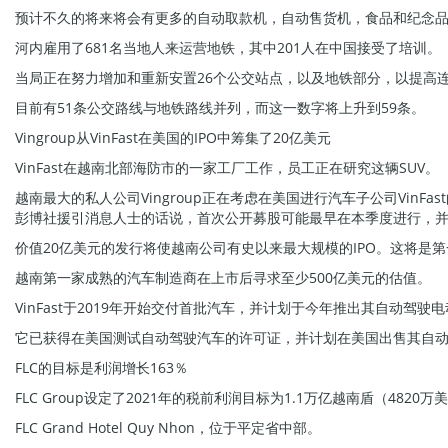
预计不久的将来将会有更多的自动取款机，自动售货机，食品和纪念
河内雇用了681名当地人来运营地铁，其中201人在中国接受了培训。
当局正在努力增加和重新安置26个公交站点，以及地铁部分，以提高连
目前有51条公交路线与地铁路线并列，而这一数字将上升到59条。
Vingroup从VinFast在美国的IPO中筹集了20亿美元
VinFast在越南北部海防市的一家工厂工作，员工正在研究这辆SUV。
越南最大的私人公司Vingroup正在考虑在美国进行汽车子公司VinFa
彭博社援引消息人士的话说，首次公开募股可能最早在本季度进行，并
价值20亿美元的发行将使越南公司有史以来最大规模的IPO。这将是
越南第一家成熟的汽车制造商在上市后寻求至少500亿美元的估值。
VinFast于2019年开始交付首批汽车，并计划于今年推出其自动驾驶
它已获得在美国测试自动驾驶汽车的许可证，并计划在美国出售其自
FLC的目标是利润增长163％
FLC Group设定了2021年的税前利润目标为1.1万亿越南盾（4820
FLC Grand Hotel Quy Nhon，位于平定省中部。