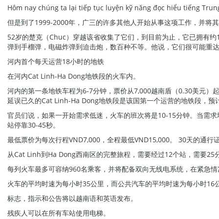
Hôm nay chúng ta lại tiếp tục luyện kỹ năng đọc hiểu tiếng Tru
但是到了1999-2000年，广三的许多其他人开始从事这项工作，
52岁的楚克（Chuc）穿越该省收集了它们，到目前为止，它已拥有约
弹到手榴弹，电磁炸弹到迫击炮，数百种不等。他说，它们很可能重
河内首个每天运营18小时的地铁
在河内Cat Linh-Ha Dong地铁段的火车内。
河内的第一条地铁车程为6-7分钟，票价从7,000越南盾（0.30美元）
延误已久的Cat Linh-Ha Dong地铁段是该国第一个运营的地铁
官员们说，如果一开始需求低迷，火车的班次将是10-15分钟。当需求
站停靠30-45秒。
最低票价为每次行程VND7,000，全程最低VND15,000。 30天的通行证
从Cat Linh到Ha Dong西南区的完整旅程，需要经过12个站，需要25
每列火车最多可容纳960名乘客，并将配备双向无线电系统，在紧急
火车的平均时速为每小时35公里，而公共汽车的平均时速为每小时16
标志，指示和公告将以越南语和英语发布。
残疾人可以在所有车站使用电梯。