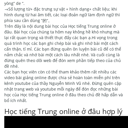
yòng” de “.
→Số lượng từ+ đặc trưng sự vật + hình dạng+ chất liệu; khi
hình dung từ hai âm tiết, các loại đoản ngữ làm định ngữ thì
phía sau cần dùng ”的“。
Trên đây là nội dung bài học của Học tiếng Trung online ở
đâu. Bài học của chúng ta hôm nay không hề khó nhưng mà
lại rất quan trọng và thiết thực đấy các bạn ạ.Hi vọng trong
quá trình học các bạn ghi chép bài và ghi nhớ bài một cách
cẩn thận, tỉ mỉ. Các bạn đừng quên ôn luyện bài cũ để có thể
nắm chắc và nhớ bài một cách lâu nhất nhé. Và cuối cùng là
đừng quên theo dõi web để đón xem phần tiếp theo của chủ
đề nhé.
Các bạn học viên còn có thể tham khảo thêm rất nhiều các
video bài giảng online được chia sẻ hoàn toàn miễn phí trên
kênh youtube của thầy Nguyễn Minh Vũ nhé. Đừng quên cập
nhật trang web và youtube mỗi ngày để đón đọc những bài
học của Học tiếng Trung online ở đâu theo chủ đề hấp dẫn và
bổ ích nhất.
Học tiếng Trung online ở đâu hợp lý